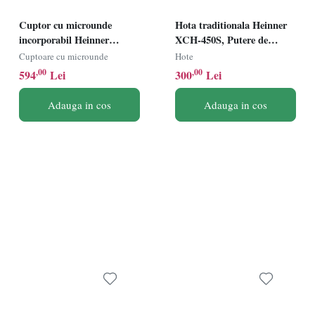
Cuptor cu microunde
Hota traditionala Heinner
incorporabil Heinner
XCH-450S, Putere de
HMW-MDBI20MIX,
absorbtie 323 mc/h, 2
Cuptoare cu microunde
Hote
Putere 800W, Capacitate
motoare, Latime 60cm,
,00
,00
594
Lei
300
Lei
20L, Control mecanic,
Inox
Inox/Negru
Adauga in cos
Adauga in cos