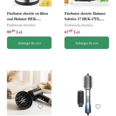
Fierbator electric cu filtru
Fierbator electric Heinner
ceai Heinner HEK-
Solstice 17 HEK-17IX,
TF2200GBK, 1850-2200W,
1850-2200W, 1.7L, Element
Fierbatoare electrice
Fierbatoare electrice
1.7L, Filtru detasabil,
incalzire inox, Inox
,00
,00
89
Lei
67
Lei
Negru
Adauga in cos
Adauga in cos