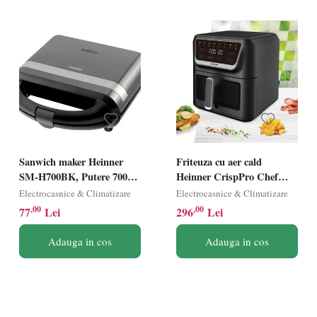
Sanwich maker Heinner
Friteuza cu aer cald
SM-H700BK, Putere 700W,
Heinner CrispPro Chef
Placi antiadezive fixe tip
HAF-H8BK1700, Putere
Electrocasnice & Climatizare
Electrocasnice & Climatizare
grill, Negru
1700W, Capacitate: 8L,
,00
,00
77
Lei
296
Lei
Display digital, Control
touch, 8 programe, Negru
Adauga in cos
Adauga in cos