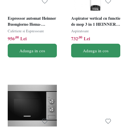
Espressor automat Heinner
Aspirator vertical cu functie
Buongiorno Hema-
de mop 3 in 1 HEINNER
D20DBK, 1350W, 20bar,
ONE4FLOOR HSVC-
Cafetiere si Espressoare
Aspiratoare
capacitate rezervor apa
M18WH3IN1, Putere
,00
,00
956
Lei
732
Lei
1.5L, Negru
180W, 2 viteze, Autonomie
35min, 2 recipiente apa
Adauga in cos
Adauga in cos
(curata/colectare), Alb