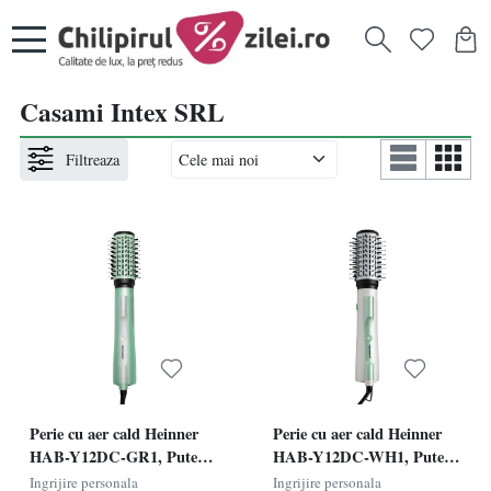
Casami Intex SRL
Filtreaza
Perie cu aer cald Heinner
Perie cu aer cald Heinner
HAB-Y12DC-GR1, Putere
HAB-Y12DC-WH1, Putere
1200W, Motor DC, 2 trepte
1200W, Motor DC, 2 trepte
Ingrijire personala
Ingrijire personala