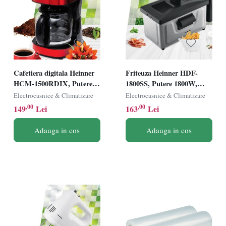
Cafetiera digitala Heinner
Friteuza Heinner HDF-
HCM-1500RDIX, Putere
1800SS, Putere 1800W,
900W, Capacitate 1.5L,
Capacitate 3L, Termostat
Electrocasnice & Climatizare
Electrocasnice & Climatizare
Timer, Display Led,
reglabil, Timer, Inox
,00
,00
149
Lei
163
Lei
Rosu/Negru
Adauga in cos
Adauga in cos