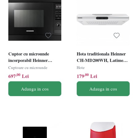
Cuptor cu microunde
Hota traditionala Heinner
incorporabil Heinner
CH-MD200WH, Latime
HMW-MDBI25GDBK,
60cm, Putere de absorbtie
Cuptoare cu microunde
Hote
Putere 900W, Capacitate
200m3/h, 2 trepte de viteza,
,00
,00
697
Lei
179
Lei
25L, Grill, 5 trepte de
Alb
putere, Negru
Adauga in cos
Adauga in cos