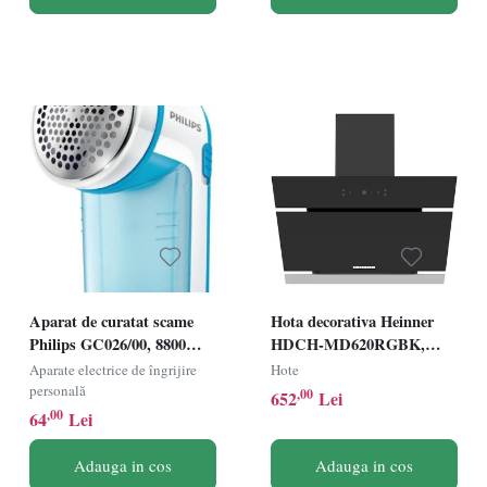
Aparat de curatat scame
Hota decorativa Heinner
Philips GC026/00, 8800
HDCH-MD620RGBK,
rotatii/min, Alb/Albastru
Latime 60cm, Capacitate
Aparate electrice de îngrijire
Hote
absorbtie 620m³/h, 4 trepte
personală
,00
652
Lei
de viteza, 1 filtru aluminiu,
,00
64
Lei
Control Touch, Sticla
neagra
Adauga in cos
Adauga in cos