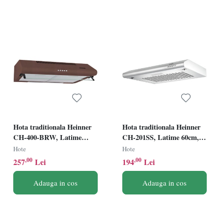
Hota traditionala Heinner
Hota traditionala Heinner
CH-400-BRW, Latime
CH-201SS, Latime 60cm,
60cm, Putere de absorbtie
Putere de absorbtie 209
Hote
Hote
326.4 mc/h, 2 motoare,
mc/h, 1 motor, Inox
,00
,00
257
Lei
194
Lei
Maro
Adauga in cos
Adauga in cos