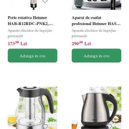
Perie rotativa Heinner
Aparat de coafat
HAB-R12RDC-PNK2,
profesional Heinner HAS-
1200W, Motor DC, 2 trepte
R15BLDC-BK4, 1500W,
Aparate electrice de îngrijire
Aparate electrice de îngrijire
de putere, Invelis ceramic,
Motor BLDC, 2 trepte de
personală
personală
Roz/Gri
putere, 3 setari de
,00
,00
173
Lei
290
Lei
temperatura, Functie auto
curatare, Ionizare, Functie
Adauga in cos
Adauga in cos
aer rece, Negru/Verde