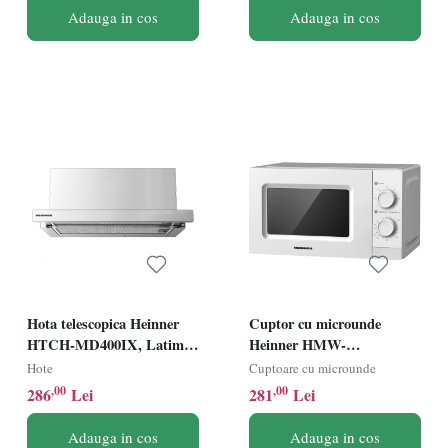
Adauga in cos
Adauga in cos
Hota telescopica Heinner
Cuptor cu microunde
HTCH-MD400IX, Latime
Heinner HMW-
60cm, Capacitate absorbtie
MD20MWH, 20L, Control
Hote
Cuptoare cu microunde
400m3/h, 2 trepte de viteza,
mecanic, 700W, Alb
,00
,00
286
Lei
281
Lei
Inox
Adauga in cos
Adauga in cos