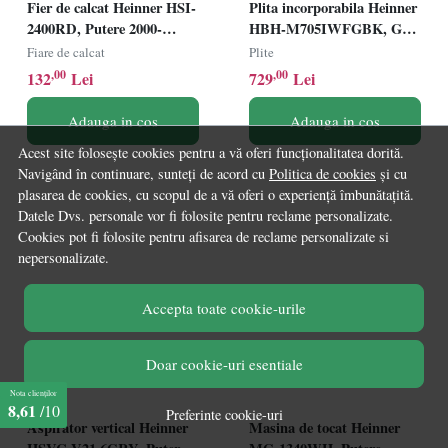
Fier de calcat Heinner HSI-
Plita incorporabila Heinner
2400RD, Putere 2000-
HBH-M705IWFGBK, Gaz,
2400W, Rezervor apa
5 arzatoare, Latime 75cm,
Fiare de calcat
Plite
380ml, Talpa cu invelis
Gratar fonta, Wok,
,00
,00
132
Lei
729
Lei
ceramic, Rosu
Aprindere electrica, Sticla
neagra
Adauga in cos
Adauga in cos
Acest site folosește cookies pentru a vă oferi funcționalitatea dorită.
Navigând în continuare, sunteți de acord cu
Politica de cookies
și cu
plasarea de cookies, cu scopul de a vă oferi o experiență îmbunătațită.
Datele Dvs. personale vor fi folosite pentru reclame personalizate.
Cookies pot fi folosite pentru afisarea de reclame personalizate si
nepersonalizate.
Accepta toate cookie-urile
Doar cookie-uri esentiale
Nota clienților
8,61
/10
Preferinte cookie-uri
Aspirator vertical Heinner
Masina de tocat Heinner