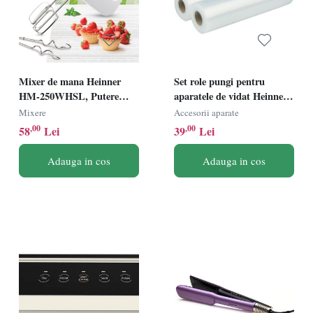
Mixer de mana Heinner
Set role pungi pentru
HM-250WHSL, Putere
aparatele de vidat Heinner
250W, 6 viteze + Turbo,
HAV-BAGS-2R,
Mixere
Accesorii aparate
Alb
compatibile cu toate
,00
,00
58
Lei
39
Lei
modelele de aparate de
vidat Heinner, 2 role/set, 28
Adauga in cos
Adauga in cos
x 500 cm