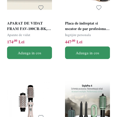
APARAT DE VIDAT
Placa de indreptat si
FRAM FAV-100CR-BK,
uscator de par profesionala
Putere 100W, Vidare
2 in 1 Heinner HHS-
Aparate de vidat
Ingrijire personala
uscata/umeda, Functie
Y2IN1BLDC-PP - uscare
,00
,00
174
Lei
447
Lei
sigilare, Cutter incorporat,
si indreptare cu aer cald,
Vidare caserole, Compatibil
afisaj digital, motor BLDC,
Adauga in cos
Adauga in cos
cu pungi cu latime max. 30
placi ceramice, 100-230 ℃,
cm, Crem/Negru
functie de aer rece, ionizare,
oprire automata mov