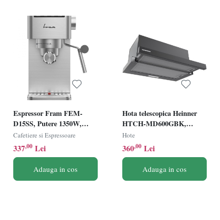
Espressor Fram FEM-
Hota telescopica Heinner
D15SS, Putere 1350W,
HTCH-MD600GBK,
Rezervor 1.2L, Sistem de
Latime 60cm, Putere de
Cafetiere si Espressoare
Hote
spumare, 15bar, Inox
absorbtie 630m3/h, 2 trepte
,00
,00
337
Lei
360
Lei
de viteza, Lumina LED, 2
filtre aluminiu, Negru/Sticla
Adauga in cos
Adauga in cos