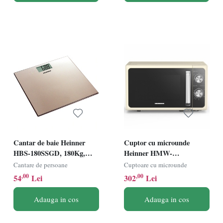
Cantar de baie Heinner
Cuptor cu microunde
HBS-180SSGD, 180Kg,
Heinner HMW-
Platforma din inox,
MD20MRCR, Putere
Cantare de persoane
Cuptoare cu microunde
30x30cm, Display LCD,
800W, Capacitate 20L, 5
,00
,00
54
Lei
302
Lei
Auriu
trepte de putere, Control
mecanic, Crem
Adauga in cos
Adauga in cos