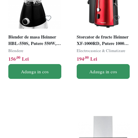
Blender de masa Heinner
Storcator de fructe Heinner
HBL-550S, Putere 550W,
XF-1000RD, Putere 1000W,
Capacitate bol 1.5L, 2
Recipient suc 1L, Recipient
Blendere
Electrocasnice & Climatizare
viteze + functie Pulse,
pulpa 2L, Rosu metalic
,00
,00
156
Lei
194
Lei
Negru/Argintiu
Adauga in cos
Adauga in cos