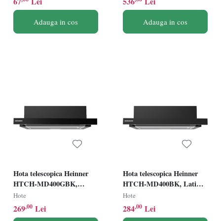
67
Lei
536
Lei
neagra
Adauga in cos
Adauga in cos
Hota telescopica Heinner
Hota telescopica Heinner
HTCH-MD400GBK,
HTCH-MD400BK, Latime
Latime 60cm, Capacitate
60cm, Capacitate absorbtie
Hote
Hote
absorbtie 400m3/h, 2 trepte
400m3/h, 2 trepte de viteza,
,00
,00
269
Lei
284
Lei
de viteza, Negru+Sticla
Negru