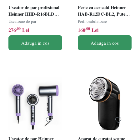
Uscator de par profesional
Perie cu aer cald Heinner
Heinner HHD-R16BLDC-
HAB-R12DC-BL2, Putere
BK, Putere 1600W, Motor
1200W, Motor DC, 2 trepte
Uscatoare de par
Perii ondulatoare
BLDC, Display digital, 2
de putere, Ionizare, Functie
,00
,00
276
Lei
160
Lei
trepte de putere, 3 trepte de
aer rece, Albastru/Gri
temperatura, Ionizare,
Adauga in cos
Adauga in cos
Negru/Auriu
Uscator de par Heinner
Aparat de curatat scame