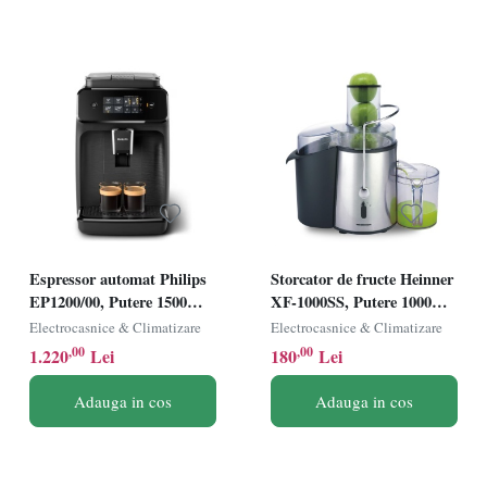
Espressor automat Philips
Storcator de fructe Heinner
EP1200/00, Putere 1500W,
XF-1000SS, Putere 1000W,
Rezervor 1.5L, 15bar,
Recipient suc 1L, Recipient
Electrocasnice & Climatizare
Electrocasnice & Climatizare
Rasnita incorporata,
pulpa 2L, Aspect Inox
,00
,00
1.220
Lei
180
Lei
Control Touch, Negru
Adauga in cos
Adauga in cos