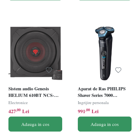
Sistem audio Genesis
Aparat de Ras PHILIPS
HELIUM 610BT NCS-
Shaver Series 7000
1408, putere maxima RMS
S7886/55, Acumulator,
Electronice
Ingrijire personala
60W, frecventa raspuns 40 -
Autonomie 60 min, SkinIQ,
,00
,00
427
Lei
991
Lei
20000 Hz, conectivitate mini
Negru
jack, bluetooth 4.2,
Adauga in cos
Adauga in cos
material lemn, negru/rosu