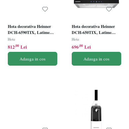
Hota decorativa Heinner
Hota decorativa Heinner
DCH-6590TIX, Latime
DCH-650TIX, Latime
90cm, Putere absorbtie
60cm, Putere absorbtie
Hote
Hote
623.9 m3/h, Control touch,
595.8m3/h, Control touch,
,00
,00
812
Lei
696
Lei
Timer, Clasa B, Inox+front
Timer, Iluminare LED,
sticla neagra
Inox + Sticla neagra
Adauga in cos
Adauga in cos