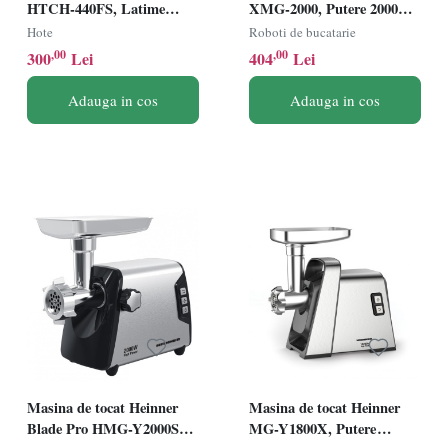
HTCH-440FS, Latime
XMG-2000, Putere 2000W,
60cm, Putere de absorbtie
Capacitate de tocare:
Hote
Roboti de bucatarie
325mc/h, 1 motor, Inox
2kg/min, Cutit din inox,
,00
,00
300
Lei
404
Lei
Functie reverse, Accesoriu
pentru kibbe si carnati,
Adauga in cos
Adauga in cos
Aluminiu
Masina de tocat Heinner
Masina de tocat Heinner
Blade Pro HMG-Y2000SS,
MG-Y1800X, Putere