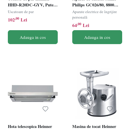
HHD-R20DC-GYV, Putere
Philips GC026/80, 8800
1700-2000W, Motor DC, 2
rotatii/min, Negru
Uscatoare de par
Aparate electrice de îngrijire
trepte de putere, 3 setari de
personală
,00
102
Lei
temperatura, Ionizare,
,00
64
Lei
Gri/Mov
Adauga in cos
Adauga in cos
Hota telescopica Heinner
Masina de tocat Heinner