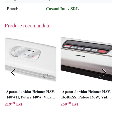
Casami Intex SRL
Brand
Produse recomandate
Aparat de vidat Heinner HAV-
Aparat de vidat Heinner HAV-
140WH, Putere 140W, Vidare
165BKSS, Putere 165W, Vidare
uscata/umeda, Furtun pentru
uscata/umeda, Cutter
,00
,00
219
Lei
250
Lei
caserole, Cutter incorporat,
incorporat, Capacitate vidare
Capacitate vidare: 7-8L/min,
16L/min, Putere aspirare