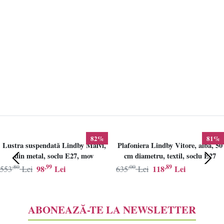
82%
81%
Lustra suspendată Lindby Maivi,
Plafoniera Lindby Vitore, alba, 50
din metal, soclu E27, mov
cm diametru, textil, soclu E27
,80
,99
,00
,89
98
Lei
118
Lei
553
Lei
635
Lei
ABONEAZĂ-TE LA NEWSLETTER