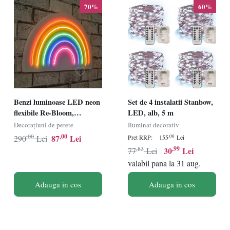
70%
60%
Benzi luminoase LED neon
Set de 4 instalatii Stanbow,
flexibile Re-Bloom,
LED, alb, 5 m
impermeabile IP67,
Decorațiuni de perete
Iluminat decorativ
multicolor, 50 x 26 cm
,00
,00
87
Lei
,06
290
Lei
Pret RRP:
155
Lei
,83
,99
30
Lei
77
Lei
valabil pana la 31 aug.
Adauga in cos
Adauga in cos