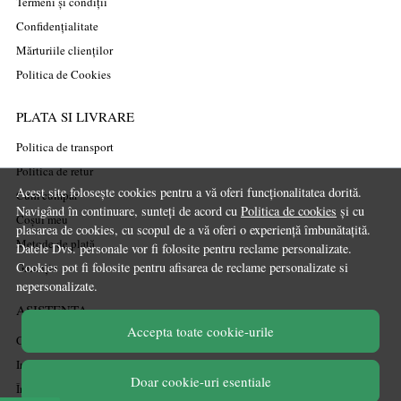
Termeni și condiții
Confidențialitate
Mărturiile clienților
Politica de Cookies
PLATA SI LIVRARE
Politica de transport
Politica de retur
Acest site folosește cookies pentru a vă oferi funcționalitatea dorită.
Cum cumpăr
Navigând în continuare, sunteți de acord cu
Politica de cookies
și cu
Coșul meu
plasarea de cookies, cu scopul de a vă oferi o experiență îmbunătațită.
Metode de plată
Datele Dvs. personale vor fi folosite pentru reclame personalizate.
Cookies pot fi folosite pentru afisarea de reclame personalizate si
Garanție
nepersonalizate.
ASISTENTA
Accepta toate cookie-urile
Contactează-ne
Informatii legale
Doar cookie-uri esentiale
Întrebări frecvente