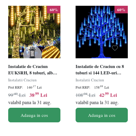
60%
60%
Instalatie de Craciun
Instalatie de Craciun cu 8
EUKSRH, 8 tuburi, alb
tuburi si 144 LED-uri
cald, 3 m
Molid, albastru, 30 cm
Instalatii Craciun
Instalatii Craciun
,17
,88
Pret RRP:
146
Lei
Pret RRP:
158
Lei
,40
,99
,04
,99
38
Lei
42
Lei
99
Lei
108
Lei
valabil pana la 31 aug.
valabil pana la 31 aug.
Adauga in cos
Adauga in cos