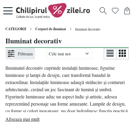
CATEGORII
Corpuri de iluminat
Iluminat decorativ
Iluminat decorativ
Filtreaza
Iluminatul decorativ cuprinde instalații luminoase, figurine
luminoase și lampi de design, care transformă banalul în
extraordinar. Instalațiile luminoase adaugă strălucire și contururi
arhitecturale, creând un joc fascinant de lumină și umbră.
Figurinele luminoase aduc un aspect ludic și artistic, adesea
reprezentând personaje sau forme amuzante. Lampile de design,
cu forme și culori inovatoare, nu doar îndeplinesc funcția practică
de iluminare, ci devin și elemente centrale în designul interior.
Afiseaza mai mult