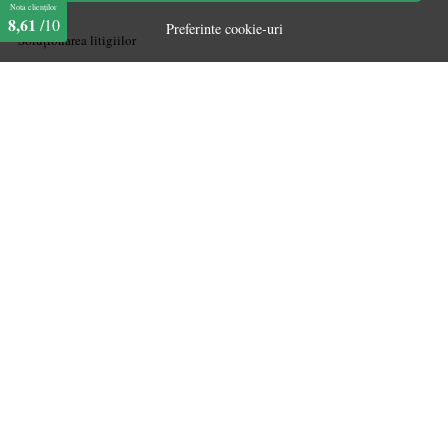
Nota clienților
ANPC
8,61
/10
Preferinte cookie-uri
Soluționarea litigiilor
CONT CLIENT
Acces cont
Înregistrare
Contul meu
Ieșire
Istoric comenzi
Produse favorite