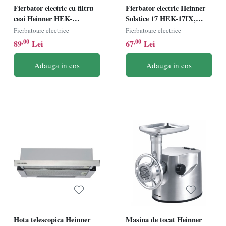
Fierbator electric cu filtru
Fierbator electric Heinner
ceai Heinner HEK-
Solstice 17 HEK-17IX,
TF2200GBK, 1850-2200W,
1850-2200W, 1.7L, Element
Fierbatoare electrice
Fierbatoare electrice
1.7L, Filtru detasabil,
incalzire inox, Inox
,00
,00
89
Lei
67
Lei
Negru
Adauga in cos
Adauga in cos
Hota telescopica Heinner
Masina de tocat Heinner