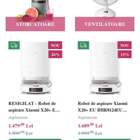
STORCATOARE
VENTILATOARE
NOU
NOU
26%
15%
RESIGILAT - Robot de
Robot de aspirare Xiaomi
aspirare Xiaomi X20+ EU
X20+ EU BHR8124EU
BHR8124EU ,Wi-Fi,
,Wi-Fi, aspirare&spalare
Aspiratoare
Aspiratoare
aspirare&spalare
simultana, statie de golire,
,00
,00
1.479
Lei
1.689
Lei
simultana, statie de golire,
75 W, autonomie 140 min,
,00
,00
1.999
Lei
1.999
Lei
75 W, autonomie 140 min,
6000Pa, colectare automata