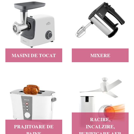
MASINI DE TOCAT
MIXERE
RACIRE,
PRAJITOARE DE
INCALZIRE,
PAINE
PURIFICARE AER