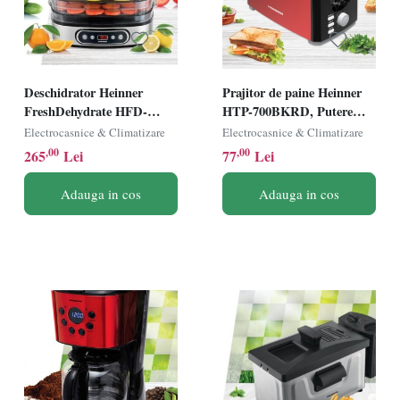
Deschidrator Heinner
Prajitor de paine Heinner
FreshDehydrate HFD-
HTP-700BKRD, Putere
K380SSBK, 380W, Ecran
750W, 2 felii, 7 niveluri de
Electrocasnice & Climatizare
Electrocasnice & Climatizare
LED, 5 Tavi din otel
rumenire, Spatiu depozitare
,00
,00
265
Lei
77
Lei
inoxidabil, Inox
cablu, Negru/ Rosu
Adauga in cos
Adauga in cos