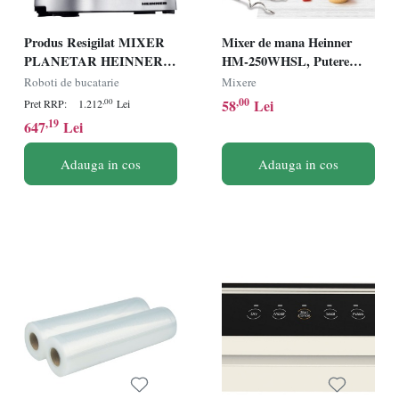
Produs Resigilat MIXER
Mixer de mana Heinner
PLANETAR HEINNER
HM-250WHSL, Putere
HPM-1500XMC-V2
250W, 6 viteze + Turbo,
Roboti de bucatarie
Mixere
Alb
,00
58
Lei
,00
Pret RRP:
1.212
Lei
,19
647
Lei
Adauga in cos
Adauga in cos