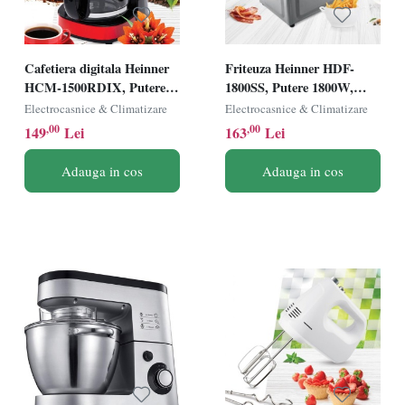
Cafetiera digitala Heinner
Friteuza Heinner HDF-
HCM-1500RDIX, Putere
1800SS, Putere 1800W,
900W, Capacitate 1.5L,
Capacitate 3L, Termostat
Electrocasnice & Climatizare
Electrocasnice & Climatizare
Timer, Display Led,
reglabil, Timer, Inox
,00
,00
149
Lei
163
Lei
Rosu/Negru
Adauga in cos
Adauga in cos