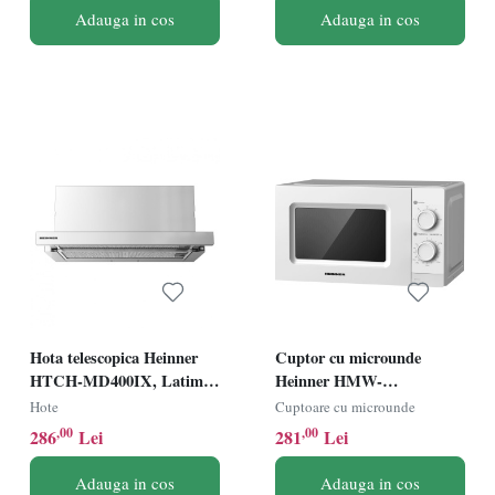
Adauga in cos
Adauga in cos
Hota telescopica Heinner
Cuptor cu microunde
HTCH-MD400IX, Latime
Heinner HMW-
60cm, Capacitate absorbtie
MD20MWH, 20L, Control
Hote
Cuptoare cu microunde
400m3/h, 2 trepte de viteza,
mecanic, 700W, Alb
,00
,00
286
Lei
281
Lei
Inox
Adauga in cos
Adauga in cos