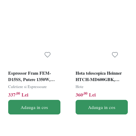
Espressor Fram FEM-
Hota telescopica Heinner
D15SS, Putere 1350W,
HTCH-MD600GBK,
Rezervor 1.2L, Sistem de
Latime 60cm, Putere de
Cafetiere si Espressoare
Hote
spumare, 15bar, Inox
absorbtie 630m3/h, 2 trepte
,00
,00
337
Lei
360
Lei
de viteza, Lumina LED, 2
filtre aluminiu, Negru/Sticla
Adauga in cos
Adauga in cos