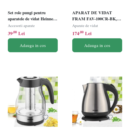
Set role pungi pentru
APARAT DE VIDAT
aparatele de vidat Heinner
FRAM FAV-100CR-BK,
HAV-BAGS-2R,
Putere 100W, Vidare
Accesorii aparate
Aparate de vidat
compatibile cu toate
uscata/umeda, Functie
,00
,00
39
Lei
174
Lei
modelele de aparate de
sigilare, Cutter incorporat,
vidat Heinner, 2 role/set, 28
Vidare caserole, Compatibil
Adauga in cos
Adauga in cos
x 500 cm
cu pungi cu latime max. 30
cm, Crem/Negru