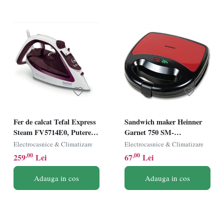
Fer de calcat Tefal Express
Sandwich maker Heinner
Steam FV5714E0, Putere
Garnet 750 SM-
2500W, Jet de abur
K750BKRX, Putere 750W,
Electrocasnice & Climatizare
Electrocasnice & Climatizare
190g/min, Abur variabil 0-
Plite fixe, Capacitate: 2
,00
,00
259
Lei
67
Lei
45g/min, Capacitate 270ml,
sandwich-uri, Negru/Rosu
Talpa Durilium, Violet
Adauga in cos
Adauga in cos