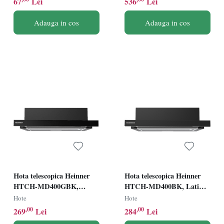
67
Lei
536
Lei
neagra
Adauga in cos
Adauga in cos
Hota telescopica Heinner
Hota telescopica Heinner
HTCH-MD400GBK,
HTCH-MD400BK, Latime
Latime 60cm, Capacitate
60cm, Capacitate absorbtie
Hote
Hote
absorbtie 400m3/h, 2 trepte
400m3/h, 2 trepte de viteza,
,00
,00
269
Lei
284
Lei
de viteza, Negru+Sticla
Negru