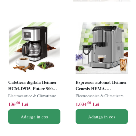
Cafetiera digitala Heinner
Espressor automat Heinner
HCM-D915, Putere 900W,
Genesis HEMA-
Capacitate 1.5L, Timer,
D20DGREY, 1350W,
Electrocasnice & Climatizare
Electrocasnice & Climatizare
LCD, Negru-Inox
20Bar, Recipient lapte,
,00
,00
136
Lei
1.034
Lei
Capacitate rezervor apa
1.5L, Gri
Adauga in cos
Adauga in cos