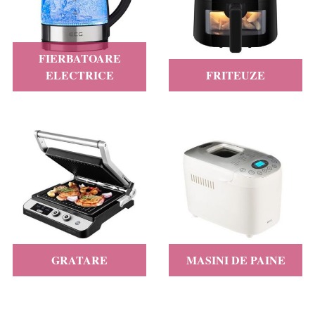
FIERBATOARE
ELECTRICE
FRITEUZE
GRATARE
MASINI DE PAINE