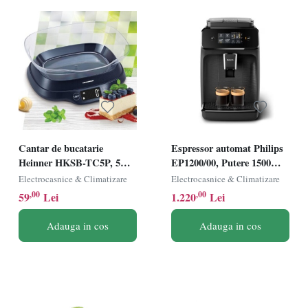
Cantar de bucatarie
Espressor automat Philips
Heinner HKSB-TC5P, 5Kg,
EP1200/00, Putere 1500W,
Touch Control, Functie
Rezervor 1.5L, 15bar,
Electrocasnice & Climatizare
Electrocasnice & Climatizare
Tara, Functie cantarire
Rasnita incorporata,
,00
,00
59
Lei
1.220
Lei
lichide, Display LCD, Bol
Control Touch, Negru
plastic, Albastru
Adauga in cos
Adauga in cos