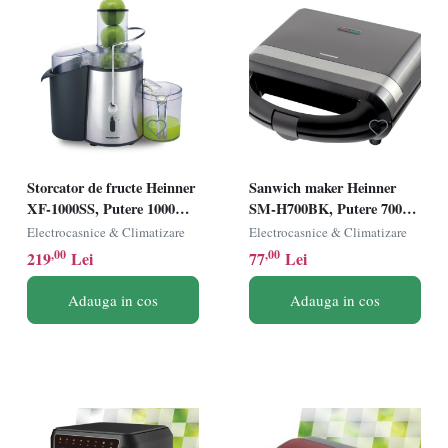
Storcator de fructe Heinner
Sanwich maker Heinner
XF-1000SS, Putere 1000W,
SM-H700BK, Putere 700W,
Recipient suc 1L, Recipient
Placi antiadezive fixe tip
Electrocasnice & Climatizare
Electrocasnice & Climatizare
pulpa 2L, Aspect Inox
grill, Negru
,00
,00
219
Lei
77
Lei
Adauga in cos
Adauga in cos