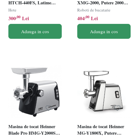
HTCH-440FS, Latime
XMG-2000, Putere 2000W,
60cm, Putere de absorbtie
Capacitate de tocare:
Hote
Roboti de bucatarie
325mc/h, 1 motor, Inox
2kg/min, Cutit din inox,
,00
,00
300
Lei
404
Lei
Functie reverse, Accesoriu
pentru kibbe si carnati,
Adauga in cos
Adauga in cos
Aluminiu
Masina de tocat Heinner
Masina de tocat Heinner
Blade Pro HMG-Y2000SS,
MG-Y1800X, Putere