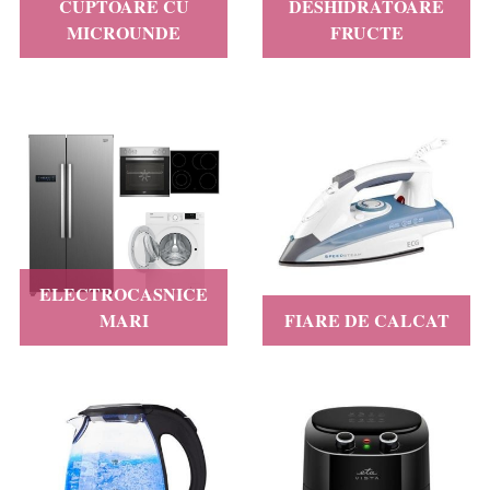
CUPTOARE CU
DESHIDRATOARE
MICROUNDE
FRUCTE
ELECTROCASNICE
MARI
FIARE DE CALCAT