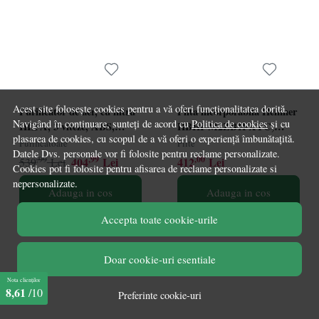
Acest site folosește cookies pentru a vă oferi funcționalitatea dorită.
Purificator de aer, cu filtru
Plita incorporabila Heinner
Navigând în continuare, sunteți de acord cu
Politica de cookies
și cu
HEPA, 3 viteze, ABS,
HBHI-M2ZB1FXTC,
plasarea de cookies, cu scopul de a vă oferi o experiență îmbunătațită.
alb/negru, 32,7 x 22 x 55,8
Inductie, 2 zone de gatit,
Purificatoare
Plite
Datele Dvs. personale vor fi folosite pentru reclame personalizate.
cm, Resigilat, Grad A
Latime 30cm, Bridge,
,99
,99
,00
404
Lei
412
Lei
539
Lei
Cookies pot fi folosite pentru afisarea de reclame personalizate si
Boost, Control Touch,
nepersonalizate.
Timer, Sticla neagra
Adauga in cos
Adauga in cos
Accepta toate cookie-urile
Doar cookie-uri esentiale
Nota clienților
8,61
/10
Preferinte cookie-uri