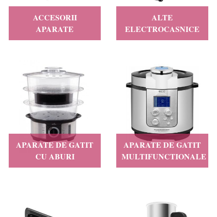
ACCESORII
ALTE
APARATE
ELECTROCASNICE
APARATE DE GATIT
APARATE DE GATIT
CU ABURI
MULTIFUNCTIONALE