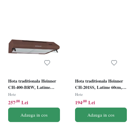
Hota traditionala Heinner
Hota traditionala Heinner
CH-400-BRW, Latime
CH-201SS, Latime 60cm,
60cm, Putere de absorbtie
Putere de absorbtie 209
Hote
Hote
326.4 mc/h, 2 motoare,
mc/h, 1 motor, Inox
,00
,00
257
Lei
194
Lei
Maro
Adauga in cos
Adauga in cos