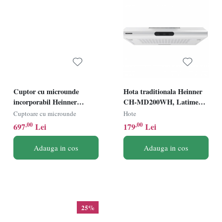
Cuptor cu microunde
Hota traditionala Heinner
incorporabil Heinner
CH-MD200WH, Latime
HMW-MDBI25GDBK,
60cm, Putere de absorbtie
Cuptoare cu microunde
Hote
Putere 900W, Capacitate
200m3/h, 2 trepte de viteza,
,00
,00
697
Lei
179
Lei
25L, Grill, 5 trepte de
Alb
putere, Negru
Adauga in cos
Adauga in cos
25%