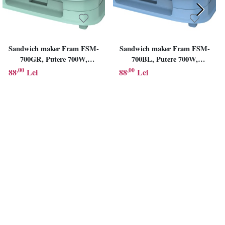
Sandwich maker Fram FSM-
Sandwich maker Fram FSM-
700GR, Putere 700W,
700BL, Putere 700W,
capacitate 2 sandwich-uri,
capacitate 2 sandwich-uri,
,00
,00
88
Lei
88
Lei
Placi fixe cu invelis
Placi fixe cu invelis
antiaderent, Design
antiaderent, Design
depozitare verticala, Verde
depozitare verticala, Bleu