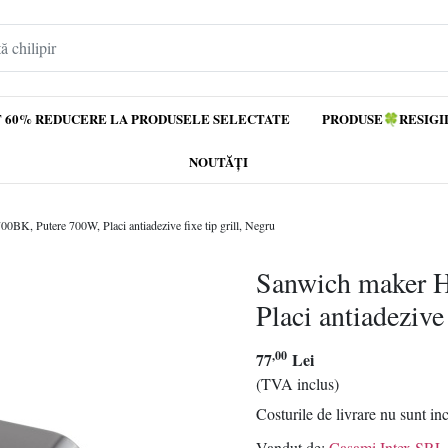
 60% REDUCERE LA PRODUSELE SELECTATE
PRODUSE🍀RESIGI
NOUTĂȚI
K, Putere 700W, Placi antiadezive fixe tip grill, Negru
Sanwich maker 
Placi antiadezive 
,00
77
Lei
(TVA inclus)
Costurile de livrare nu sunt in
Vandut de:
Casami Intex SRL