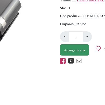
Stoc
1
Cod produs - SKU
MKTCAS
Disponibil in stoc
−
+
A
Adauga in cos