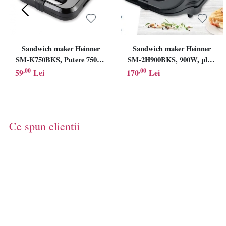
Sandwich maker Heinner
Sandwich maker Heinner
SM-K750BKS, Putere 750W,
SM-2H900BKS, 900W, placi
Placi antiadezive fixe tip grill,
XL, 2 placi detasabile
,00
,00
59
Lei
170
Lei
Negru/Inox
antiadezive: waffle, grill,
Negru/Rosu
Ce spun clientii