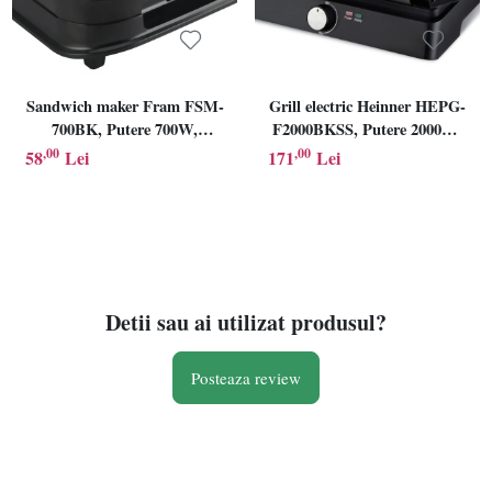
Sandwich maker Fram FSM-
Grill electric Heinner HEPG-
700BK, Putere 700W,
F2000BKSS, Putere 2000W,
capacitate 2 sandwich-uri,
Placi fixe antiadezive,
,00
,00
58
Lei
171
Lei
Placi fixe cu invelis
Deschidere 180°,
antiaderent, Design
Temperatura reglabila,
depozitare verticala, Negru
Negru/Inox
Detii sau ai utilizat produsul?
Posteaza review