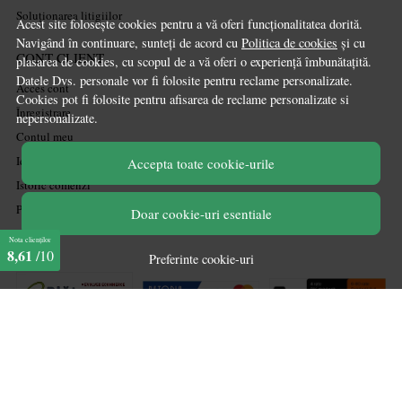
Soluționarea litigiilor
Acest site folosește cookies pentru a vă oferi funcționalitatea dorită.
Navigând în continuare, sunteți de acord cu
Politica de cookies
și cu
CONT CLIENT
plasarea de cookies, cu scopul de a vă oferi o experiență îmbunătațită.
Datele Dvs. personale vor fi folosite pentru reclame personalizate.
Acces cont
Cookies pot fi folosite pentru afisarea de reclame personalizate si
Înregistrare
nepersonalizate.
Contul meu
Ieșire
Accepta toate cookie-urile
Istoric comenzi
Produse favorite
Doar cookie-uri esentiale
Nota clienților
8,61
/10
Preferinte cookie-uri