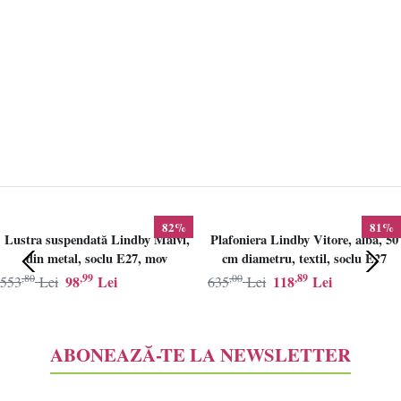
82%
81%
Lustra suspendată Lindby Maivi,
Plafoniera Lindby Vitore, alba, 50
din metal, soclu E27, mov
cm diametru, textil, soclu E27
,80
,99
,00
,89
98
Lei
118
Lei
553
Lei
635
Lei
ABONEAZĂ-TE LA NEWSLETTER