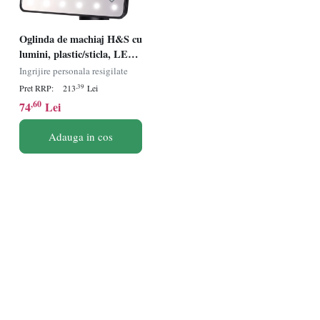
Oglinda de machiaj H&S cu
lumini, plastic/sticla, LED,
17 x 27 cm, Resigilat, Grad
Ingrijire personala resigilate
A
,39
Pret RRP:
213
Lei
,60
74
Lei
Adauga in cos