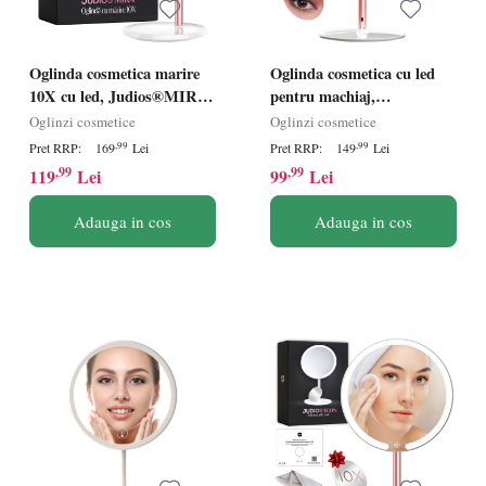
Oglinda cosmetica marire
Oglinda cosmetica cu led
10X cu led, Judios®MIRA,
pentru machiaj,
30 LED-uri, 3 tipuri de
Judios®Echo, 40 LED-uri,
Oglinzi cosmetice
Oglinzi cosmetice
lumina, intensitate
3 tipuri de lumina,
,99
,99
Pret RRP:
169
Lei
Pret RRP:
149
Lei
reglabila, Touch Switch,
intensitate reglabila, Touch
,99
,99
119
Lei
99
Lei
rotire 360º, oglinda lupa
Switch, rotire 90º, oglinda
magnificare 10X, 1200mAh,
makeup aditionala
Adauga in cos
Adauga in cos
Alb
magnificare 10X, 2000mAh,
Alb