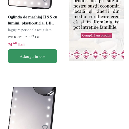
Oglinda de machiaj H&S cu
lumini, plastic/sticla, LED,
17 x 27 cm, Resigilat, Grad
Ingrijire personala resigilate
A
,39
Pret RRP:
213
Lei
,60
74
Lei
Adauga in cos