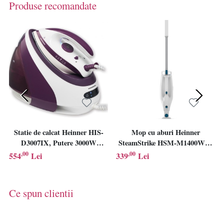
Produse recomandate
Statie de calcat Heinner HIS-
Mop cu aburi Heinner
D3007IX, Putere 3000W
SteamStrike HSM-M1400WH-
(1600W boiler+1400W fier),
BL, Putere 1400W, Capacitate
,00
,00
554
Lei
339
Lei
7bar, 1.8L, Abur ajustabil:
rezervor apa: 420ml, Debit abur
140+/-15g/min, Talpa ceramica,
21/27g/min, Temperatura abur
Oprire automata, Violet
130°C, Alb
Ce spun clientii