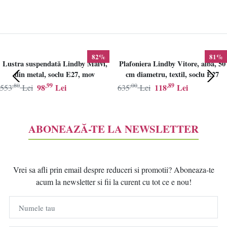
82%
81%
Lustra suspendată Lindby Maivi,
Plafoniera Lindby Vitore, alba, 50
din metal, soclu E27, mov
cm diametru, textil, soclu E27
,80
,99
,00
,89
98
Lei
118
Lei
553
Lei
635
Lei
ABONEAZĂ-TE LA NEWSLETTER
Vrei sa afli prin email despre reduceri si promotii? Aboneaza-te
acum la newsletter si fii la curent cu tot ce e nou!
Numele tau