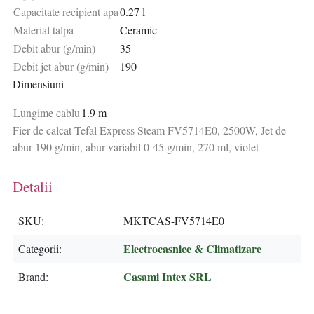
Capacitate recipient apa
0.27 l
Material talpa
Ceramic
Debit abur (g/min)
35
Debit jet abur (g/min)
190
Dimensiuni
Lungime cablu
1.9 m
Fier de calcat Tefal Express Steam FV5714E0, 2500W, Jet de
abur 190 g/min, abur variabil 0-45 g/min, 270 ml, violet
Detalii
SKU
MKTCAS-FV5714E0
Electrocasnice & Climatizare
Categorii
Casami Intex SRL
Brand