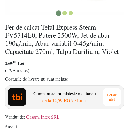
Fer de calcat Tefal Express Steam
FV5714E0, Putere 2500W, Jet de abur
190g/min, Abur variabil 0-45g/min,
Capacitate 270ml, Talpa Durilium, Violet
,00
259
Lei
(TVA inclus)
Costurile de livrare nu sunt incluse
Cumpara acum, plateste mai tarziu
Detalii
aici
de la
12,59 RON
/ Luna
Vandut de:
Casami Intex SRL
Stoc
1