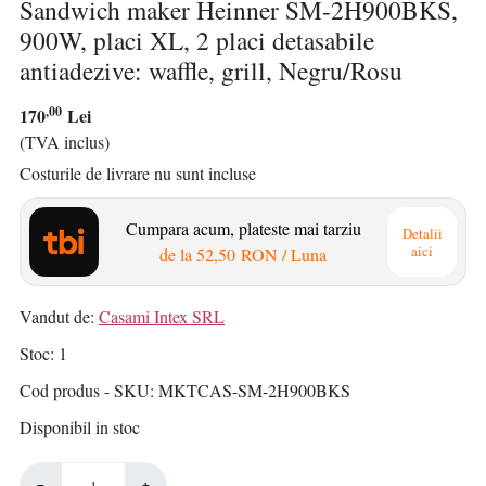
Sandwich maker Heinner SM-2H900BKS,
900W, placi XL, 2 placi detasabile
antiadezive: waffle, grill, Negru/Rosu
,00
170
Lei
(TVA inclus)
Costurile de livrare nu sunt incluse
Cumpara acum, plateste mai tarziu
Detalii
aici
de la
52,50 RON
/ Luna
Vandut de:
Casami Intex SRL
Stoc
1
Cod produs - SKU
MKTCAS-SM-2H900BKS
Disponibil in stoc
−
+