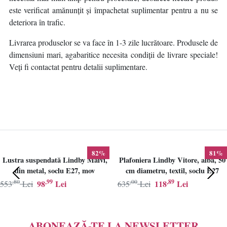
este verificat amănunțit și împachetat suplimentar pentru a nu se
deteriora în trafic.
Livrarea produselor se va face în 1-3 zile lucrătoare. Produsele de
dimensiuni mari, agabaritice necesita condiții de livrare speciale!
Veți fi contactat pentru detalii suplimentare.
82%
81%
Lustra suspendată Lindby Maivi,
Plafoniera Lindby Vitore, alba, 50
din metal, soclu E27, mov
cm diametru, textil, soclu E27
,80
,99
,00
,89
98
Lei
118
Lei
553
Lei
635
Lei
ABONEAZĂ-TE LA NEWSLETTER