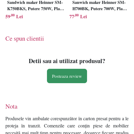
Sandwich maker Heinner SM-
Sanwich maker Heinner SM-
K750BKS, Putere 750W, Placi
H700BK, Putere 700W, Placi
antiadezive fixe tip grill,
antiadezive fixe tip grill, Negru
,00
,00
59
Lei
77
Lei
Negru/Inox
Ce spun clientii
Detii sau ai utilizat produsul?
Posteaza review
Nota
Produsele vin ambalate corespunzător în carton presat pentru a le
proteja în tranzit. Comenzile care conțin piese de mobilier
necesită mai mult timp pentru procesare, deoarece fiecare produs