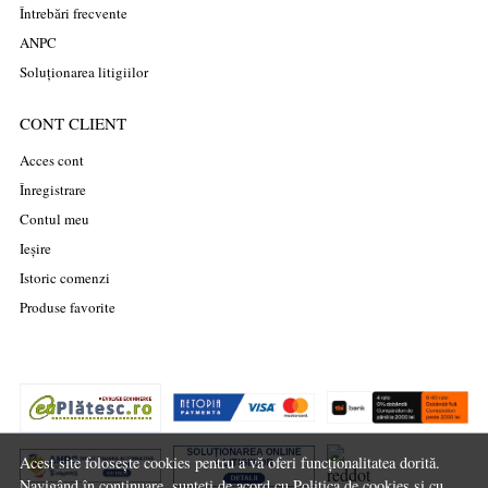
Întrebări frecvente
ANPC
Soluționarea litigiilor
CONT CLIENT
Acces cont
Înregistrare
Contul meu
Ieșire
Istoric comenzi
Produse favorite
Acest site folosește cookies pentru a vă oferi funcționalitatea dorită.
Navigând în continuare, sunteți de acord cu
Politica de cookies
și cu