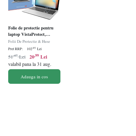
Folie de protectie pentru
laptop VistaProtect,
policarbonat, transparent,
Folii De Protectie & Huse
13,3 inchi
,95
Pret RRP:
102
Lei
,47
,99
20
Lei
51
Lei
valabil pana la 31 aug.
Adauga in cos