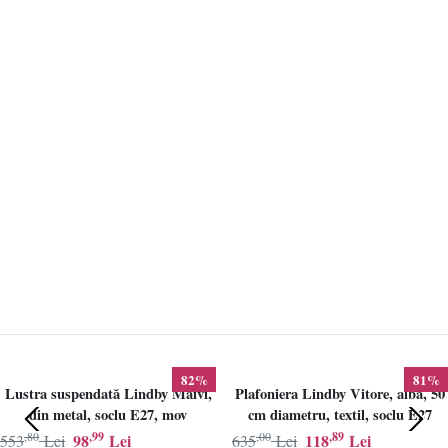
82%
81%
Lustra suspendată Lindby Maivi,
Plafoniera Lindby Vitore, alba, 50
din metal, soclu E27, mov
cm diametru, textil, soclu E27
,80
,99
,00
,89
98
Lei
118
Lei
553
Lei
635
Lei