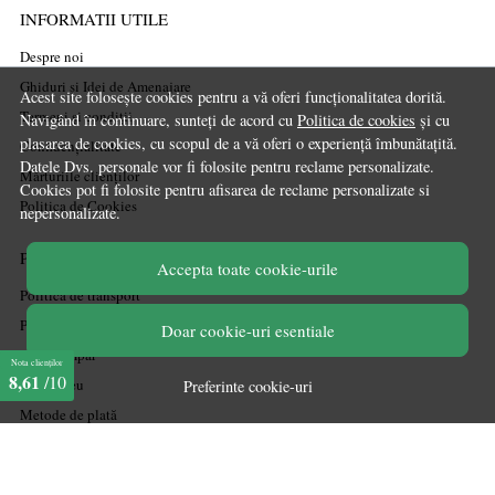
INFORMATII UTILE
Despre noi
Ghiduri și Idei de Amenajare
Acest site folosește cookies pentru a vă oferi funcționalitatea dorită.
Termeni și condiții
Navigând în continuare, sunteți de acord cu
Politica de cookies
și cu
plasarea de cookies, cu scopul de a vă oferi o experiență îmbunătațită.
Confidențialitate
Datele Dvs. personale vor fi folosite pentru reclame personalizate.
Mărturiile clienților
Cookies pot fi folosite pentru afisarea de reclame personalizate si
Politica de Cookies
nepersonalizate.
PLATA SI LIVRARE
Accepta toate cookie-urile
Politica de transport
Politica de retur
Doar cookie-uri esentiale
Cum cumpăr
Nota clienților
8,61
/10
Coșul meu
Preferinte cookie-uri
Metode de plată
Garanție