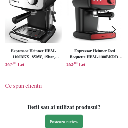
Espressor Heinner HEM-
Espressor Heinner Red
1100BKX, 850W, 15bar,
Boquette HEM-1100BKRD,
rezervor detasabil 1.2L,
850W, 15bar, Rezervor detasabil
,00
,00
267
Lei
262
Lei
Negru/Inox
1.2L, Filtru dublu din inox,
Negru/Rosu
Ce spun clientii
Detii sau ai utilizat produsul?
Posteaza review