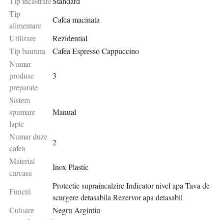
Tip incastrare
Standard
Tip
Cafea macinata
alimentare
Utilizare
Rezidential
Tip bautura
Cafea Espresso Cappuccino
Numar
produse
3
preparate
Sistem
spumare
Manual
lapte
Numar duze
2
cafea
Material
Inox Plastic
carcasa
Protectie supraincalzire Indicator nivel apa Tava de
Functii
scurgere detasabila Rezervor apa detasabil
Culoare
Negru Argintiu