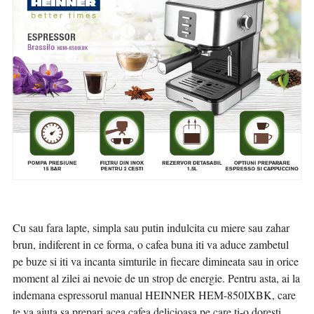
Cu sau fara lapte, simpla sau putin indulcita cu miere sau zahar
brun, indiferent in ce forma, o cafea buna iti va aduce zambetul
pe buze si iti va incanta simturile in fiecare dimineata sau in orice
moment al zilei ai nevoie de un strop de energie. Pentru asta, ai la
indemana espressorul manual HEINNER HEM-850IXBK, care
te va ajuta sa prepari acea cafea delicioasa pe care ti-o doresti.