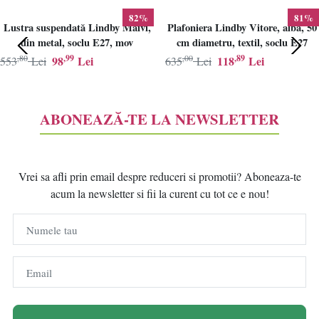
82%
81%
Lustra suspendată Lindby Maivi,
Plafoniera Lindby Vitore, alba, 50
din metal, soclu E27, mov
cm diametru, textil, soclu E27
,80
,99
,00
,89
98
Lei
118
Lei
553
Lei
635
Lei
ABONEAZĂ-TE LA NEWSLETTER
Vrei sa afli prin email despre reduceri si promotii? Aboneaza-te
acum la newsletter si fii la curent cu tot ce e nou!
Numele tau
Email