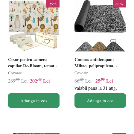
25%
60%
Covor pentru camera
Covoras antiderapant
copiilor Re-Bloom, tematica
Mibao, polipropilena,
de padure, XPE,
negru/gri deschis, 60 x 90
Covoare
Covoare
multicolor, 196 x 176 x 1,5
cm
,99
,49
,09
,99
202
Lei
25
Lei
269
Lei
66
Lei
cm, Resigilat, Grad A
valabil pana la 31 aug.
Adauga in cos
Adauga in cos