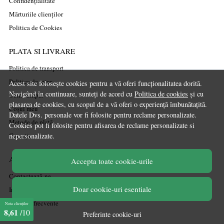
Confidențialitate
Mărturiile clienților
Politica de Cookies
PLATA SI LIVRARE
Politica de transport
Politica de retur
Acest site folosește cookies pentru a vă oferi funcționalitatea dorită.
Navigând în continuare, sunteți de acord cu
Politica de cookies
și cu
Cum cumpăr
plasarea de cookies, cu scopul de a vă oferi o experiență îmbunătațită.
Coșul meu
Datele Dvs. personale vor fi folosite pentru reclame personalizate.
Metode de plată
Cookies pot fi folosite pentru afisarea de reclame personalizate si
Garanție
nepersonalizate.
ASISTENTA
Accepta toate cookie-urile
Contactează-ne
Doar cookie-uri esentiale
Informatii legale
Întrebări frecvente
Nota clienților
8,61
/10
Preferinte cookie-uri
ANPC