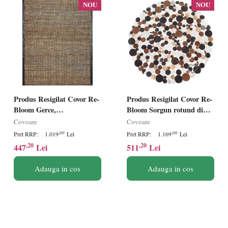
NOU
NOU
Produs Resigilat Covor Re-
Produs Resigilat Covor Re-
Bloom Gerce,
Bloom Sorgun rotund din
iuta/bumbac/piele, 140x200
piele de vaca, diametru 140
Covoare
Covoare
cm, design atemporal,
cm, model geometric,
,00
,00
Pret RRP:
1.019
Lei
Pret RRP:
1.169
Lei
maro/negru - Verificat A
suport pasla, maro/auriu -
,20
,20
447
Lei
511
Lei
Verificat A
Adauga in cos
Adauga in cos