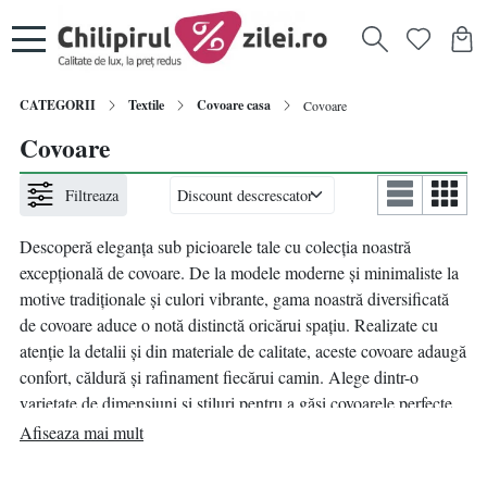
CATEGORII
Textile
Covoare casa
Covoare
Covoare
Filtreaza
Descoperă eleganța sub picioarele tale cu colecția noastră
excepțională de covoare. De la modele moderne și minimaliste la
motive tradiționale și culori vibrante, gama noastră diversificată
de covoare aduce o notă distinctă oricărui spațiu. Realizate cu
atenție la detalii și din materiale de calitate, aceste covoare adaugă
confort, căldură și rafinament fiecărui camin. Alege dintr-o
varietate de dimensiuni și stiluri pentru a găsi covoarele perfecte
care să reflecte personalitatea și gustul tău. Transformă-ți locuința
Afiseaza mai mult
cu eleganță și simplitate, adăugând un covoar care să completeze
perfect designul interior al casei tale.