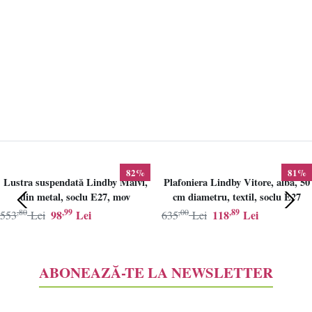
82%
81%
Lustra suspendată Lindby Maivi,
Plafoniera Lindby Vitore, alba, 50
din metal, soclu E27, mov
cm diametru, textil, soclu E27
,80
,99
,00
,89
98
Lei
118
Lei
553
Lei
635
Lei
ABONEAZĂ-TE LA NEWSLETTER