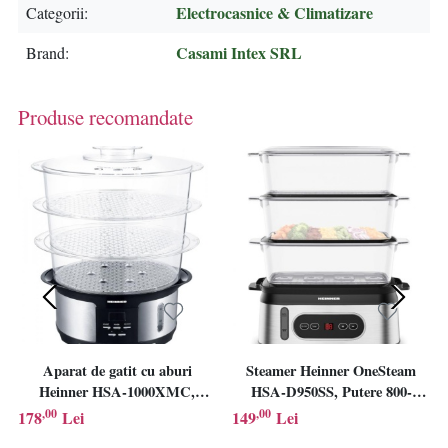
Electrocasnice & Climatizare
Categorii
Casami Intex SRL
Brand
Produse recomandate
Aparat de gatit cu aburi
Steamer Heinner OneSteam
Heinner HSA-1000XMC,
HSA-D950SS, Putere 800-
Putere 1000W, Capacitate 12L,
950W, Display LED, Capacitate
,00
,00
178
Lei
149
Lei
Rezervor apa 1.4L, Timer,
9L, Rezervor apa 1.5L,