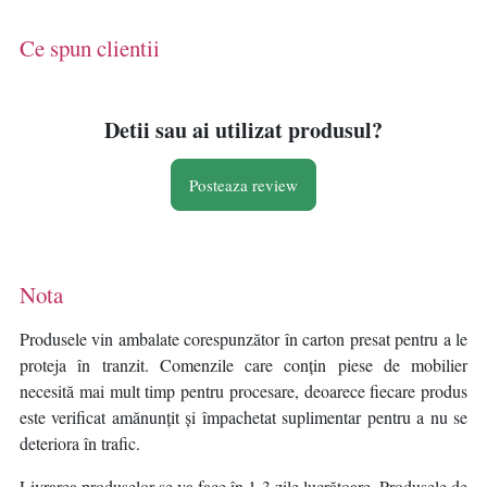
Argintiu/Negru
Temporizator 60 min,
Negru/Argintiu
Ce spun clientii
Detii sau ai utilizat produsul?
Posteaza review
Nota
Produsele vin ambalate corespunzător în carton presat pentru a le
proteja în tranzit. Comenzile care conțin piese de mobilier
necesită mai mult timp pentru procesare, deoarece fiecare produs
este verificat amănunțit și împachetat suplimentar pentru a nu se
deteriora în trafic.
Livrarea produselor se va face în 1-3 zile lucrătoare. Produsele de