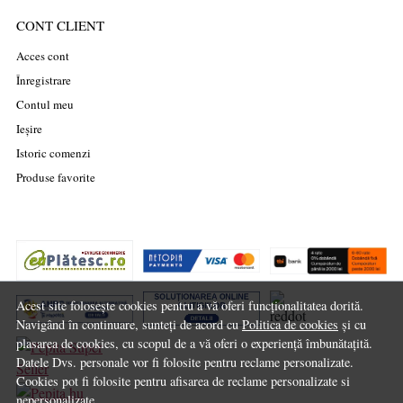
CONT CLIENT
Acces cont
Înregistrare
Contul meu
Ieșire
Istoric comenzi
Produse favorite
Acest site folosește cookies pentru a vă oferi funcționalitatea dorită.
Navigând în continuare, sunteți de acord cu
Politica de cookies
și cu
plasarea de cookies, cu scopul de a vă oferi o experiență îmbunătațită.
Datele Dvs. personale vor fi folosite pentru reclame personalizate.
Cookies pot fi folosite pentru afisarea de reclame personalizate si
nepersonalizate.