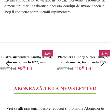
dimensiuni mari, agabaritice necesita condiții de livrare speciale!
Veți fi contactat pentru detalii suplimentare.
82%
81%
Lustra suspendată Lindby Maivi,
Plafoniera Lindby Vitore, alba, 50
din metal, soclu E27, mov
cm diametru, textil, soclu E27
,80
,99
,00
,89
98
Lei
118
Lei
553
Lei
635
Lei
ABONEAZĂ-TE LA NEWSLETTER
Vrei sa afli prin email despre reduceri si promotii? Aboneaza-te