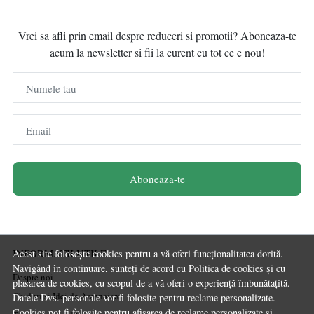
Vrei sa afli prin email despre reduceri si promotii? Aboneaza-te
acum la newsletter si fii la curent cu tot ce e nou!
Numele tau
Email
Aboneaza-te
INFORMATII UTILE
Acest site folosește cookies pentru a vă oferi funcționalitatea dorită.
Navigând în continuare, sunteți de acord cu
Politica de cookies
și cu
Despre noi
plasarea de cookies, cu scopul de a vă oferi o experiență îmbunătațită.
Ghiduri și Idei de Amenajare
Datele Dvs. personale vor fi folosite pentru reclame personalizate.
Cookies pot fi folosite pentru afisarea de reclame personalizate si