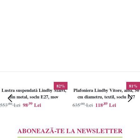
82%
81%
Lustra suspendată Lindby Maivi,
Plafoniera Lindby Vitore, alba, 50
din metal, soclu E27, mov
cm diametru, textil, soclu E27
,80
,99
,00
,89
98
Lei
118
Lei
553
Lei
635
Lei
ABONEAZĂ-TE LA NEWSLETTER