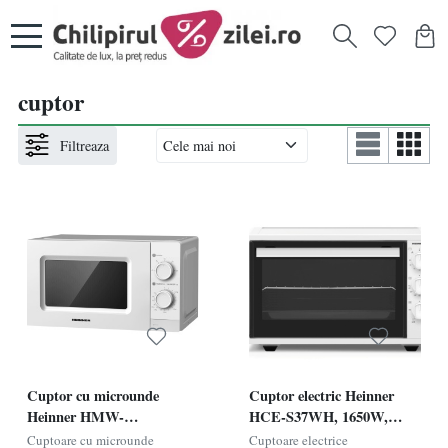
cuptor
Filtreaza
Cuptor cu microunde
Cuptor electric Heinner
Heinner HMW-
HCE-S37WH, 1650W,
MD20MWH, 20L, Control
Capacitate 37L, 4 functii de
Cuptoare cu microunde
Cuptoare electrice