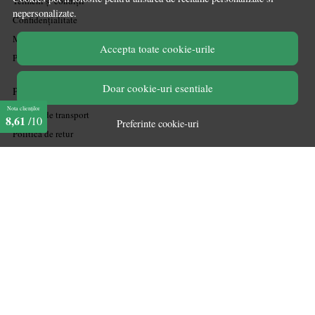
Termeni și condiții
nepersonalizate.
Confidențialitate
Mărturiile clienților
Accepta toate cookie-urile
Politica de Cookies
Doar cookie-uri esentiale
PLATA SI LIVRARE
Nota clienților
Politica de transport
8,61
/10
Preferinte cookie-uri
Politica de retur
Cum cumpăr
Coșul meu
Metode de plată
Garanție
ASISTENTA
Contactează-ne
Informatii legale
Întrebări frecvente