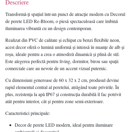
Descriere
Transformă-ți spațiul într-un punct de atracție modern cu Decorul
de perete LED Re-Bloom, o piesă spectaculoasă care îmbină
iluminarea vibrantă cu un design contemporan.
Realizat din PVC de calitate și echipat cu benzi flexibile neon,
acest decor oferă o lumină uniformă și intensă în nuanțe de alb și
roșu, ideale pentru a crea o atmosferă dinamică și plină de stil.
Este alegerea perfectă pentru living, dormitor, birou sau spații
comerciale care au nevoie de un accent vizual puternic.
Cu dimensiuni generoase de 60 x 32 x 2 cm, produsul devine
rapid elementul central al peretelui, atrăgând toate privirile. În
plus, rezistența la apă IP67 și construcția durabilă îl fac potrivit
atât pentru interior, cât și pentru zone semi-exterioare.
Caracteristici principale:
Decor de perete LED modern, ideal pentru iluminare
ambientală și decorativă