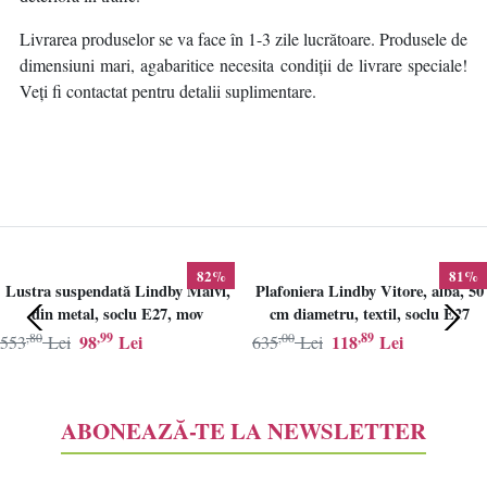
Livrarea produselor se va face în 1-3 zile lucrătoare. Produsele de
dimensiuni mari, agabaritice necesita condiții de livrare speciale!
Veți fi contactat pentru detalii suplimentare.
82%
81%
Lustra suspendată Lindby Maivi,
Plafoniera Lindby Vitore, alba, 50
din metal, soclu E27, mov
cm diametru, textil, soclu E27
,80
,99
,00
,89
98
Lei
118
Lei
553
Lei
635
Lei
ABONEAZĂ-TE LA NEWSLETTER