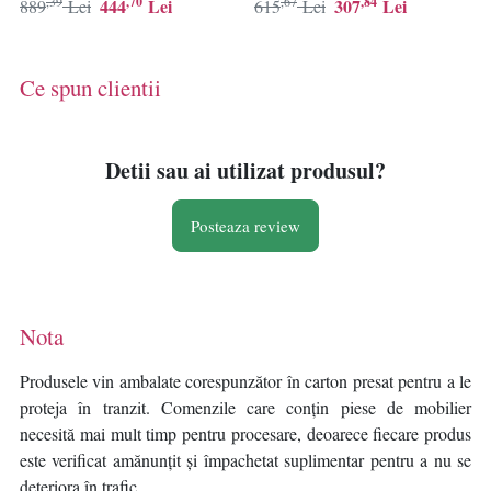
3 cm
2 cm
,39
,70
,67
,84
444
Lei
307
Lei
889
Lei
615
Lei
Ce spun clientii
Detii sau ai utilizat produsul?
Posteaza review
Nota
Produsele vin ambalate corespunzător în carton presat pentru a le
proteja în tranzit. Comenzile care conțin piese de mobilier
necesită mai mult timp pentru procesare, deoarece fiecare produs
este verificat amănunțit și împachetat suplimentar pentru a nu se
deteriora în trafic.