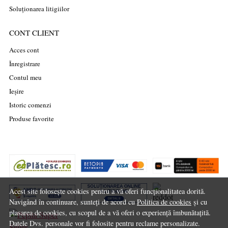
Soluționarea litigiilor
CONT CLIENT
Acces cont
Înregistrare
Contul meu
Ieșire
Istoric comenzi
Produse favorite
Acest site folosește cookies pentru a vă oferi funcționalitatea dorită.
Navigând în continuare, sunteți de acord cu
Politica de cookies
și cu
plasarea de cookies, cu scopul de a vă oferi o experiență îmbunătațită.
Datele Dvs. personale vor fi folosite pentru reclame personalizate.