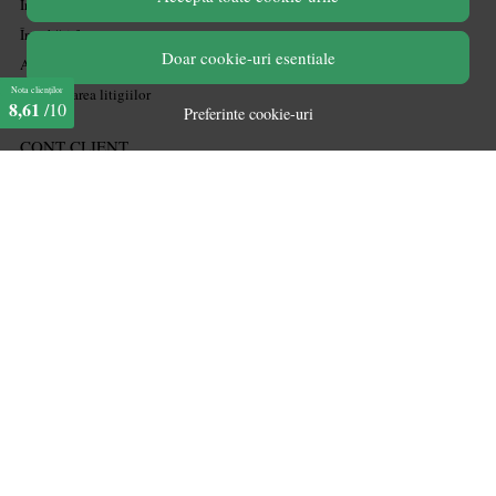
Informatii legale
Întrebări frecvente
Doar cookie-uri esentiale
ANPC
Soluționarea litigiilor
Nota clienților
8,61
/10
Preferinte cookie-uri
CONT CLIENT
Acces cont
Înregistrare
Contul meu
Ieșire
Istoric comenzi
Produse favorite