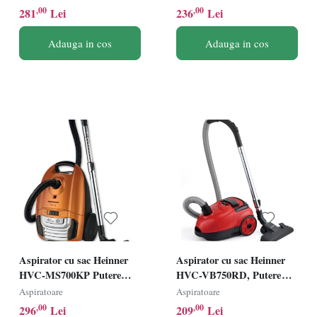
Capacitate 3L, Putere
Capacitate 3L, Putere
,00
,00
281
Lei
236
Lei
variabila, Tub telescopic
variabila, Tub telescopic
metalic, Albastru
metalic, Negru
Adauga in cos
Adauga in cos
Aspirator cu sac Heinner
Aspirator cu sac Heinner
HVC-MS700KP Putere
HVC-VB750RD, Putere
700W, Capacitate 3L,
750W, Sac textil 1.6L,
Aspiratoare
Aspiratoare
Variator putere, Maro
Control variabil al puterii,
,00
,00
296
Lei
209
Lei