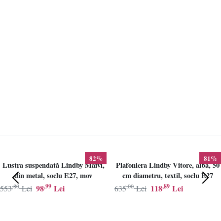
82%
81%
Lustra suspendată Lindby Maivi,
Plafoniera Lindby Vitore, alba, 50
din metal, soclu E27, mov
cm diametru, textil, soclu E27
,80
,99
,00
,89
98
Lei
118
Lei
553
Lei
635
Lei