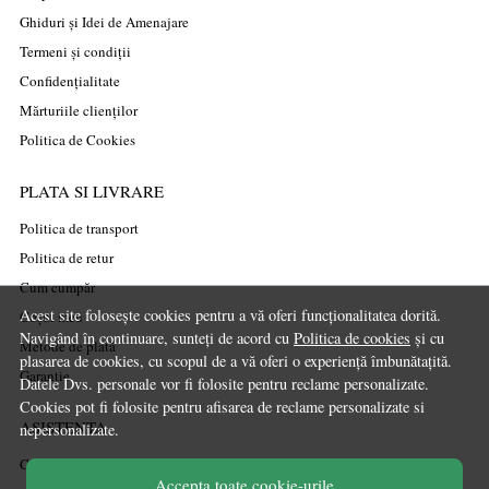
Ghiduri și Idei de Amenajare
Termeni și condiții
Confidențialitate
Mărturiile clienților
Politica de Cookies
PLATA SI LIVRARE
Politica de transport
Politica de retur
Cum cumpăr
Acest site folosește cookies pentru a vă oferi funcționalitatea dorită.
Coșul meu
Navigând în continuare, sunteți de acord cu
Politica de cookies
și cu
Metode de plată
plasarea de cookies, cu scopul de a vă oferi o experiență îmbunătațită.
Garanție
Datele Dvs. personale vor fi folosite pentru reclame personalizate.
Cookies pot fi folosite pentru afisarea de reclame personalizate si
ASISTENTA
nepersonalizate.
Contactează-ne
Accepta toate cookie-urile