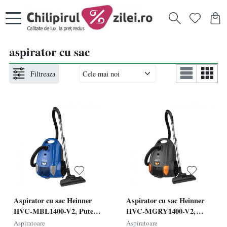
aspirator cu sac
Filtreaza
Aspirator cu sac Heinner
Aspirator cu sac Heinner
HVC-MBL1400-V2, Putere
HVC-MGRY1400-V2,
700W, Sac textil,
Putere 700W, Sac textil,
Aspiratoare
Aspiratoare