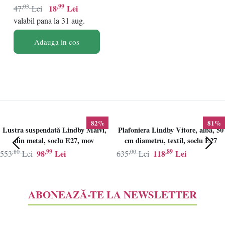
,03
,99
18
Lei
47
Lei
valabil pana la 31 aug.
Adauga in cos
82%
81%
Lustra suspendată Lindby Maivi,
Plafoniera Lindby Vitore, alba, 50
din metal, soclu E27, mov
cm diametru, textil, soclu E27
,80
,99
,00
,89
98
Lei
118
Lei
553
Lei
635
Lei
ABONEAZĂ-TE LA NEWSLETTER