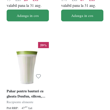
valabil pana la 31 aug.
valabil pana la 31 aug.
Adauga in cos
Adauga in cos
59%
Pahar pentru bauturi cu
gheata Duufun, silicon,
alb/verde, 150 ml, 14,5 x 9,8
Recipiente alimente
cm
,03
Pret RRP:
47
Lei