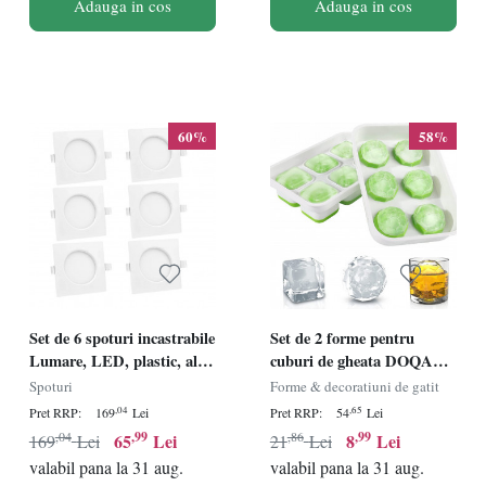
Adauga in cos
Adauga in cos
60%
58%
Set de 6 spoturi incastrabile
Set de 2 forme pentru
Lumare, LED, plastic, alb,
cuburi de gheata DOQAUS,
11,5 cm
plastic/silicon, alb,/verde
Spoturi
Forme & decoratiuni de gatit
,04
,65
Pret RRP:
169
Lei
Pret RRP:
54
Lei
,04
,99
,86
,99
65
Lei
8
Lei
169
Lei
21
Lei
valabil pana la 31 aug.
valabil pana la 31 aug.