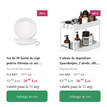
59%
60%
Set de 50 hartii de copt
Unitate de depozitare
pentru friteuza cu aer
Spacekeeper, 2 nivele, alb,
TOYVIDDY, alb, 20 x 4,5
plastic, 40 x 22 x 31 cm
Accesorii bucatarie
Organizatoare
cm
,45
,78
Pret RRP:
72
Lei
Pret RRP:
92
Lei
,45
,99
,78
,99
28
Lei
36
Lei
72
Lei
92
Lei
valabil pana la 31 aug.
valabil pana la 31 aug.
Adauga in cos
Adauga in cos