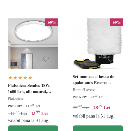
60%
60%
Set manusa si laveta de
spalat auto Eccotec,
Plafoniera Semlos 18W,
microfibra,
Bureti/Lavete
1600 Lm, alb natural,
alb/galben/negru
,72
Pret RRP:
73
Lei
4000K, plastic, 23 x 2.4 cm
Plafoniere
,85
Pret RRP:
111
Lei
,72
,99
28
Lei
73
Lei
,85
,99
43
Lei
111
Lei
valabil pana la 31 aug.
valabil pana la 31 aug.