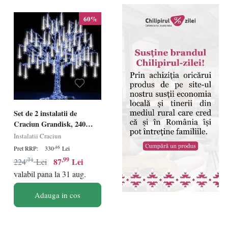
60%
Set de 2 instalatii de
Craciun Grandisk, 240
LED-uri, alb rece, 6,3 m
Instalatii Craciun
,46
Pret RRP:
330
Lei
,71
,99
87
Lei
224
Lei
valabil pana la 31 aug.
Adauga in cos