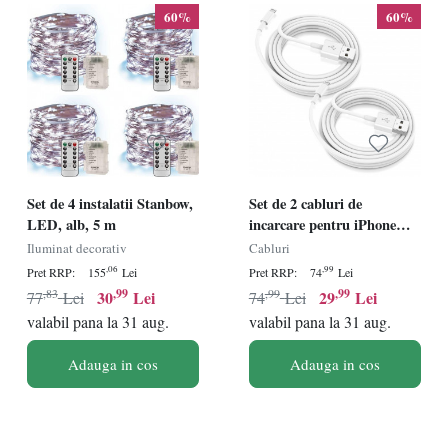
60%
60%
Set de 4 instalatii Stanbow,
Set de 2 cabluri de
LED, alb, 5 m
incarcare pentru iPhone
Susnwere, alb, 2 m
Iluminat decorativ
Cabluri
,06
,99
Pret RRP:
155
Lei
Pret RRP:
74
Lei
,83
,99
,99
,99
30
Lei
29
Lei
77
Lei
74
Lei
valabil pana la 31 aug.
valabil pana la 31 aug.
Adauga in cos
Adauga in cos