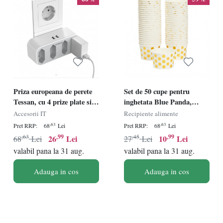
Priza europeana de perete
Set de 50 cupe pentru
Tessan, cu 4 prize plate si 2
inghetata Blue Panda,
porturi USB, ABS, alb,
hartie, alb/auriu, 8,9 x 5,6
Accesorii IT
Recipiente alimente
12,3 x 5,5 x 7,8 cm
cm , 237 ml
,63
,63
Pret RRP:
68
Lei
Pret RRP:
68
Lei
,63
,99
,45
,99
26
Lei
10
Lei
68
Lei
27
Lei
valabil pana la 31 aug.
valabil pana la 31 aug.
Adauga in cos
Adauga in cos