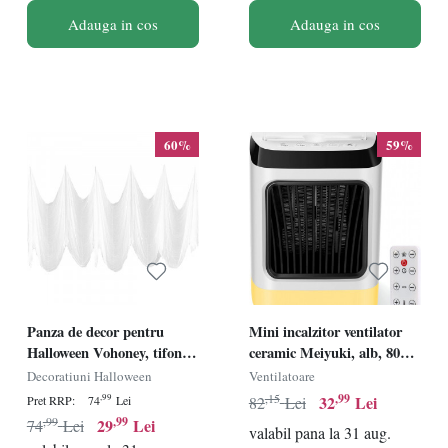
Adauga in cos
Adauga in cos
60%
59%
Panza de decor pentru
Mini incalzitor ventilator
Halloween Vohoney, tifon,
ceramic Meiyuki, alb, 800
alb, 5 x 2,15 m
W, 13 x 13 x 16,7 cm
Decoratiuni Halloween
Ventilatoare
,15
,99
32
Lei
,99
Pret RRP:
74
Lei
82
Lei
,99
,99
29
Lei
74
Lei
valabil pana la 31 aug.