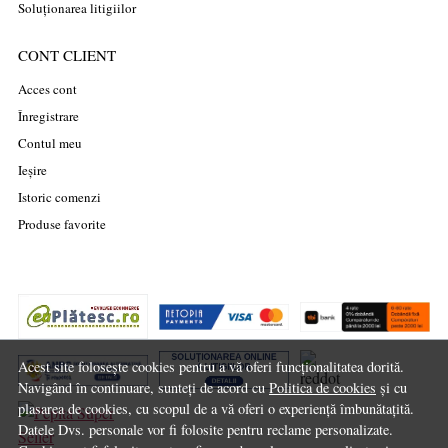
Soluționarea litigiilor
CONT CLIENT
Acces cont
Înregistrare
Contul meu
Ieșire
Istoric comenzi
Produse favorite
Acest site folosește cookies pentru a vă oferi funcționalitatea dorită.
Navigând în continuare, sunteți de acord cu
Politica de cookies
și cu
plasarea de cookies, cu scopul de a vă oferi o experiență îmbunătațită.
Datele Dvs. personale vor fi folosite pentru reclame personalizate.