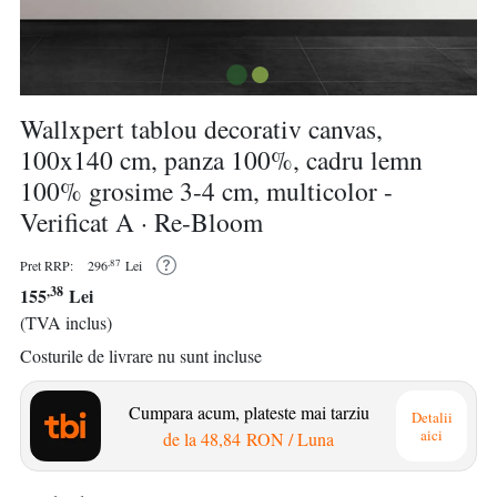
Wallxpert tablou decorativ canvas,
100x140 cm, panza 100%, cadru lemn
100% grosime 3-4 cm, multicolor -
Verificat A · Re-Bloom
,87
Pret RRP:
296
Lei
,38
155
Lei
(TVA inclus)
Costurile de livrare nu sunt incluse
Cumpara acum, plateste mai tarziu
Detalii
aici
de la
48,84 RON
/ Luna