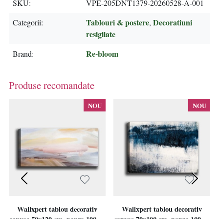
SKU
VPE-205DNT1379-20260528-A-001
Tablouri & postere
Decoratiuni
Categorii
,
resigilate
Re-bloom
Brand
Produse recomandate
NOU
NOU
Wallxpert tablou decorativ
Wallxpert tablou decorativ