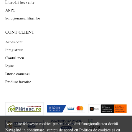
Întrebări frecvente
ANPC
Soluționarea litigiilor
CONT CLIENT
Acces cont
Înregistrare
Contul meu
Ieșire
Istoric comenzi
Produse favorite
Acest site folosește cookies pentru a vă oferi funcționalitatea dorită.
Navigând în continuare, sunteți de acord cu
Politica de cookies
și cu