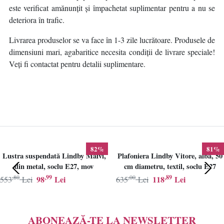
este verificat amănunțit și împachetat suplimentar pentru a nu se
deteriora în trafic.
Livrarea produselor se va face în 1-3 zile lucrătoare. Produsele de
dimensiuni mari, agabaritice necesita condiții de livrare speciale!
Veți fi contactat pentru detalii suplimentare.
82%
81%
Lustra suspendată Lindby Maivi,
Plafoniera Lindby Vitore, alba, 50
din metal, soclu E27, mov
cm diametru, textil, soclu E27
,80
,99
,00
,89
98
Lei
118
Lei
553
Lei
635
Lei
ABONEAZĂ-TE LA NEWSLETTER