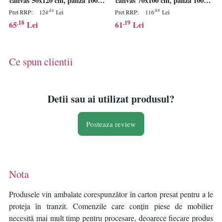
canvas 50x120 cm, panza 100%,
canvas 70x100 cm, panza 100%,
cadru lemn 100% grosime 3 cm,
cadru lemn 100% grosime 3 cm,
,44
,88
Pret RRP:
124
Lei
Pret RRP:
116
Lei
format panoramic, multicolor -
multicolor - Verificat A · Re-
,18
,19
65
Lei
61
Lei
Verificat A · Re-Bloom
Bloom
Ce spun clientii
Detii sau ai utilizat produsul?
Posteaza review
Nota
Produsele vin ambalate corespunzător în carton presat pentru a le
proteja în tranzit. Comenzile care conțin piese de mobilier
necesită mai mult timp pentru procesare, deoarece fiecare produs