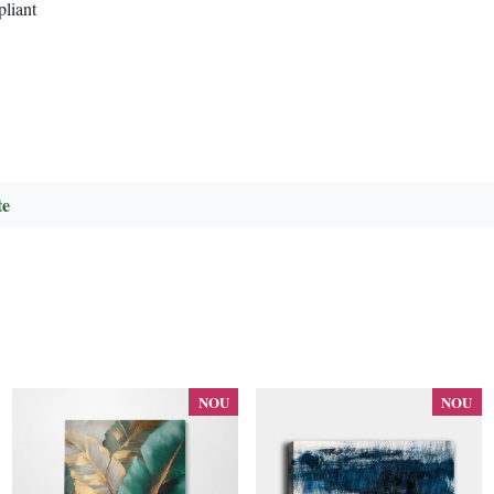
pliant
te
NOU
NOU