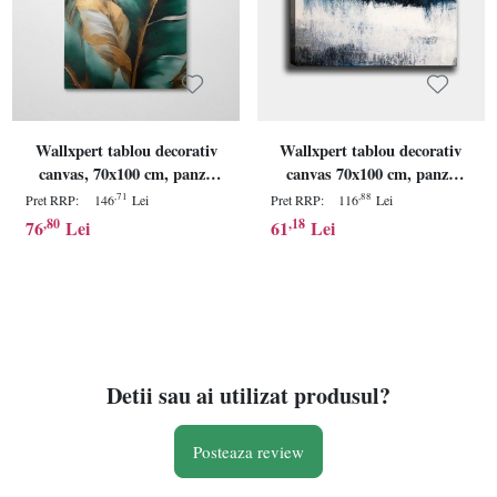
Wallxpert tablou decorativ
Wallxpert tablou decorativ
canvas, 70x100 cm, panza
canvas 70x100 cm, panza
100%, cadru lemn 100%
100%, cadru lemn 100%
,71
,88
Pret RRP:
146
Lei
Pret RRP:
116
Lei
grosime 3 cm, multicolor -
grosime 3 cm, multicolor -
,80
,18
76
Lei
61
Lei
Verificat A · Re-Bloom
Verificat A · Re-Bloom
Detii sau ai utilizat produsul?
Posteaza review