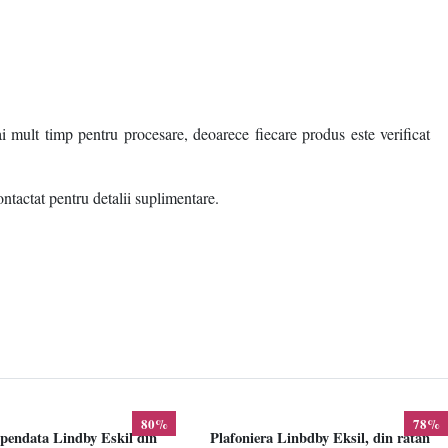
i mult timp pentru procesare, deoarece fiecare produs este verificat
ontactat pentru detalii suplimentare.
80%
78%
pendata Lindby Eskil din
Plafoniera Linbdby Eksil, din ratan