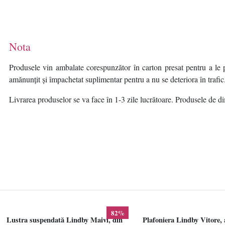
Nota
Produsele vin ambalate corespunzător în carton presat pentru a le p
amănunțit și împachetat suplimentar pentru a nu se deteriora în trafic
Livrarea produselor se va face în 1-3 zile lucrătoare. Produsele de dim
82%
Lustra suspendată Lindby Maivi, din
Plafoniera Lindby Vitore, 