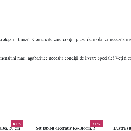
roteja în tranzit. Comenzile care conțin piese de mobilier necesită ma
.
ensiuni mari, agabaritice necesita condiții de livrare speciale! Veți fi c
81%
81%
alba, 50 cm
Set tablou decorativ Re-Bloom, 3
Lustra su