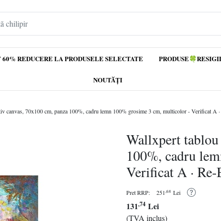
 60% REDUCERE LA PRODUSELE SELECTATE
PRODUSE🍀RESIGI
NOUTĂȚI
ativ canvas, 70x100 cm, panza 100%, cadru lemn 100% grosime 3 cm, multicolor - Verificat A
Wallxpert tablou
100%, cadru lem
Verificat A · Re
,68
Pret RRP:
251
Lei
,74
131
Lei
(TVA inclus)