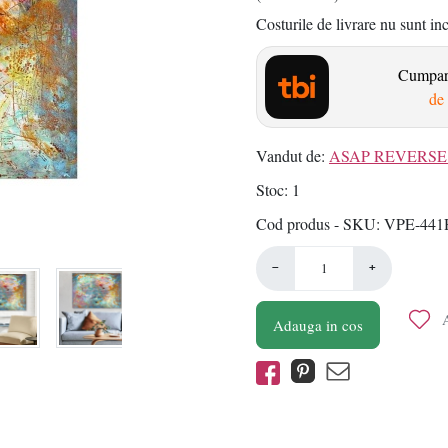
Costurile de livrare nu sunt in
Cumpara
de 
Vandut de:
ASAP REVERSE 
Stoc
1
Cod produs - SKU
VPE-441
−
+
A
Adauga in cos