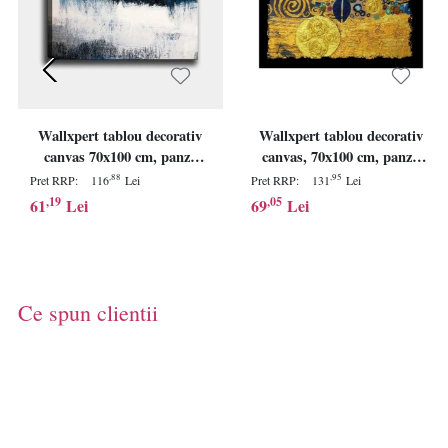
Wallxpert tablou decorativ
Wallxpert tablou decorativ
canvas 70x100 cm, panza
canvas, 70x100 cm, panza
100%, cadru lemn 100%
100%, cadru lemn 100%
,88
,95
Pret RRP:
116
Lei
Pret RRP:
131
Lei
grosime 3 cm, multicolor -
grosime 3 cm, multicolor -
,19
,05
61
Lei
69
Lei
Verificat A · Re-Bloom
Verificat A · Re-Bloom
Ce spun clientii