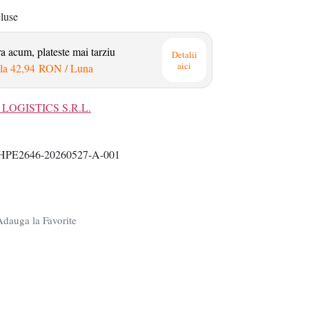
cluse
 acum, plateste mai tarziu
Detalii
aici
la
42,94 RON
/ Luna
LOGISTICS S.R.L.
HPE2646-20260527-A-001
dauga la Favorite