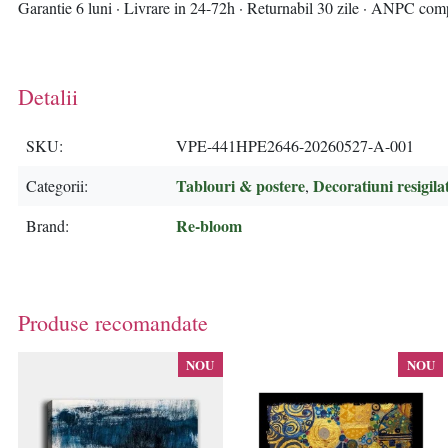
Garantie 6 luni · Livrare in 24-72h · Returnabil 30 zile · ANPC com
Detalii
SKU
VPE-441HPE2646-20260527-A-001
Tablouri & postere
Decoratiuni resigila
Categorii
,
Re-bloom
Brand
Produse recomandate
NOU
NOU