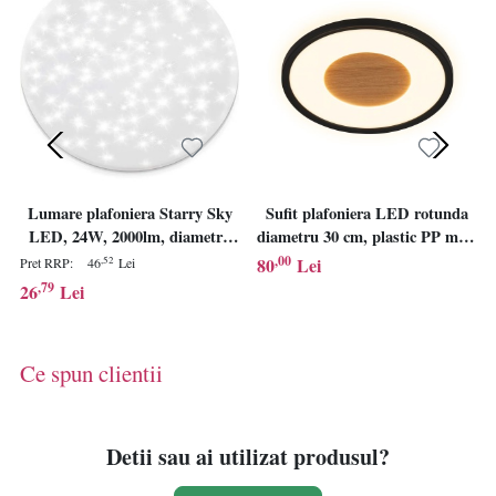
Lumare plafoniera Starry Sky
Sufit plafoniera LED rotunda
LED, 24W, 2000lm, diametru
diametru 30 cm, plastic PP mat,
315mm, rotunda, 2700K alb
clasa E, 230V, IP20, neagra -
,00
80
Lei
,52
Pret RRP:
46
Lei
cald, efect sclipici cer instelat -
Verificat A · Re-Bloom
,79
26
Lei
Verificat A · Re-Bloom
Ce spun clientii
Detii sau ai utilizat produsul?