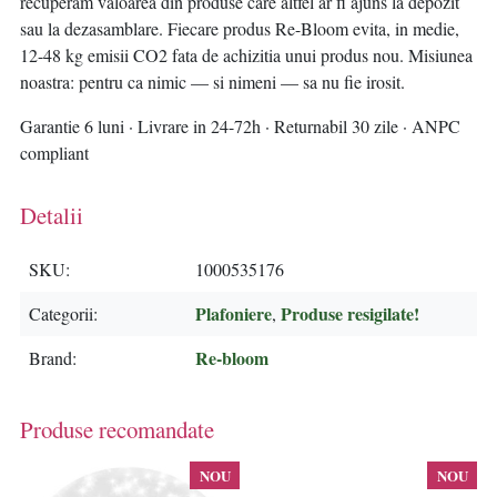
recuperam valoarea din produse care altfel ar fi ajuns la depozit
sau la dezasamblare. Fiecare produs Re-Bloom evita, in medie,
12-48 kg emisii CO2 fata de achizitia unui produs nou. Misiunea
noastra: pentru ca nimic — si nimeni — sa nu fie irosit.
Garantie 6 luni · Livrare in 24-72h · Returnabil 30 zile · ANPC
compliant
Detalii
SKU
1000535176
Plafoniere
Produse resigilate!
Categorii
,
Re-bloom
Brand
Produse recomandate
NOU
NOU