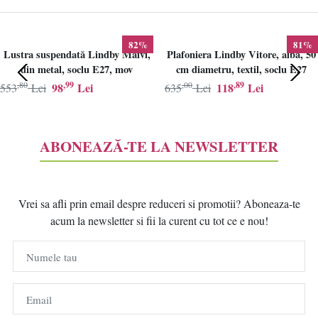
82%
81%
Lustra suspendată Lindby Maivi,
Plafoniera Lindby Vitore, alba, 50
din metal, soclu E27, mov
cm diametru, textil, soclu E27
,80
,99
,00
,89
98
Lei
118
Lei
553
Lei
635
Lei
ABONEAZĂ-TE LA NEWSLETTER
Vrei sa afli prin email despre reduceri si promotii? Aboneaza-te
acum la newsletter si fii la curent cu tot ce e nou!
Numele tau
Email