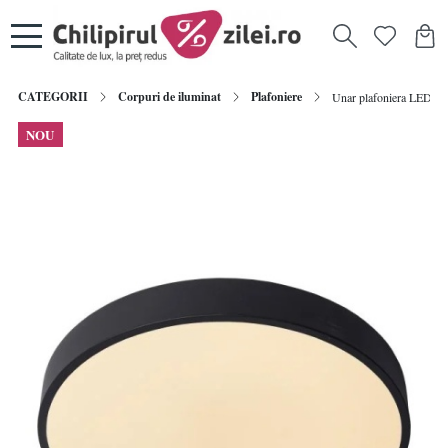
CATEGORII
Corpuri de iluminat
Plafoniere
Unar plafoniera LED 24W,
NOU