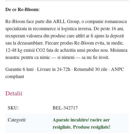
De ce Re-Bloom:
Re-Bloom face parte din ARLL Group, o companie romaneasca
specializata in recommerce si logistica inversa. De peste 16 ani,
recuperam valoarea din produse care altfel ar fi ajuns la depozit
sau la dezasamblare. Fiecare produs Re-Bloom evita, in medie,
12-48 kg emisii CO2 fata de achizitia unui produs nou. Misiunea
noastra: pentru ca nimic — si nimeni — sa nu fie irosit.
Garantie 6 luni · Livrare in 24-72h · Returnabil 30 zile · ANPC
compliant
Detalii
SKU
BEL-342717
Aparate incalzire/ racire aer
Categorii
resigilate
Produse resigilate!
,