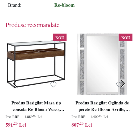
Re-bloom
Brand
Produse recomandate
NOU
NOU
Produs Resigilat Masa tip
Produs Resigilat Oglinda de
consola Re-Bloom Waco,
perete Re-Bloom Avrille,
fier/sticla securizata/PAL,
MDF/sticla acrilica, 60x90x2
,00
,00
Pret RRP:
1.089
Lei
Pret RRP:
1.409
Lei
110x40x80 cm, 30 kg,
cm, dreptunghiulara,
,20
,20
591
Lei
807
Lei
maro/negru - Verificat A
orizontal/vertical, argintiu -
Verificat A