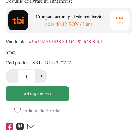
Costurile de livrare nu sunt incluse
Cumpara acum, plateste mai tarziu
Detalii
aici
de la
40,32 RON
/ Luna
Vandut de:
ASAP REVERSE LOGISTICS S.R.L.
Stoc
1
Cod produs - SKU
BEL-342717
−
+
Adauga in cos
Adauga la Favorite