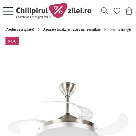
Produse resigilate!
Aparate incalzire/ racire aer resigilate
Produs Resigilat V
NOU