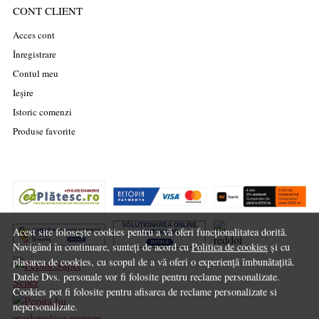
CONT CLIENT
Acces cont
Înregistrare
Contul meu
Ieșire
Istoric comenzi
Produse favorite
Acest site folosește cookies pentru a vă oferi funcționalitatea dorită.
Navigând în continuare, sunteți de acord cu
Politica de cookies
și cu
plasarea de cookies, cu scopul de a vă oferi o experiență îmbunătațită.
Datele Dvs. personale vor fi folosite pentru reclame personalizate.
Cookies pot fi folosite pentru afisarea de reclame personalizate si
nepersonalizate.
marketplace partner