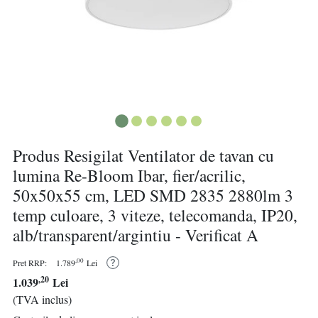
Produs Resigilat Ventilator de tavan cu
lumina Re-Bloom Ibar, fier/acrilic,
50x50x55 cm, LED SMD 2835 2880lm 3
temp culoare, 3 viteze, telecomanda, IP20,
alb/transparent/argintiu - Verificat A
,00
Pret RRP:
1.789
Lei
,20
1.039
Lei
(TVA inclus)