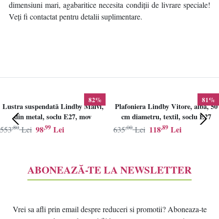
dimensiuni mari, agabaritice necesita condiții de livrare speciale!
Veți fi contactat pentru detalii suplimentare.
82%
81%
Lustra suspendată Lindby Maivi,
Plafoniera Lindby Vitore, alba, 50
din metal, soclu E27, mov
cm diametru, textil, soclu E27
,80
,99
,00
,89
98
Lei
118
Lei
553
Lei
635
Lei
ABONEAZĂ-TE LA NEWSLETTER
Vrei sa afli prin email despre reduceri si promotii? Aboneaza-te