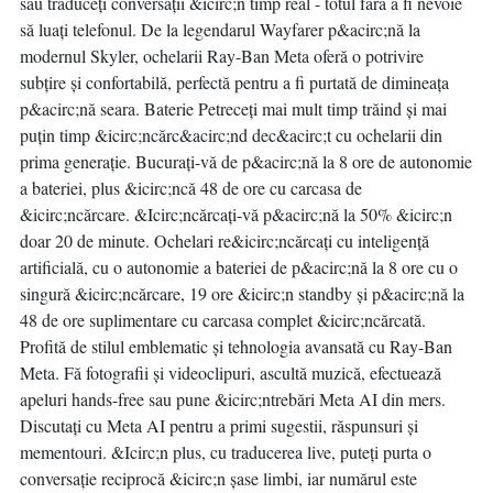
sau traduceți conversații &icirc;n timp real - totul fără a fi nevoie
să luați telefonul. De la legendarul Wayfarer p&acirc;nă la
modernul Skyler, ochelarii Ray-Ban Meta oferă o potrivire
subțire și confortabilă, perfectă pentru a fi purtată de dimineața
p&acirc;nă seara. Baterie Petreceți mai mult timp trăind și mai
puțin timp &icirc;ncărc&acirc;nd dec&acirc;t cu ochelarii din
prima generație. Bucurați-vă de p&acirc;nă la 8 ore de autonomie
a bateriei, plus &icirc;ncă 48 de ore cu carcasa de
&icirc;ncărcare. &Icirc;ncărcați-vă p&acirc;nă la 50% &icirc;n
doar 20 de minute. Ochelari re&icirc;ncărcați cu inteligență
artificială, cu o autonomie a bateriei de p&acirc;nă la 8 ore cu o
singură &icirc;ncărcare, 19 ore &icirc;n standby și p&acirc;nă la
48 de ore suplimentare cu carcasa complet &icirc;ncărcată.
Profită de stilul emblematic și tehnologia avansată cu Ray-Ban
Meta. Fă fotografii și videoclipuri, ascultă muzică, efectuează
apeluri hands-free sau pune &icirc;ntrebări Meta AI din mers.
Discutați cu Meta AI pentru a primi sugestii, răspunsuri și
mementouri. &Icirc;n plus, cu traducerea live, puteți purta o
conversație reciprocă &icirc;n șase limbi, iar numărul este