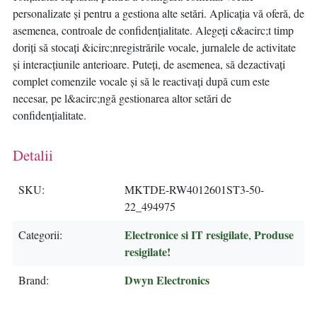
personalizate și pentru a gestiona alte setări. Aplicația vă oferă, de
asemenea, controale de confidențialitate. Alegeți c&acirc;t timp
doriți să stocați &icirc;nregistrările vocale, jurnalele de activitate
și interacțiunile anterioare. Puteți, de asemenea, să dezactivați
complet comenzile vocale și să le reactivați după cum este
necesar, pe l&acirc;ngă gestionarea altor setări de
confidențialitate.
Detalii
SKU
MKTDE-RW4012601ST3-50-
22_494975
Electronice si IT resigilate
Produse
Categorii
,
resigilate!
Dwyn Electronics
Brand