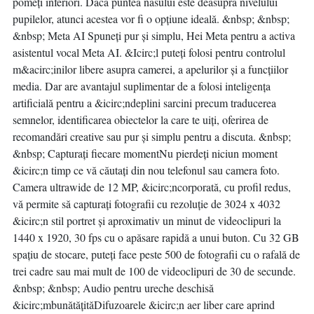
pomeți inferiori. Dacă puntea nasului este deasupra nivelului
pupilelor, atunci acestea vor fi o opțiune ideală. &nbsp; &nbsp;
&nbsp; Meta AI Spuneți pur și simplu, Hei Meta pentru a activa
asistentul vocal Meta AI. &Icirc;l puteți folosi pentru controlul
m&acirc;inilor libere asupra camerei, a apelurilor și a funcțiilor
media. Dar are avantajul suplimentar de a folosi inteligența
artificială pentru a &icirc;ndeplini sarcini precum traducerea
semnelor, identificarea obiectelor la care te uiți, oferirea de
recomandări creative sau pur și simplu pentru a discuta. &nbsp;
&nbsp; Capturați fiecare momentNu pierdeți niciun moment
&icirc;n timp ce vă căutați din nou telefonul sau camera foto.
Camera ultrawide de 12 MP, &icirc;ncorporată, cu profil redus,
vă permite să capturați fotografii cu rezoluție de 3024 x 4032
&icirc;n stil portret și aproximativ un minut de videoclipuri la
1440 x 1920, 30 fps cu o apăsare rapidă a unui buton. Cu 32 GB
spațiu de stocare, puteți face peste 500 de fotografii cu o rafală de
trei cadre sau mai mult de 100 de videoclipuri de 30 de secunde.
&nbsp; &nbsp; Audio pentru ureche deschisă
&icirc;mbunătățităDifuzoarele &icirc;n aer liber care aprind