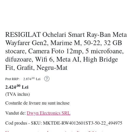
RESIGILAT Ochelari Smart Ray-Ban Meta
Wayfarer Gen2, Marime M, 50-22, 32 GB
stocare, Camera Foto 12mp, 5 microfoane,
difuzoare, Wifi 6, Meta AI, High Bridge
Fit, Grafit, Negru-Mat
,00
Pret RRP:
2.874
Lei
,00
2.424
Lei
(TVA inclus)
Costurile de livrare nu sunt incluse
Vandut de:
Dwyn Electronics SRL
Cod produs - SKU
MKTDE-RW4012601ST3-50-22_494975