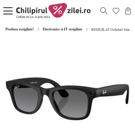
Produse resigilate!
Electronice si IT resigilate
RESIGILAT Ochelari Smart Ray