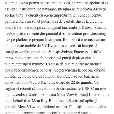
&icirc;n jos vă permit să ascultați muzică, să preluați apeluri și să
ascultați instrucțiuni de navigare, mențin&acirc;ndu-vă &icirc;n
același timp la curent cu &icirc;mprejurimile. Sunt concepute
pentru a oferi un sunet puternic și de calitate direct la urechile
tale, fără a-i deranja pe cei din jurul tău. &nbsp; &nbsp; Stream
livePartajați momente din punctul dvs. de vedere prin streaming
live pe platforme precum Instagram. Rețineți că este necesar un
plan de date mobile de 5 GHz pentru ca această funcție să
funcționeze fără probleme. &nbsp; &nbsp; Putere extinsăCu
aproximativ patru ore de baterie, vă puteți deplasa ziua cu
&icirc;ntreruperi minime. Carcasa de &icirc;ncărcare inclusă
poate re&icirc;ncărca ochelarii de p&acirc;nă la opt ori, oferind
un total de 36 de ore de funcționare. Puteți aduce bateria la
aproximativ 50% cu o &icirc;ncărcare de 22 de minute. Vă
rugăm să rețineți că un cablu de &icirc;ncărcare USB-C nu este
inclus. &nbsp; &nbsp; Aplicația Meta ViewProfitați la maximum
de ochelarii dvs. Meta Ray-Ban descarc&acirc;nd aplicația
gratuită Meta View pe telefonul asociat. Folosiți-l pentru a edita
conținutul capturat, pentru a configura comenzi vocale