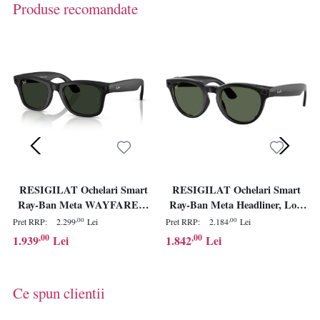
Produse recomandate
RESIGILAT Ochelari Smart
RESIGILAT Ochelari Smart
Ray-Ban Meta WAYFARER,
Ray-Ban Meta Headliner, Low
Marime L, Negru, 32 GB
Bridge Fit, 32 GB stocare,
,00
,00
Pret RRP:
2.299
Lei
Pret RRP:
2.184
Lei
stocare, Camera Foto 12mp, 5
Camera Foto 12mp, 5
,00
,00
1.939
Lei
1.842
Lei
microfoane, difuzoare, Wifi 6,
microfoane, difuzoare, Wifi 6,
Meta AI, Standard, Clear-
Meta AI, Standard, Verde,
Grafit-Green Transitions,
Negru-Lucios
Ce spun clientii
Negru-Mat