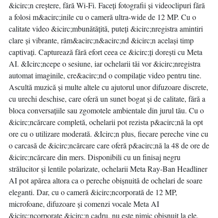
&icirc;n creștere, fără Wi-Fi. Faceți fotografii și videoclipuri fără
a folosi m&acirc;inile cu o cameră ultra-wide de 12 MP. Cu o
calitate video &icirc;mbunătățită, puteți &icirc;nregistra amintiri
clare și vibrante, răm&acirc;n&acirc;nd &icirc;n același timp
captivați. Capturează fără efort ceea ce &icirc;ți dorești cu Meta
AI. &Icirc;ncepe o sesiune, iar ochelarii tăi vor &icirc;nregistra
automat imaginile, cre&acirc;nd o compilație video pentru tine.
Ascultă muzică și multe altele cu ajutorul unor difuzoare discrete,
cu urechi deschise, care oferă un sunet bogat și de calitate, fără a
bloca conversațiile sau zgomotele ambientale din jurul tău. Cu o
&icirc;ncărcare completă, ochelarii pot rezista p&acirc;nă la opt
ore cu o utilizare moderată. &Icirc;n plus, fiecare pereche vine cu
o carcasă de &icirc;ncărcare care oferă p&acirc;nă la 48 de ore de
&icirc;ncărcare din mers. Disponibili cu un finisaj negru
strălucitor și lentile polarizate, ochelarii Meta Ray-Ban Headliner
AI pot apărea altora ca o pereche obișnuită de ochelari de soare
eleganti. Dar, cu o cameră &icirc;ncorporată de 12 MP,
microfoane, difuzoare și comenzi vocale Meta AI
&icirc;ncorporate &icirc;n cadru, nu este nimic obișnuit la ele.