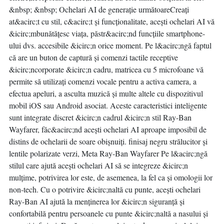
&nbsp; &nbsp; Ochelari AI de generație următoareCreați
at&acirc;t cu stil, c&acirc;t și funcționalitate, acești ochelari AI vă
&icirc;mbunătățesc viața, păstr&acirc;nd funcțiile smartphone-
ului dvs. accesibile &icirc;n orice moment. Pe l&acirc;ngă faptul
că are un buton de captură și comenzi tactile receptive
&icirc;ncorporate &icirc;n cadru, matricea cu 5 microfoane vă
permite să utilizați comenzi vocale pentru a activa camera, a
efectua apeluri, a asculta muzică și multe altele cu dispozitivul
mobil iOS sau Android asociat. Aceste caracteristici inteligente
sunt integrate discret &icirc;n cadrul &icirc;n stil Ray-Ban
Wayfarer, făc&acirc;nd acești ochelari AI aproape imposibil de
distins de ochelarii de soare obișnuiți. finisaj negru strălucitor și
lentile polarizate verzi, Meta Ray-Ban Wayfarer Pe l&acirc;ngă
stilul care ajută acești ochelari AI să se integreze &icirc;n
mulțime, potrivirea lor este, de asemenea, la fel ca și omologii lor
non-tech. Cu o potrivire &icirc;naltă cu punte, acești ochelari
Ray-Ban AI ajută la menținerea lor &icirc;n siguranță și
confortabilă pentru persoanele cu punte &icirc;naltă a nasului și