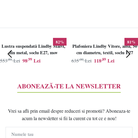
82%
81%
Lustra suspendată Lindby Maivi,
Plafoniera Lindby Vitore, alba, 50
din metal, soclu E27, mov
cm diametru, textil, soclu E27
,80
,99
,00
,89
98
Lei
118
Lei
553
Lei
635
Lei
ABONEAZĂ-TE LA NEWSLETTER
Vrei sa afli prin email despre reduceri si promotii? Aboneaza-te
acum la newsletter si fii la curent cu tot ce e nou!
Numele tau