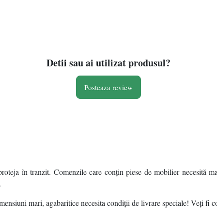
cd/m2 (TYP), Contrast:
timp de noapte), filtrarea
1200:1, Unghi vizualizare:
alarmelor false dupa corpul
178Â°(H)/178Â°(V), Culori:
uman si masini, senzor:
1.07B, Timp raspuns: 1ms,
1/1.8" Progressive Scan
Refresh rate: 165Hz, HDR
CMOS, rezolutie:1920 ×
Ready, Flicker
1080@2
Detii sau ai utilizat produsul?
Posteaza review
roteja în tranzit. Comenzile care conțin piese de mobilier necesită ma
.
ensiuni mari, agabaritice necesita condiții de livrare speciale! Veți fi c