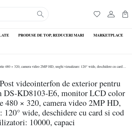
LATE
PRODUSE DE TOP, REDUCERI MARI
MARKETPLACE
Produs Resigilat Post videointerfon de exterior pentru blocuri Hikvision DS-KD8103-E6, monitor LCD color 3.5-inch, rezolutie 480 × 320, camera video 2MP HD, unghi vizualizare: 120° wide, deschidere cu card si cod pin, capacitate utilizatori: 10000, capaci
Post videointerfon de exterior pentru
on DS-KD8103-E6, monitor LCD color
tie 480 × 320, camera video 2MP HD,
: 120° wide, deschidere cu card si cod
ilizatori: 10000, capaci