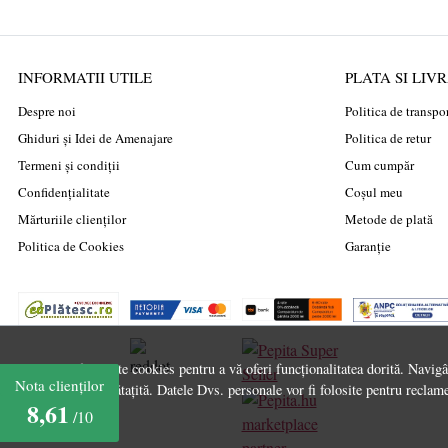
INFORMATII UTILE
PLATA SI LIV
Despre noi
Politica de transpo
Ghiduri și Idei de Amenajare
Politica de retur
Termeni și condiții
Cum cumpăr
Confidențialitate
Coșul meu
Mărturiile clienților
Metode de plată
Politica de Cookies
Garanție
Acest site folosește cookies pentru a vă oferi funcționalitatea dorită. Navig
Nota clienților
experiență îmbunătațită. Datele Dvs. personale vor fi folosite pentru reclame
8,61
/10
marketplace
partner