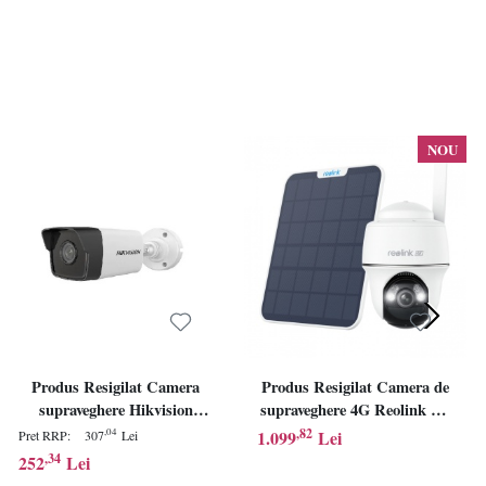
NOU
Produs Resigilat Camera
Produs Resigilat Camera de
supraveghere Hikvision
supraveghere 4G Reolink Go
BULLET DS-2CD1T43G0-
PT Ultra; GO SERIES G440
,82
1.099
Lei
,04
Pret RRP:
307
Lei
IUF(4mm)(C) 4MP 4MM
WITH SOLAR PANEL 2
,34
252
Lei
120 WDR , Image
Senzor: 1/2.7"CMOS