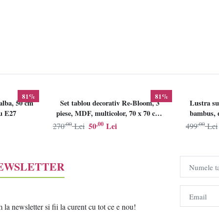
81%
81%
alba, 50 cm
Set tablou decorativ Re-Bloom, 3
Lustra su
lu E27
piese, MDF, multicolor, 70 x 70 cm,
bambus, d
Resigilat, Grad B
,00
,00
,00
50
Lei
270
Lei
499
Lei
NEWSLETTER
Numele t
Email
a newsletter si fii la curent cu tot ce e nou!