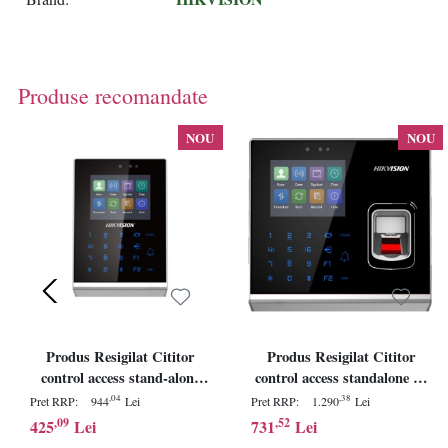
Produse recomandate
NOU
NOU
Produs Resigilat Cititor
Produs Resigilat Cititor
control access stand-alone
control access standalone cu
Hikvision Pro Series DS-
cititor de amprenta
,04
,38
Pret RRP:
944
Lei
Pret RRP:
1.290
Lei
K1T105AM, capacitate
Hikvision Pro Series DS-
,09
,52
425
Lei
731
Lei
carduri Mifare: 100000,
K1T201AMF, capacitate