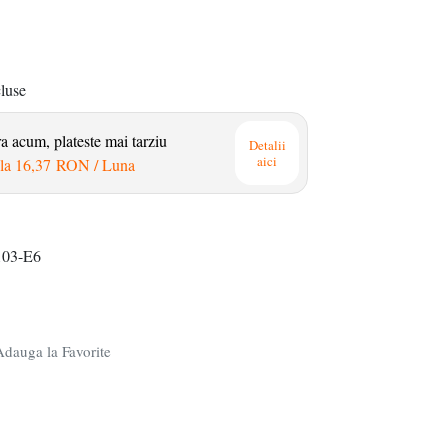
cluse
 acum, plateste mai tarziu
Detalii
aici
la
16,37 RON
/ Luna
03-E6
dauga la Favorite