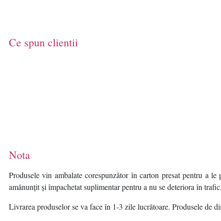
capacitate evenimente:
amprente: 5000, capacitate
300000, distanta citire card:
carduri Mifare: 100000,
0 la 5 cm, suporta RS-485
capacitate evenimente:
and Wiegand (26/34), ecran
300000
Ce spun clientii
LCD 2.8 inch
Nota
Produsele vin ambalate corespunzător în carton presat pentru a le p
amănunțit și împachetat suplimentar pentru a nu se deteriora în trafic
Livrarea produselor se va face în 1-3 zile lucrătoare. Produsele de dim