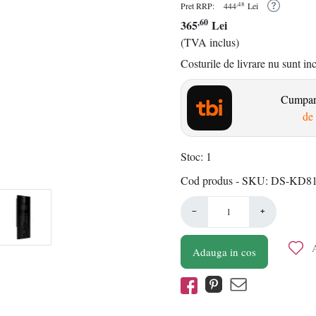
,48
Pret RRP:
444
Lei
,60
365
Lei
(TVA inclus)
Costurile de livrare nu sunt in
Cumpara
de 
Stoc
1
Cod produs - SKU
DS-KD81
−
+
A
Adauga in cos