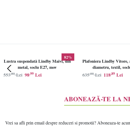
82%
Lustra suspendată Lindby Maivi, din
Plafoniera Lindby Vitore, 
metal, soclu E27, mov
diametru, textil, soc
,80
,99
,00
,89
98
Lei
118
Lei
553
Lei
635
Lei
ABONEAZĂ-TE LA 
Vrei sa afli prin email despre reduceri si promotii? Aboneaza-te acum l