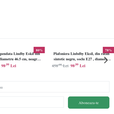
80%
78%
pendata Lindby Eskil din
Plafoniera Linbdby Eksil, din ratan
iametru 46.5 cm, neagra,
sintetic negru, soclu E27 , diametru
E27
46.5cm, LINDBY
,99
,00
,99
98
Lei
98
Lei
458
Lei
au
Aboneaza-te