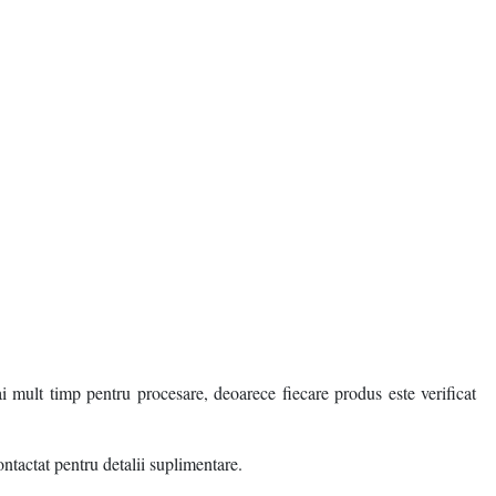
Enhancement BLC, 3D
Rezolutie video: 8 Megapixeli
DNR, IR 50M, Ethernet
(3840 x 2160 pixeli)
Interface 1 RJ45 10 M/100
Cadre/secunda: 15 FPS
M self-adaptive Ethernet
Lentila fixa: 4mm Unghi de
port On-Board Storage -UF:
vizualizare: orizontal:
Built-in memory card slot,
90Â°vertical:
suppo
i mult timp pentru procesare, deoarece fiecare produs este verificat
ontactat pentru detalii suplimentare.