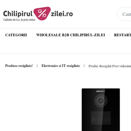
CATEGORII
WHOLESALE B2B CHILIPIRUL-ZILEI
RESTART
Produse resigilate!
Electronice si IT resigilate