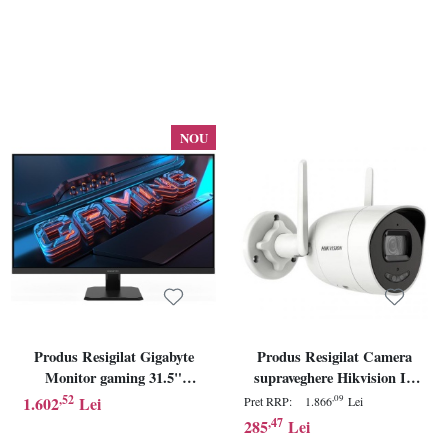
NOU
Produs Resigilat Gigabyte
Produs Resigilat Camera
Monitor gaming 31.5"
supraveghere Hikvision IP
GS32Q, Non-glare,
Bullet DS-2CV2027G0-
,52
1.602
Lei
,09
Pret RRP:
1.866
Lei
Rezolutie: 2560 x 1440
LDW(2.8mm),ColorVu -
,47
285
Lei
(QHD), Luminozitate: 300
imagini color 24/7 (color si pe