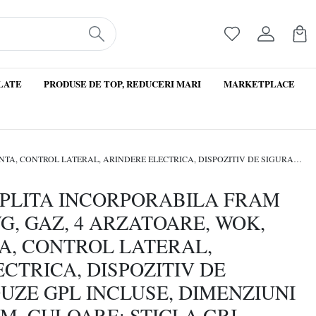
LATE
PRODUSE DE TOP, REDUCERI MARI
MARKETPLACE
Produs Resigilat PLITA INCORPORABILA FRAM FBH-V4IWF-GVG, GAZ, 4 ARZATOARE, WOK, GRATAR FONTA, CONTROL LATERAL, ARINDERE ELECTRICA, DISPOZITIV DE SIGURANTA, DUZE GPL INCLUSE, DIMENZIUNI (LXA): 59X52 CM, CULOARE: STICLA GRI VICTORIA
lat PLITA INCORPORABILA FRAM
G, GAZ, 4 ARZATOARE, WOK,
A, CONTROL LATERAL,
CTRICA, DISPOZITIV DE
UZE GPL INCLUSE, DIMENZIUNI
CM, CULOARE: STICLA GRI