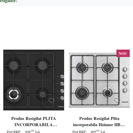
sigilate!
NOU
Produs Resigilat PLITA
Produs Resigilat Plita
INCORPORABILA
incorporabila Heinner HBH-
HEINNER HBH-S4IWF-
V4IEIX, Gaz, 4 arzatoare,
,00
,00
Pret RRP:
948
Lei
Pret RRP:
469
Lei