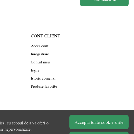
CONT CLIENT
Acces cont
Înregistrare
Contul meu
Ieșire
Istoric comenzi
Produse favorite
Accepta toate cookie-urile
es, cu scopul de a vă oferi o
© Chilipirul Zilei 2026
 si nepersonalizate.