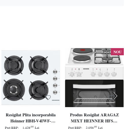
NOU
Resigilat Plita incorporabila
Produs Resigilat ARAGAZ
Heinner HBH-V4IWF-
MIXT HEINNER HFSC-
GWH, Gaz, 4 Arzatoare,
S56E2HSWH, 50X60CM, 2
,00
,00
Pret RRP:
1.428
Lei
Pret RRP:
2.056
Lei