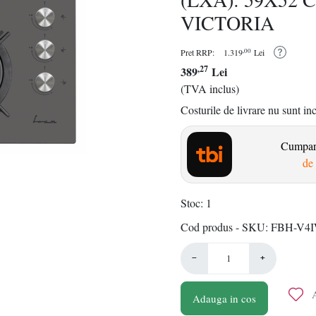
VICTORIA
,00
Pret RRP:
1.319
Lei
,27
389
Lei
(TVA inclus)
Costurile de livrare nu sunt in
Cumpara
de 
Stoc
1
Cod produs - SKU
FBH-V4
−
+
A
Adauga in cos