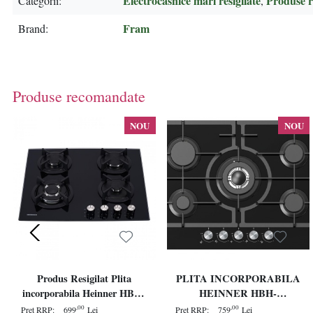
Electrocasnice mari resigilate
Produse re
Categorii
,
Fram
Brand
Produse recomandate
NOU
NOU
Produs Resigilat Plita
PLITA INCORPORABILA
incorporabila Heinner HBH-
HEINNER HBH-
S584WI-GBK, Gaz, 4
M705IWFGBK, GAZ, 5
,00
,00
Pret RRP:
699
Lei
Pret RRP:
759
Lei