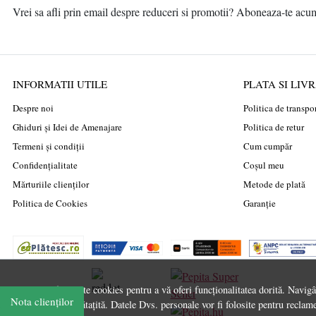
Vrei sa afli prin email despre reduceri si promotii? Aboneaza-te acum l
INFORMATII UTILE
PLATA SI LIV
Despre noi
Politica de transpo
Ghiduri și Idei de Amenajare
Politica de retur
Termeni și condiții
Cum cumpăr
Confidențialitate
Coșul meu
Mărturiile clienților
Metode de plată
Politica de Cookies
Garanție
Acest site folosește cookies pentru a vă oferi funcționalitatea dorită. Navig
Nota clienților
experiență îmbunătațită. Datele Dvs. personale vor fi folosite pentru reclame