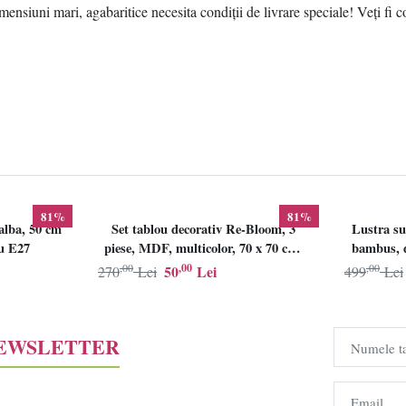
ensiuni mari, agabaritice necesita condiții de livrare speciale! Veți fi c
81%
81%
alba, 50 cm
Set tablou decorativ Re-Bloom, 3
Lustra su
lu E27
piese, MDF, multicolor, 70 x 70 cm,
bambus, d
Resigilat, Grad B
,00
,00
,00
50
Lei
270
Lei
499
Lei
NEWSLETTER
Numele t
Email