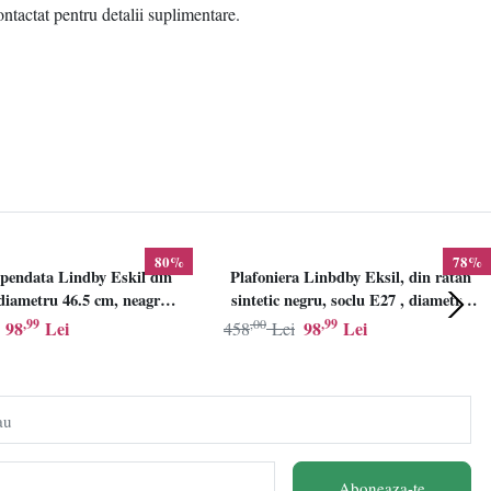
ontactat pentru detalii suplimentare.
80%
78%
pendata Lindby Eskil din
Plafoniera Linbdby Eksil, din ratan
iametru 46.5 cm, neagra,
sintetic negru, soclu E27 , diametru
E27
46.5cm, LINDBY
,99
,00
,99
98
Lei
98
Lei
458
Lei
au
Aboneaza-te