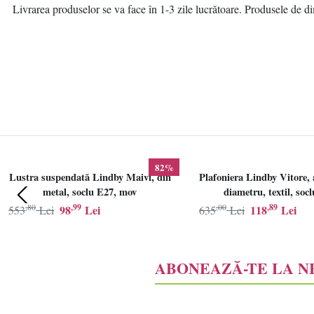
Livrarea produselor se va face în 1-3 zile lucrătoare. Produsele de dim
82%
Lustra suspendată Lindby Maivi, din
Plafoniera Lindby Vitore, 
metal, soclu E27, mov
diametru, textil, soc
,80
,99
,00
,89
98
Lei
118
Lei
553
Lei
635
Lei
ABONEAZĂ-TE LA 