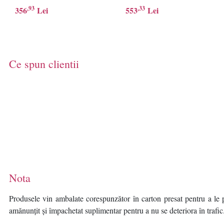
arzatoare, Wok, Gratar
ARZATOARE, WOK,
,93
,33
356
Lei
553
Lei
fonta, Control frontal,
GRATAR FONTA,
Arindere electrica, Dispozitiv
CONTROL FRONTAL,
de siguranta, Duze GPL
ARINDERE ELECTRICA,
incluse, Dimenziuni (LxA):
DISPOZITIV DE
59x52 cm, Culoare: Sticla
SIGURANTA, DUZE GPL
Ce spun clientii
Neagra
Produs Resigilat INCLUSE,
DIMENZIUNI (LXA):
75X51 CM, CULOARE:
STICLA NEAGRA
Nota
Produsele vin ambalate corespunzător în carton presat pentru a le p
amănunțit și împachetat suplimentar pentru a nu se deteriora în trafic