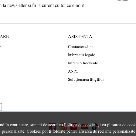
a newsletter si fii la curent cu tot ce e nou!
RARE
ASISTENTA
rt
Contactează-ne
Informatii legale
Întrebări frecvente
ANPC
Soluționarea litigiilor
ând în continuare, sunteți de acord cu
Politica de cookies
și cu plasarea de cooki
 personalizate. Cookies pot fi folosite pentru afisarea de reclame personalizate