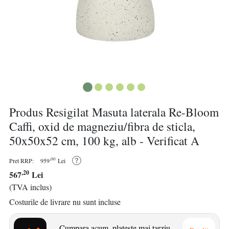
Produs Resigilat Masuta laterala Re-Bloom
Caffi, oxid de magneziu/fibra de sticla,
50x50x52 cm, 100 kg, alb - Verificat A
,00
Pret RRP:
959
Lei
,20
567
Lei
(TVA inclus)
Costurile de livrare nu sunt incluse
Cumpara acum, plateste mai tarziu