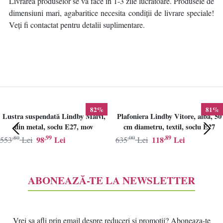
Livrarea produselor se va face în 1-3 zile lucrătoare. Produsele de
dimensiuni mari, agabaritice necesita condiții de livrare speciale!
Veți fi contactat pentru detalii suplimentare.
82%
81%
Lustra suspendată Lindby Maivi,
Plafoniera Lindby Vitore, alba, 50
din metal, soclu E27, mov
cm diametru, textil, soclu E27
,80
,99
,00
,89
98
Lei
118
Lei
553
Lei
635
Lei
ABONEAZĂ-TE LA NEWSLETTER
Vrei sa afli prin email despre reduceri si promotii? Aboneaza-te