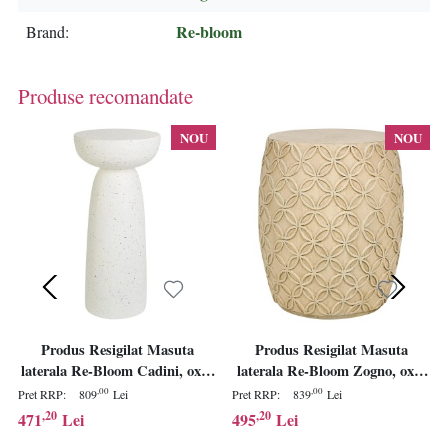
Re-bloom
Brand
Produse recomandate
NOU
NOU
Produs Resigilat Masuta
Produs Resigilat Masuta
laterala Re-Bloom Cadini, oxid
laterala Re-Bloom Zogno, oxid
de magneziu/fibra de sticla,
de magneziu/fibra de sticla,
,00
,00
Pret RRP:
809
Lei
Pret RRP:
839
Lei
33x33x71 cm, 100 kg, pictata,
33x33x47 cm, 100 kg, bej
,20
,20
471
Lei
495
Lei
alb - Verificat A
deschis - Verificat A