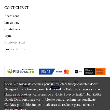
CONT CLIENT
Acces cont
Înregistrare
Contul meu
Ieșire
Istoric comenzi
Produse favorite
Acest site folosește cookies pentru a vă oferi funcționalitatea dorită.
Navigând în continuare, sunteți de acord cu
Politica de cookies
și cu
plasarea de cookies, cu scopul de a vă oferi o experiență îmbunătațită.
Datele Dvs. personale vor fi folosite pentru reclame personalizate.
Cookies pot fi folosite pentru afisarea de reclame personalizate si
nepersonalizate.