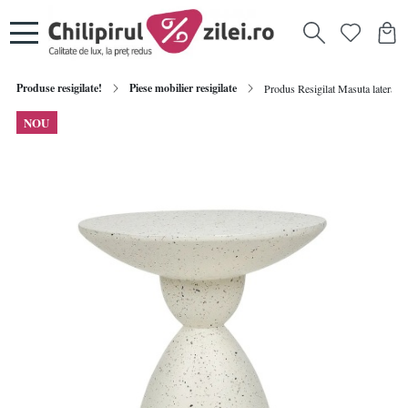
Produse resigilate!
Piese mobilier resigilate
Produs Resigilat Masuta laterala 
NOU