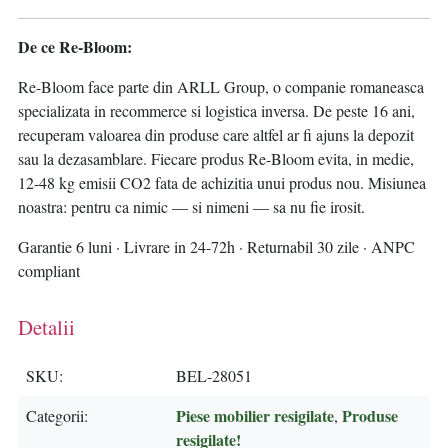
De ce Re-Bloom:
Re-Bloom face parte din ARLL Group, o companie romaneasca
specializata in recommerce si logistica inversa. De peste 16 ani,
recuperam valoarea din produse care altfel ar fi ajuns la depozit
sau la dezasamblare. Fiecare produs Re-Bloom evita, in medie,
12-48 kg emisii CO2 fata de achizitia unui produs nou. Misiunea
noastra: pentru ca nimic — si nimeni — sa nu fie irosit.
Garantie 6 luni · Livrare in 24-72h · Returnabil 30 zile · ANPC
compliant
Detalii
SKU
BEL-28051
Piese mobilier resigilate
Produse
Categorii
,
resigilate!