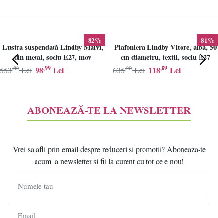
82%
81%
Lustra suspendată Lindby Maivi,
Plafoniera Lindby Vitore, alba, 50
din metal, soclu E27, mov
cm diametru, textil, soclu E27
,80
,99
,00
,89
98
Lei
118
Lei
553
Lei
635
Lei
ABONEAZĂ-TE LA NEWSLETTER
Vrei sa afli prin email despre reduceri si promotii? Aboneaza-te
acum la newsletter si fii la curent cu tot ce e nou!
Numele tau
Email