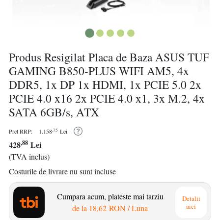
Produs Resigilat Placa de Baza ASUS TUF
GAMING B850-PLUS WIFI AM5, 4x
DDR5, 1x DP 1x HDMI, 1x PCIE 5.0 2x
PCIE 4.0 x16 2x PCIE 4.0 x1, 3x M.2, 4x
SATA 6GB/s, ATX
,75
Pret RRP:
1.158
Lei
,88
428
Lei
(TVA inclus)
Costurile de livrare nu sunt incluse
Cumpara acum, plateste mai tarziu
Detalii
aici
de la
18,62 RON
/ Luna