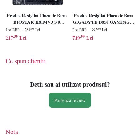
Produs Resigilat Placa de Baza
Produs Resigilat Placa de Baza
BIOSTAR H81MV3 3.0
GIGABYTE B850 GAMING X
LGA1150, 2x DDR3, 1x PCIE
WIFI6E AM5
,90
,36
Pret RRP:
284
Lei
Pret RRP:
992
Lei
2.0 x1 1x PCIE 2.0 x16, 1x
,39
,99
217
Lei
719
Lei
VGA 1x HDMI, 2x SATA II
3GB/s 2x SATA III 6GB/s,
mATX
Ce spun clientii
Detii sau ai utilizat produsul?
Posteaza review
Nota