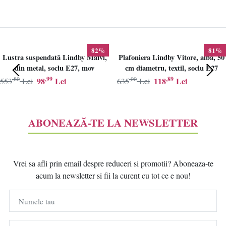
82%
81%
Lustra suspendată Lindby Maivi,
Plafoniera Lindby Vitore, alba, 50
din metal, soclu E27, mov
cm diametru, textil, soclu E27
,80
,99
,00
,89
98
Lei
118
Lei
553
Lei
635
Lei
ABONEAZĂ-TE LA NEWSLETTER
Vrei sa afli prin email despre reduceri si promotii? Aboneaza-te
acum la newsletter si fii la curent cu tot ce e nou!
Numele tau