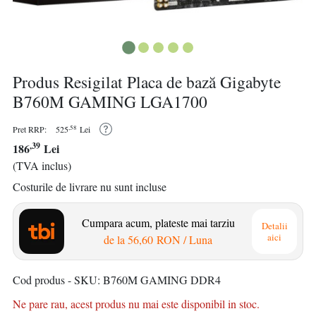
Produs Resigilat Placa de bază Gigabyte
B760M GAMING LGA1700
,58
Pret RRP:
525
Lei
,39
186
Lei
(TVA inclus)
Costurile de livrare nu sunt incluse
Cumpara acum, plateste mai tarziu
Detalii
aici
de la
56,60 RON
/ Luna
Cod produs - SKU
B760M GAMING DDR4
Ne pare rau, acest produs nu mai este disponibil in stoc.