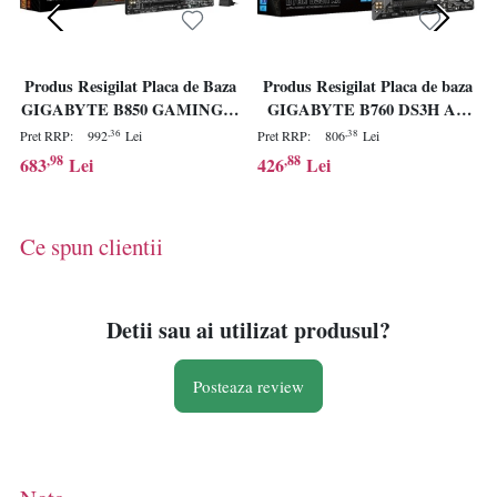
Produs Resigilat Placa de Baza
Produs Resigilat Placa de baza
GIGABYTE B850 GAMING X
GIGABYTE B760 DS3H AX
WIFI6E AM5
LGA1700
,36
,38
Pret RRP:
992
Lei
Pret RRP:
806
Lei
,98
,88
683
Lei
426
Lei
Ce spun clientii
Detii sau ai utilizat produsul?
Posteaza review