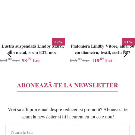
82%
81%
Lustra suspendată Lindby Maivi,
Plafoniera Lindby Vitore, alba, 50
din metal, soclu E27, mov
cm diametru, textil, soclu E27
,80
,99
,00
,89
98
Lei
118
Lei
553
Lei
635
Lei
ABONEAZĂ-TE LA NEWSLETTER
Vrei sa afli prin email despre reduceri si promotii? Aboneaza-te
acum la newsletter si fii la curent cu tot ce e nou!
Numele tau