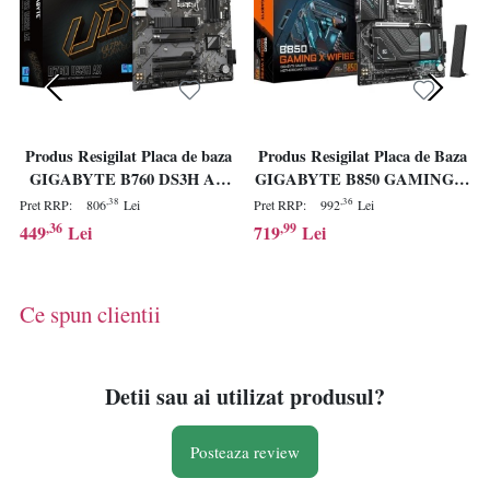
Produs Resigilat Placa de baza
Produs Resigilat Placa de Baza
GIGABYTE B760 DS3H AX
GIGABYTE B850 GAMING X
LGA1700
WIFI6E AM5
,38
,36
Pret RRP:
806
Lei
Pret RRP:
992
Lei
,36
,99
449
Lei
719
Lei
Ce spun clientii
Detii sau ai utilizat produsul?
Posteaza review