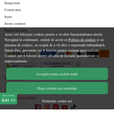
Înregistrare
Contul meu
Ieșire
Istoric comenzi
Produse favorite
Acest site folosește cookies pentru a vă oferi funcționalitatea dorită.
Navigând în continuare, sunteți de acord cu
Politica de cookies
și cu
plasarea de cookies, cu scopul de a vă oferi o experiență îmbunătațită.
Datele Dvs. personale vor fi folosite pentru reclame personalizate.
Cookies pot fi folosite pentru afisarea de reclame personalizate si
nepersonalizate.
Accepta toate cookie-urile
Doar cookie-uri esentiale
Nota clienților
marketplace partner
8,61
/10
Preferinte cookie-uri