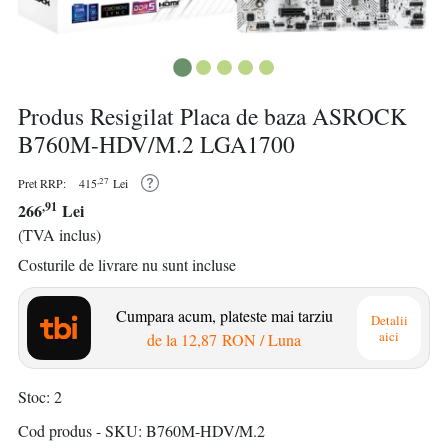
Produs Resigilat Placa de baza ASROCK
B760M-HDV/M.2 LGA1700
,27
Pret RRP:
415
Lei
,91
266
Lei
(TVA inclus)
Costurile de livrare nu sunt incluse
Cumpara acum, plateste mai tarziu
Detalii
aici
de la
12,87 RON
/ Luna
Stoc
2
Cod produs - SKU
B760M-HDV/M.2