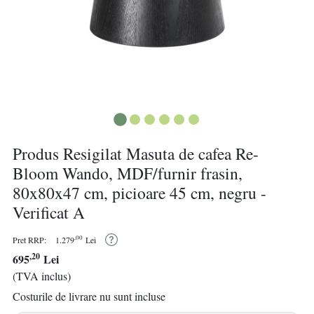
Produs Resigilat Masuta de cafea Re-
Bloom Wando, MDF/furnir frasin,
80x80x47 cm, picioare 45 cm, negru -
Verificat A
,00
Pret RRP:
1.279
Lei
,20
695
Lei
(TVA inclus)
Costurile de livrare nu sunt incluse