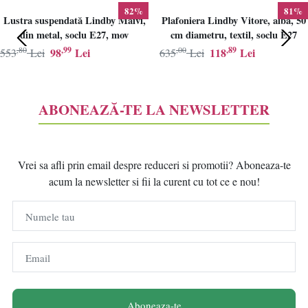
82%
81%
Lustra suspendată Lindby Maivi,
Plafoniera Lindby Vitore, alba, 50
din metal, soclu E27, mov
cm diametru, textil, soclu E27
,80
,99
,00
,89
98
Lei
118
Lei
553
Lei
635
Lei
ABONEAZĂ-TE LA NEWSLETTER
Vrei sa afli prin email despre reduceri si promotii? Aboneaza-te
acum la newsletter si fii la curent cu tot ce e nou!
Numele tau
Email
Aboneaza-te