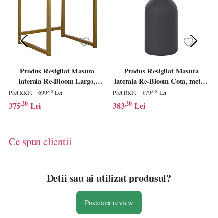
Produs Resigilat Masuta
Produs Resigilat Masuta
laterala Re-Bloom Largo,
laterala Re-Bloom Cota, metal,
MDF/fier, 40x40x57 cm,
36x36x56 cm, 10 kg, negru -
,00
,00
Pret RRP:
699
Lei
Pret RRP:
679
Lei
negru/auriu - Verificat A
Verificat A
,20
,20
375
Lei
383
Lei
Ce spun clientii
Detii sau ai utilizat produsul?
Posteaza review