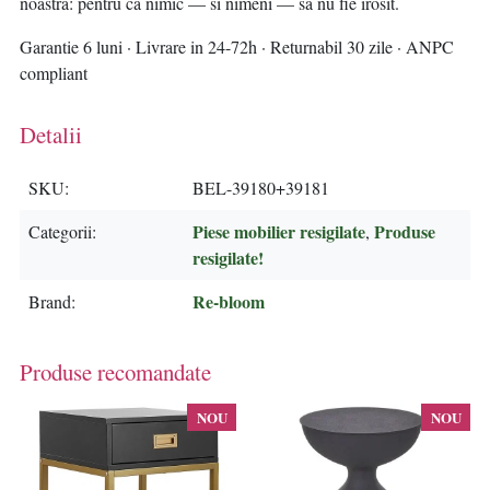
noastra: pentru ca nimic — si nimeni — sa nu fie irosit.
Garantie 6 luni · Livrare in 24-72h · Returnabil 30 zile · ANPC
compliant
Detalii
SKU
BEL-39180+39181
Piese mobilier resigilate
Produse
Categorii
,
resigilate!
Re-bloom
Brand
Produse recomandate
NOU
NOU