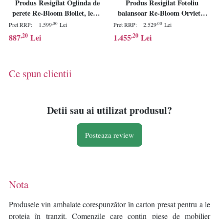
Produs Resigilat Oglinda de
Produs Resigilat Fotoliu
perete Re-Bloom Biollet, lemn
balansoar Re-Bloom Orvieto,
Paulownia/sticla, 80x180x3 cm,
ratan/bumbac viscoza,
,00
,00
Pret RRP:
1.599
Lei
Pret RRP:
2.529
Lei
forma neregulata, vertical,
110x108x72 cm, perna inclusa,
,20
,20
887
Lei
1.455
Lei
natur - Verificat A
100 kg, bej/natur - Verificat A
Ce spun clientii
Detii sau ai utilizat produsul?
Posteaza review
Nota
Produsele vin ambalate corespunzător în carton presat pentru a le
proteja în tranzit. Comenzile care conțin piese de mobilier