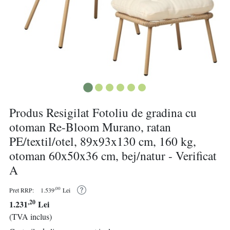
Produs Resigilat Fotoliu de gradina cu
otoman Re-Bloom Murano, ratan
PE/textil/otel, 89x93x130 cm, 160 kg,
otoman 60x50x36 cm, bej/natur - Verificat
A
,00
Pret RRP:
1.539
Lei
,20
1.231
Lei
(TVA inclus)