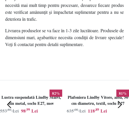
necesită mai mult timp pentru procesare, deoarece fiecare produs
este verificat amănunțit și împachetat suplimentar pentru a nu se
deteriora în trafic.
Livrarea produselor se va face în 1-3 zile lucrătoare. Produsele de
dimensiuni mari, agabaritice necesita condiții de livrare speciale!
Veți fi contactat pentru detalii suplimentare.
82%
81%
Lustra suspendată Lindby Maivi,
Plafoniera Lindby Vitore, alba, 50
din metal, soclu E27, mov
cm diametru, textil, soclu E27
,80
,99
,00
,89
98
Lei
118
Lei
553
Lei
635
Lei