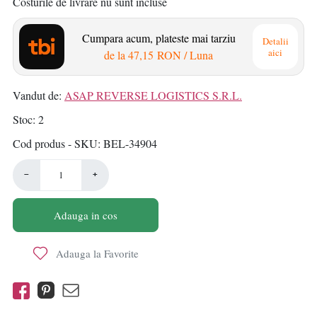
Costurile de livrare nu sunt incluse
Cumpara acum, plateste mai tarziu
Detalii
aici
de la
47,15 RON
/ Luna
Vandut de:
ASAP REVERSE LOGISTICS S.R.L.
Stoc
2
Cod produs - SKU
BEL-34904
−
+
Adauga in cos
Adauga la Favorite