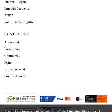
Informatii legale
Întrebări frecvente
ANPC
Soluționarea litigiilor
CONT CLIENT
Acces cont
Înregistrare
Contul meu
Ieșire
Istoric comenzi
Produse favorite
Acest site folosește cookies pentru a vă oferi funcționalitatea dorită.