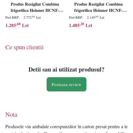
Produs Resigilat Combina
Produs Resigilat Combina
frigorifica Heinner HCNF-
frigorifica Heinner HCNF-
HM326INVE++, No Frost,
V291SF+, No Produs Resigilat
,00
,00
Pret RRP:
2.772
Lei
Pret RRP:
2.149
Lei
compresor Inverter, capacitate
Frost Multicooling, clasa
,60
,20
1.285
Lei
1.485
Lei
totala: 326 L, capacitate
energetica F, capacitate totala:
frigider: 243 L, capacitate
294 L, capacitate frigider: 207
congelator: 83 L, clasa
L, capacitate congelator: 87 L,
Ce spun clientii
energetica E, control electronic
control electronic cu display in
cu indicatoare LED
interior
Detii sau ai utilizat produsul?
Posteaza review
Nota
Produsele vin ambalate corespunzător în carton presat pentru a le