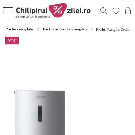
Produse resigilate!
Electrocasnice mari resigilate
Produs Resigilat Combina f
NOU