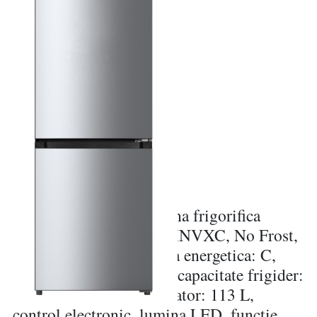
Produs Resigilat Combina frigorifica
Heinner HCNF-HM377INVXC, No Frost,
compresor Inverter, clasa energetica: C,
capacitate totala: 377 L, capacitate frigider:
264 L, capacitate congelator: 113 L,
control electronic, lumina LED, functie