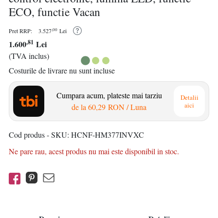
ECO, functie Vacan
,00
Pret RRP:
3.527
Lei
,81
1.600
Lei
(TVA inclus)
Costurile de livrare nu sunt incluse
Cumpara acum, plateste mai tarziu
Detalii
aici
de la
60,29 RON
/ Luna
Cod produs - SKU
HCNF-HM377INVXC
Ne pare rau, acest produs nu mai este disponibil in stoc.