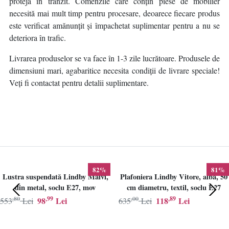
proteja în tranzit. Comenzile care conțin piese de mobilier
necesită mai mult timp pentru procesare, deoarece fiecare produs
este verificat amănunțit și împachetat suplimentar pentru a nu se
deteriora în trafic.
Livrarea produselor se va face în 1-3 zile lucrătoare. Produsele de
dimensiuni mari, agabaritice necesita condiții de livrare speciale!
Veți fi contactat pentru detalii suplimentare.
82%
81%
Lustra suspendată Lindby Maivi,
Plafoniera Lindby Vitore, alba, 50
din metal, soclu E27, mov
cm diametru, textil, soclu E27
,80
,99
,00
,89
98
Lei
118
Lei
553
Lei
635
Lei