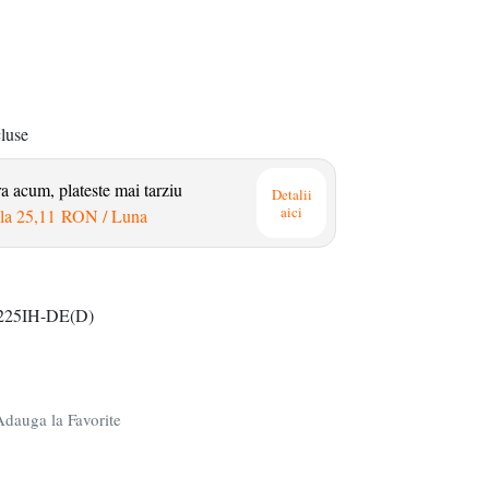
cluse
 acum, plateste mai tarziu
Detalii
aici
la
25,11 RON
/ Luna
25IH-DE(D)
dauga la Favorite