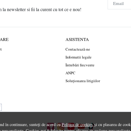
Email
a newsletter si fii la curent cu tot ce e nou!
RARE
ASISTENTA
rt
Contactează-ne
Informatii legale
Întrebări frecvente
ANPC
Soluționarea litigiilor
ând în continuare, sunteți de acord cu
Politica de cookies
și cu plasarea de cooki
 personalizate. Cookies pot fi folosite pentru afisarea de reclame personalizate