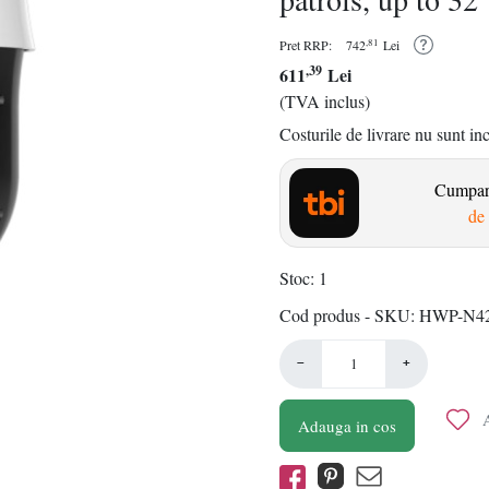
,81
Pret RRP:
742
Lei
,39
611
Lei
(TVA inclus)
Costurile de livrare nu sunt in
Cumpara
de 
Stoc
1
Cod produs - SKU
HWP-N42
−
+
A
Adauga in cos