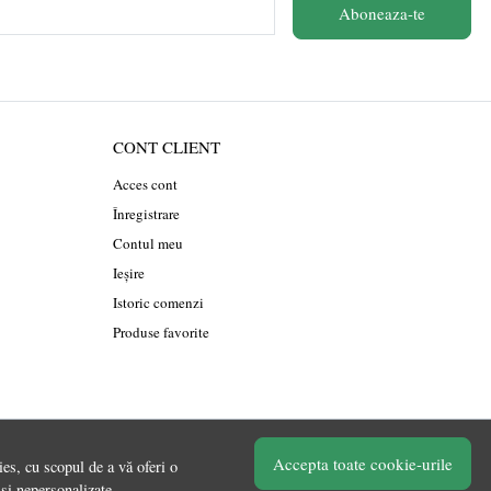
Aboneaza-te
CONT CLIENT
Acces cont
Înregistrare
Contul meu
Ieșire
Istoric comenzi
Produse favorite
Accepta toate cookie-urile
es, cu scopul de a vă oferi o
© Chilipirul Zilei 2026
 si nepersonalizate.