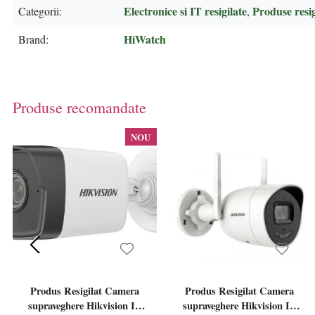
Electronice si IT resigilate
Produse resig
Categorii
,
HiWatch
Brand
Produse recomandate
NOU
Produs Resigilat Camera
Produs Resigilat Camera
supraveghere Hikvision IP
supraveghere Hikvision IP