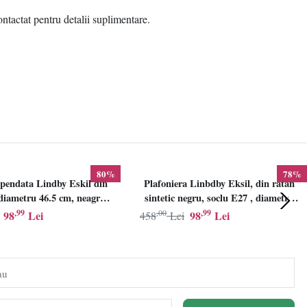
ontactat pentru detalii suplimentare.
80%
78%
pendata Lindby Eskil din
Plafoniera Linbdby Eksil, din ratan
iametru 46.5 cm, neagra,
sintetic negru, soclu E27 , diametru
E27
46.5cm, LINDBY
,99
,00
,99
98
Lei
98
Lei
458
Lei
au