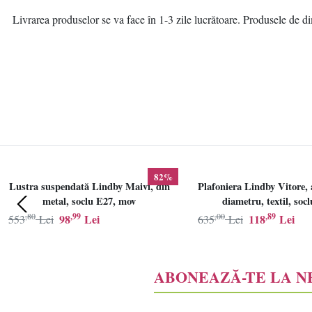
Livrarea produselor se va face în 1-3 zile lucrătoare. Produsele de dim
82%
Lustra suspendată Lindby Maivi, din
Plafoniera Lindby Vitore, 
metal, soclu E27, mov
diametru, textil, soc
,80
,99
,00
,89
98
Lei
118
Lei
553
Lei
635
Lei
ABONEAZĂ-TE LA 