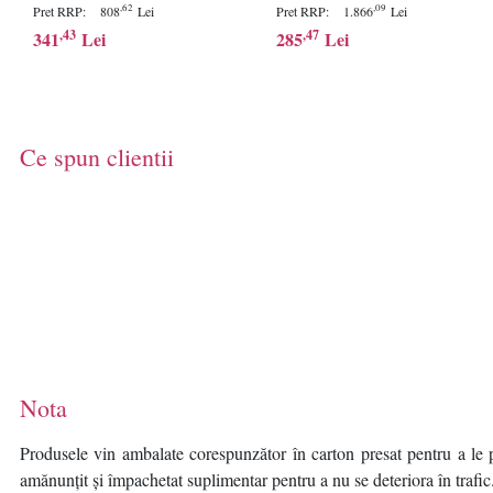
Bullet DS-2CD1043G2-I
Bullet DS-2CV2027G0-
,62
,09
Pret RRP:
808
Lei
Pret RRP:
1.866
Lei
2.8mm 4MP Efficient H.265+
LDW(2.8mm),ColorVu -
,43
,47
341
Lei
285
Lei
compression technology,
imagini color 24/7 (color si pe
Clear imaging even with
timp de noapte), filtrarea
strong back lighting due to
alarmelor false dupa corpul
120 dB WDR, IP67, 1/3"
uman si masini, senzor:
progressive scan CMOS,
1/1.8" Progressive Scan
Ce spun clientii
Color: 0.01 Lux @(F1.2,
CMOS, rezolutie:1920 ×
AGC ON)
1080@2
Nota
Produsele vin ambalate corespunzător în carton presat pentru a le p
amănunțit și împachetat suplimentar pentru a nu se deteriora în trafic