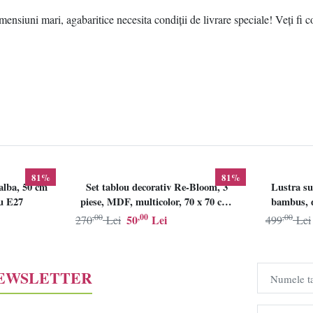
ensiuni mari, agabaritice necesita condiții de livrare speciale! Veți fi c
81%
81%
alba, 50 cm
Set tablou decorativ Re-Bloom, 3
Lustra su
lu E27
piese, MDF, multicolor, 70 x 70 cm,
bambus, d
Resigilat, Grad B
,00
,00
,00
50
Lei
270
Lei
499
Lei
NEWSLETTER
Numele t