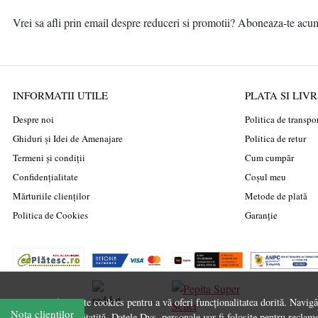
Vrei sa afli prin email despre reduceri si promotii? Aboneaza-te acum l
INFORMATII UTILE
PLATA SI LIV
Despre noi
Politica de transpo
Ghiduri și Idei de Amenajare
Politica de retur
Termeni și condiții
Cum cumpăr
Confidențialitate
Coșul meu
Mărturiile clienților
Metode de plată
Politica de Cookies
Garanție
Acest site folosește cookies pentru a vă oferi funcționalitatea dorită. Navig
Nota clienților
experiență îmbunătațită. Datele Dvs. personale vor fi folosite pentru reclame