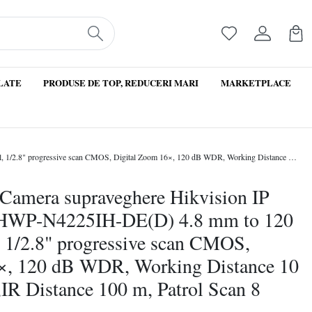
LATE
PRODUSE DE TOP, REDUCERI MARI
MARKETPLACE
Produs Resigilat Camera supraveghere Hikvision IP PTZ CAMERA HWP-N4225IH-DE(D) 4.8 mm to 120 mm, 25× optical, 1/2.8" progressive scan CMOS, Digital Zoom 16×, 120 dB WDR, Working Distance 10 mm to 1500 mm,IR Distance 100 m, Patrol Scan 8 patrols, up to 32
 Camera supraveghere Hikvision IP
P-N4225IH-DE(D) 4.8 mm to 120
 1/2.8" progressive scan CMOS,
×, 120 dB WDR, Working Distance 10
R Distance 100 m, Patrol Scan 8