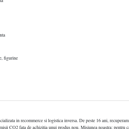
ta
nta
, figurine
ata in recommerce si logistica inversa. De peste 16 ani, recuperam valo
sii CO2 fata de achizitia unui produs nou. Misiunea noastra: pentru ca