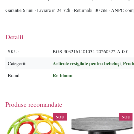
Garantie 6 luni · Livrare in 24-72h · Returnabil 30 zile · ANPC com
Detalii
SKU
BGS-3032161401034-20260522-A-001
Articole resigilate pentru bebeluși
Produ
Categorii
,
Re-bloom
Brand
Produse recomandate
NOU
NOU