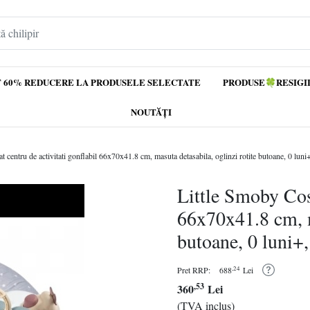
 60% REDUCERE LA PRODUSELE SELECTATE
PRODUSE🍀RESIGI
NOUTĂȚI
 centru de activitati gonflabil 66x70x41.8 cm, masuta detasabila, oglinzi rotite butoane, 0 luni
Little Smoby Cosy
66x70x41.8 cm, m
butoane, 0 luni+,
,24
Pret RRP:
688
Lei
,53
360
Lei
(TVA inclus)