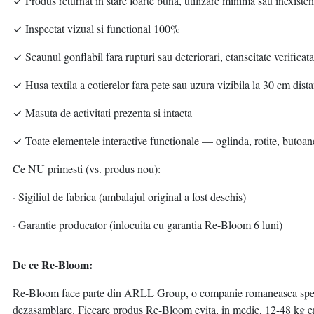
✓ Produs returnat in stare foarte buna, utilizare minima sau inexisten
✓ Inspectat vizual si functional 100%
✓ Scaunul gonflabil fara rupturi sau deteriorari, etanseitate verificata
✓ Husa textila a cotierelor fara pete sau uzura vizibila la 30 cm dista
✓ Masuta de activitati prezenta si intacta
✓ Toate elementele interactive functionale — oglinda, rotite, butoane
Ce NU primesti (vs. produs nou):
· Sigiliul de fabrica (ambalajul original a fost deschis)
· Garantie producator (inlocuita cu garantia Re-Bloom 6 luni)
De ce Re-Bloom:
Re-Bloom face parte din ARLL Group, o companie romaneasca specializ
dezasamblare. Fiecare produs Re-Bloom evita, in medie, 12-48 kg emi