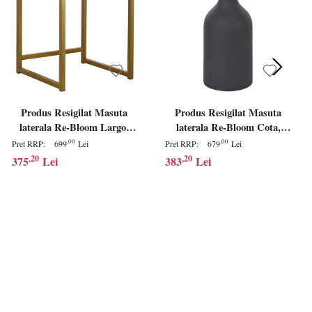
Produs Resigilat Masuta
Produs Resigilat Masuta
laterala Re-Bloom Largo,
laterala Re-Bloom Cota,
MDF/fier, 40x40x57 cm,
metal, 36x36x56 cm, 10 kg,
,00
,00
Pret RRP:
699
Lei
Pret RRP:
679
Lei
negru/auriu - Verificat A
negru - Verificat A
,20
,20
375
Lei
383
Lei