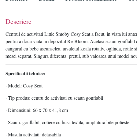
Descriere
Centrul de activitati Little Smoby Cosy Seat a facut, in viata lui anter
pentru a doua viata in depozitul Re-Bloom. Acelasi scaun gonflabil con
cangurul cu bebe ascunselea, ursuletul koala rotativ, oglinda, rotite s
mesei separat. Singura diferenta: pretul, sub valoarea unui model no
Specificatii tehnice:
· Model: Cosy Seat
· Tip produs: centru de activitati cu scaun gonflabil
· Dimensiuni: 66 x 70 x 41,8 cm
· Scaun: gonflabil, cotiere cu husa textila, umplutura bile poliester
· Masuta activitati: detasabila