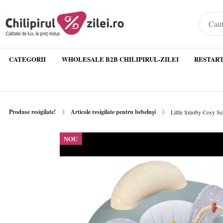
CATEGORII
WHOLESALE B2B CHILIPIRUL-ZILEI
RESTART
Produse resigilate!
Articole resigilate pentru bebeluși
Little Smoby Cosy Seat
NOU