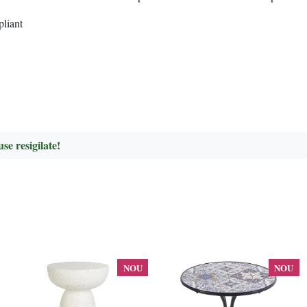
pliant
se resigilate!
NOU
NOU