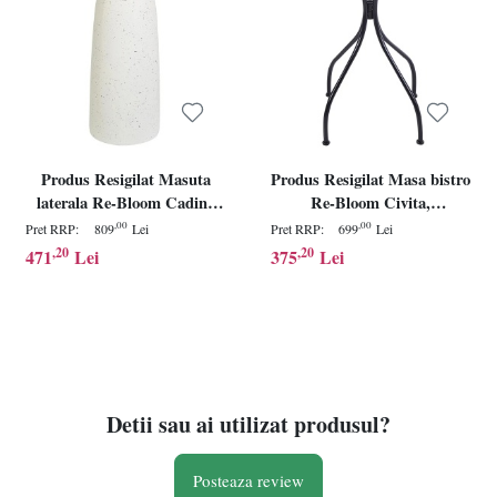
Produs Resigilat Masuta
Produs Resigilat Masa bistro
laterala Re-Bloom Cadini,
Re-Bloom Civita,
oxid de magneziu/fibra de
fier/ceramica, 60x60x75 cm, 2
,00
,00
Pret RRP:
809
Lei
Pret RRP:
699
Lei
sticla, 33x33x71 cm, 100 kg,
persoane, multicolor -
,20
,20
471
Lei
375
Lei
pictata, alb - Verificat A
Verificat A
Detii sau ai utilizat produsul?
Posteaza review