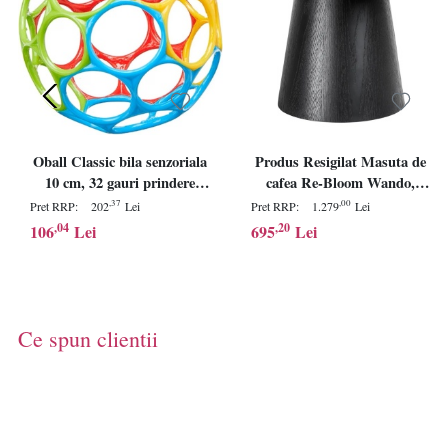
Oball Classic bila senzoriala
Produs Resigilat Masuta de
10 cm, 32 gauri prindere
cafea Re-Bloom Wando,
usoara, plastic moale fara
MDF/furnir frasin, 80x80x47
,37
,00
Pret RRP:
202
Lei
Pret RRP:
1.279
Lei
BPA PVC latex, lavabila, 0
cm, picioare 45 cm, negru -
,04
,20
106
Lei
695
Lei
luni+, multicolor - Verificat
Verificat A
A · Re-Bloom
Ce spun clientii