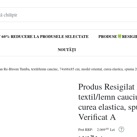
 60% REDUCERE LA PRODUSELE SELECTATE
PRODUSE🍀RESIGI
NOUTĂȚI
an Re-Bloom Tumba, textil/lemn cauciuc, 74x66x85 cm, model oriental, curea elastica, spuma 20
Produs Resigila
textil/lemn cauc
curea elastica, 
Verificat A
,00
Pret RRP:
2.069
Lei
,20