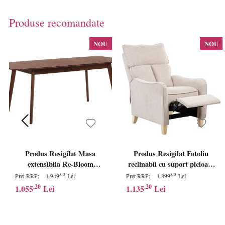
Produse recomandate
NOU
NOU
Produs Resigilat Masa
Produs Resigilat Fotoliu
extensibila Re-Bloom
reclinabil cu suport picioare
Madox, MDF/lemn cauciuc,
Re-Bloom Royston,
,00
,00
Pret RRP:
1.949
Lei
Pret RRP:
1.899
Lei
120-150x75x75 cm, 6
textil/fier/lemn cauciuc,
,20
,20
1.055
Lei
1.135
Lei
persoane, 30 kg, nuc inchis -
69x88x109 cm, spuma,
Verificat A
placaj, 150 kg, bej - Verificat
A