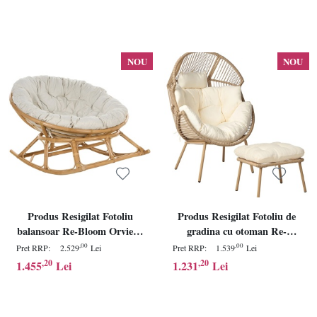
NOU
NOU
Produs Resigilat Fotoliu
Produs Resigilat Fotoliu de
balansoar Re-Bloom Orvieto,
gradina cu otoman Re-
ratan/bumbac viscoza,
Bloom Murano, ratan
,00
,00
Pret RRP:
2.529
Lei
Pret RRP:
1.539
Lei
110x108x72 cm, perna
PE/textil/otel, 89x93x130 cm,
,20
,20
1.455
Lei
1.231
Lei
inclusa, 100 kg, bej/natur -
160 kg, otoman 60x50x36 cm,
Verificat A
bej/natur - Verificat A