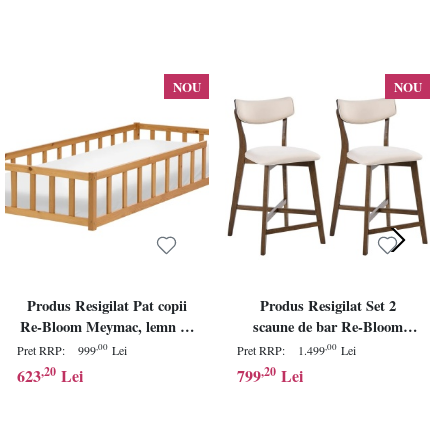
NOU
NOU
Produs Resigilat Pat copii
Produs Resigilat Set 2
Re-Bloom Meymac, lemn de
scaune de bar Re-Bloom
pin, 90x200 cm, somiera 15
Yuma, lemn
,00
,00
Pret RRP:
999
Lei
Pret RRP:
1.499
Lei
lamele, inaltime 36 cm, natur
cauciuc/MDF/textil,
,20
,20
623
Lei
799
Lei
- Verificat A
50x54x93 cm, spuma, 110 kg,
alb/maro inchis - Verificat A