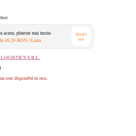
cluse
 acum, plateste mai tarziu
Detalii
aici
la
48,29 RON
/ Luna
LOGISTICS S.R.L.
4
i este disponibil in stoc.