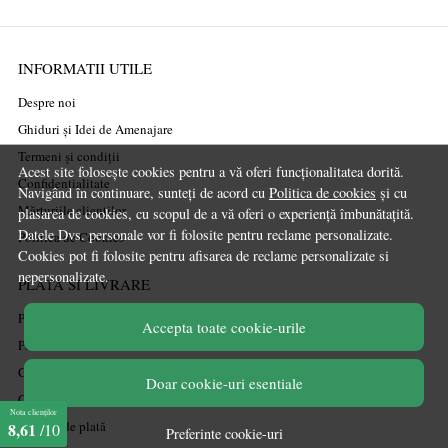
INFORMATII UTILE
Despre noi
Ghiduri și Idei de Amenajare
Termeni și condiții
Acest site folosește cookies pentru a vă oferi funcționalitatea dorită.
Confidențialitate
Navigând în continuare, sunteți de acord cu
Politica de cookies
și cu
Mărturiile clienților
plasarea de cookies, cu scopul de a vă oferi o experiență îmbunătațită.
Datele Dvs. personale vor fi folosite pentru reclame personalizate.
Politica de Cookies
Cookies pot fi folosite pentru afisarea de reclame personalizate si
nepersonalizate.
PLATA SI LIVRARE
Politica de transport
Accepta toate cookie-urile
Politica de retur
Cum cumpăr
Doar cookie-uri esentiale
Coșul meu
Nota clienților
Metode de plată
8,61
/10
Preferinte cookie-uri