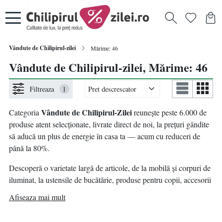
Vândute de Chilipirul-zilei
Mărime: 46
Vândute de Chilipirul-zilei, Mărime: 46
Filtreaza
1
Vândute de Chilipirul-Zilei
Categoria
reunește peste 6.000 de
produse atent selecționate, livrate direct de noi, la prețuri gândite
să aducă un plus de energie în casa ta — acum cu reduceri de
până la 80%.
Descoperă o varietate largă de articole, de la mobilă și corpuri de
iluminat, la ustensile de bucătărie, produse pentru copii, accesorii
pentru animale de companie, decorațiuni, bricolaj și multe alte
Afiseaza mai mult
idei practice pentru un nou început.