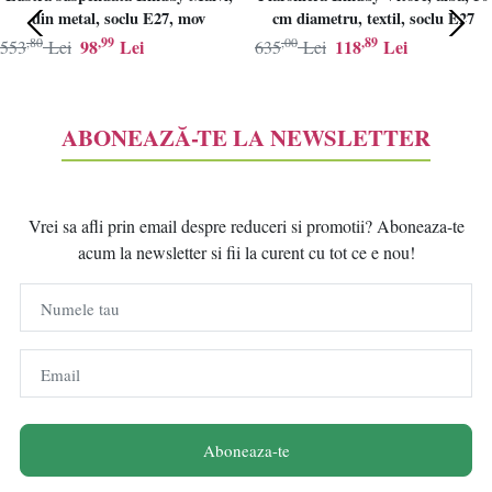
din metal, soclu E27, mov
cm diametru, textil, soclu E27
,80
,99
,00
,89
98
Lei
118
Lei
553
Lei
635
Lei
ABONEAZĂ-TE LA NEWSLETTER
Vrei sa afli prin email despre reduceri si promotii? Aboneaza-te
acum la newsletter si fii la curent cu tot ce e nou!
Numele tau
Email
Aboneaza-te