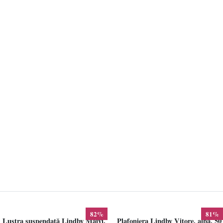
82%
81%
Lustra suspendată Lindby Maivi,
Plafoniera Lindby Vitore, alba, 50