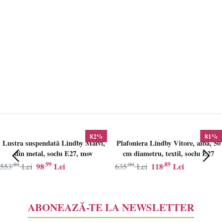
82%
81%
Lustra suspendată Lindby Maivi,
Plafoniera Lindby Vitore, alba, 50
din metal, soclu E27, mov
cm diametru, textil, soclu E27
,80
,99
,00
,89
98
Lei
118
Lei
553
Lei
635
Lei
ABONEAZĂ-TE LA NEWSLETTER