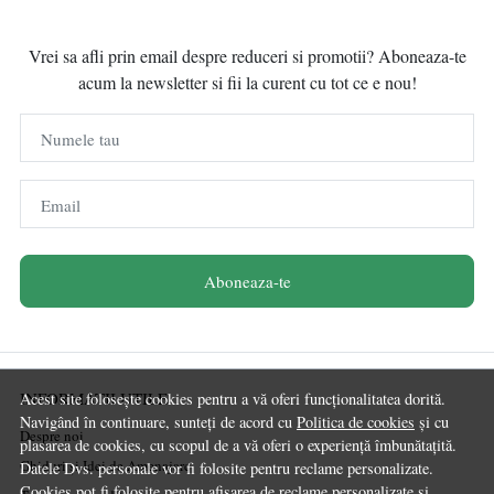
Vrei sa afli prin email despre reduceri si promotii? Aboneaza-te
acum la newsletter si fii la curent cu tot ce e nou!
Numele tau
Email
Aboneaza-te
INFORMATII UTILE
Acest site folosește cookies pentru a vă oferi funcționalitatea dorită.
Navigând în continuare, sunteți de acord cu
Politica de cookies
și cu
Despre noi
plasarea de cookies, cu scopul de a vă oferi o experiență îmbunătațită.
Ghiduri și Idei de Amenajare
Datele Dvs. personale vor fi folosite pentru reclame personalizate.
Cookies pot fi folosite pentru afisarea de reclame personalizate si