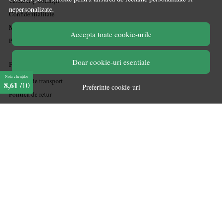
Termeni și condiții
nepersonalizate.
Confidențialitate
Mărturiile clienților
Accepta toate cookie-urile
Politica de Cookies
Doar cookie-uri esentiale
PLATA SI LIVRARE
Nota clienților
Politica de transport
8,61
/10
Preferinte cookie-uri
Politica de retur
Cum cumpăr
Coșul meu
Metode de plată
Garanție
ASISTENTA
Contactează-ne
Informatii legale
Întrebări frecvente