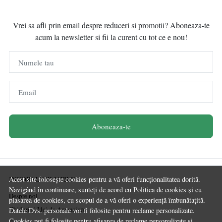
Vrei sa afli prin email despre reduceri si promotii? Aboneaza-te
acum la newsletter si fii la curent cu tot ce e nou!
Numele tau
Email
Aboneaza-te
INFORMATII UTILE
Acest site folosește cookies pentru a vă oferi funcționalitatea dorită.
Navigând în continuare, sunteți de acord cu
Politica de cookies
și cu
Despre noi
plasarea de cookies, cu scopul de a vă oferi o experiență îmbunătațită.
Ghiduri și Idei de Amenajare
Datele Dvs. personale vor fi folosite pentru reclame personalizate.
Cookies pot fi folosite pentru afisarea de reclame personalizate si