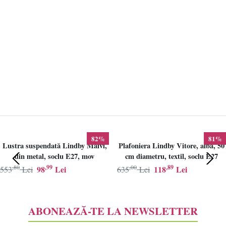
82%
81%
Lustra suspendată Lindby Maivi,
Plafoniera Lindby Vitore, alba, 50
din metal, soclu E27, mov
cm diametru, textil, soclu E27
,80
,99
,00
,89
98
Lei
118
Lei
553
Lei
635
Lei
ABONEAZĂ-TE LA NEWSLETTER