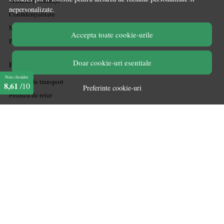
Termeni și condiții
nepersonalizate.
Confidențialitate
Mărturiile clienților
Accepta toate cookie-urile
Politica de Cookies
Doar cookie-uri esentiale
PLATA SI LIVRARE
Nota clienților
Politica de transport
8,61
/10
Preferinte cookie-uri
Politica de retur
Cum cumpăr
Coșul meu
Metode de plată
Garanție
ASISTENTA
Contactează-ne
Informatii legale
Întrebări frecvente