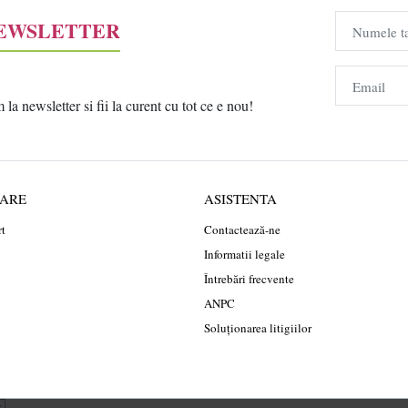
NEWSLETTER
Numele t
Email
a newsletter si fii la curent cu tot ce e nou!
RARE
ASISTENTA
rt
Contactează-ne
Informatii legale
Întrebări frecvente
ANPC
Soluționarea litigiilor