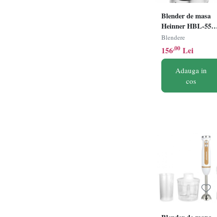
Blender de masa
Heinner HBL-550
Putere 550W,
Blendere
Capacitate bol
,00
156
Lei
1.5L, 2 viteze +
functie Pulse,
Adauga in
Negru/Argintiu
cos