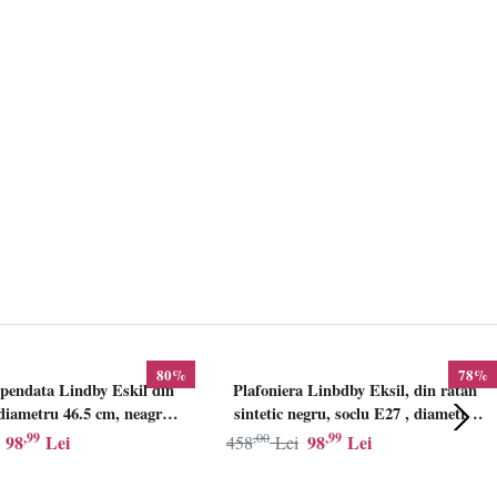
80%
78%
pendata Lindby Eskil din
Plafoniera Linbdby Eksil, din ratan
iametru 46.5 cm, neagra,
sintetic negru, soclu E27 , diametru
E27
46.5cm, LINDBY
,99
,00
,99
98
Lei
98
Lei
458
Lei