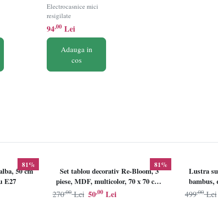
VO4006,
Electrocasnice mici
e
Capacitate 1.5L,
resigilate
Putere 600W, 2
,00
94
Lei
,
trepte viteza,
Negru/Rosu
Adauga in
cos
81%
81%
alba, 50 cm
Set tablou decorativ Re-Bloom, 3
Lustra su
lu E27
piese, MDF, multicolor, 70 x 70 cm,
bambus, d
Resigilat, Grad B
,00
,00
,00
50
Lei
270
Lei
499
Lei