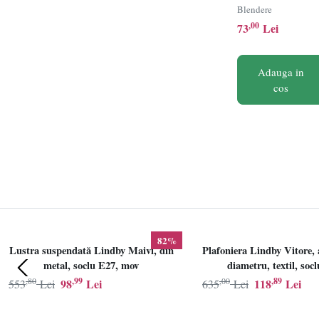
600 HHB-
Blendere
D600WHR, Puter
,00
73
Lei
600W, 2 viteze,
Pahar gradat 0.7L
Lame inox,
Adauga in
Alb/Rosu/Verde
cos
82%
Lustra suspendată Lindby Maivi, din
Plafoniera Lindby Vitore, 
metal, soclu E27, mov
diametru, textil, soc
,80
,99
,00
,89
98
Lei
118
Lei
553
Lei
635
Lei