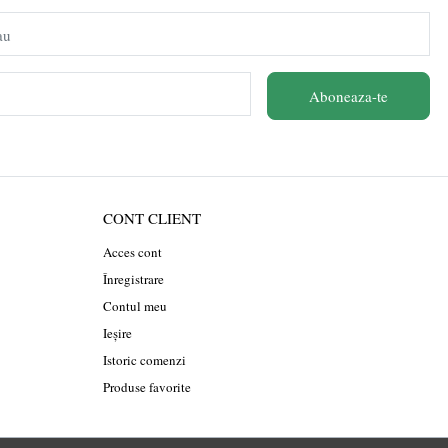
au
Aboneaza-te
CONT CLIENT
Acces cont
Înregistrare
Contul meu
Ieșire
Istoric comenzi
Produse favorite