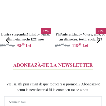
82%
81%
Lustra suspendată Lindby Maivi,
Plafoniera Lindby Vitore, alba, 50
din metal, soclu E27, mov
cm diametru, textil, soclu E27
,80
,99
,00
,89
98
Lei
118
Lei
553
Lei
635
Lei
ABONEAZĂ-TE LA NEWSLETTER
Vrei sa afli prin email despre reduceri si promotii? Aboneaza-te
acum la newsletter si fii la curent cu tot ce e nou!
Numele tau