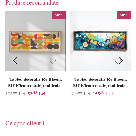
Produse recomandate
50%
50%
Tablou decorativ Re-Bloom,
Tablou decorativ Re-Bloom,
MDF/lemn masiv, multicolor,
MDF/lemn masiv, multicolor,
50 x 120 cm
40 x 120 x 3,5 cm
,85
,43
,00
,00
53
Lei
155
Lei
106
Lei
310
Lei
Ce spun clientii