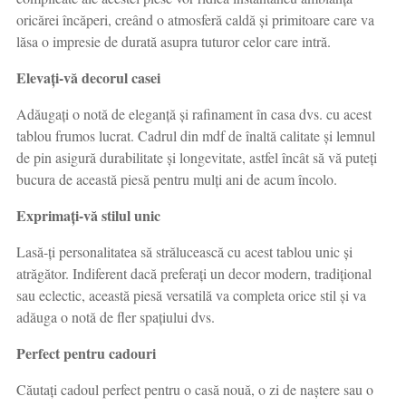
oricărei încăperi, creând o atmosferă caldă și primitoare care va
lăsa o impresie de durată asupra tuturor celor care intră.
Elevați-vă decorul casei
Adăugați o notă de eleganță și rafinament în casa dvs. cu acest
tablou frumos lucrat. Cadrul din mdf de înaltă calitate și lemnul
de pin asigură durabilitate și longevitate, astfel încât să vă puteți
bucura de această piesă pentru mulți ani de acum încolo.
Exprimați-vă stilul unic
Lasă-ți personalitatea să strălucească cu acest tablou unic și
atrăgător. Indiferent dacă preferați un decor modern, tradițional
sau eclectic, această piesă versatilă va completa orice stil și va
adăuga o notă de fler spațiului dvs.
Perfect pentru cadouri
Căutați cadoul perfect pentru o casă nouă, o zi de naștere sau o