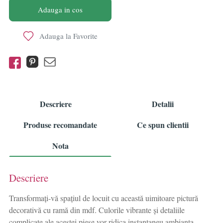
Adauga in cos
Adauga la Favorite
Descriere
Detalii
Produse recomandate
Ce spun clientii
Nota
Descriere
Transformați-vă spațiul de locuit cu această uimitoare pictură
decorativă cu ramă din mdf. Culorile vibrante și detaliile
complicate ale acestei piese vor ridica instantaneu ambianța