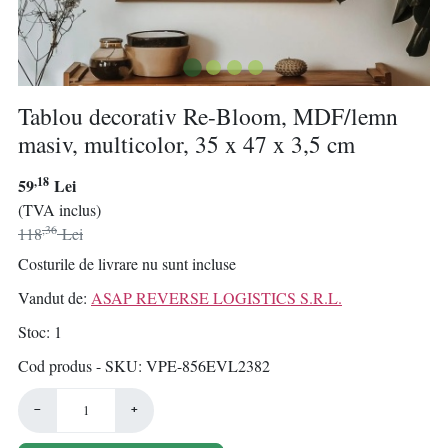
Tablou decorativ Re-Bloom, MDF/lemn
masiv, multicolor, 35 x 47 x 3,5 cm
,18
59
Lei
(TVA inclus)
,36
118
Lei
Costurile de livrare nu sunt incluse
Vandut de:
ASAP REVERSE LOGISTICS S.R.L.
Stoc
1
Cod produs - SKU
VPE-856EVL2382
−
+