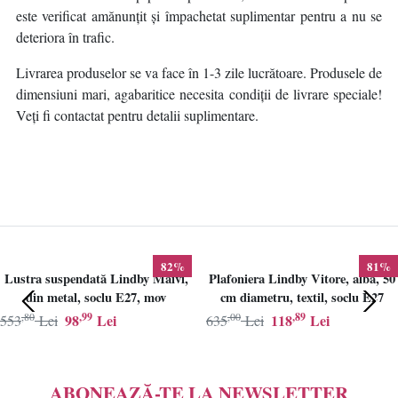
este verificat amănunțit și împachetat suplimentar pentru a nu se
deteriora în trafic.
Livrarea produselor se va face în 1-3 zile lucrătoare. Produsele de
dimensiuni mari, agabaritice necesita condiții de livrare speciale!
Veți fi contactat pentru detalii suplimentare.
82%
81%
Lustra suspendată Lindby Maivi,
Plafoniera Lindby Vitore, alba, 50
din metal, soclu E27, mov
cm diametru, textil, soclu E27
,80
,99
,00
,89
98
Lei
118
Lei
553
Lei
635
Lei
ABONEAZĂ-TE LA NEWSLETTER