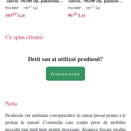
canvas 70x100 cm, panza/lemn,
canvas, 70x100 cm, panza/lemn,
multicolor - Verificat A · Re-
multicolor - Verificat A · Re-
,07
,31
Pret RRP:
198
Lei
Pret RRP:
183
Lei
Bloom
Bloom
,83
,10
103
Lei
96
Lei
Ce spun clientii
Detii sau ai utilizat produsul?
Posteaza review
Nota
Produsele vin ambalate corespunzător în carton presat pentru a le
proteja în tranzit. Comenzile care conțin piese de mobilier
necesită mai mult timp pentru procesare, deoarece fiecare produs