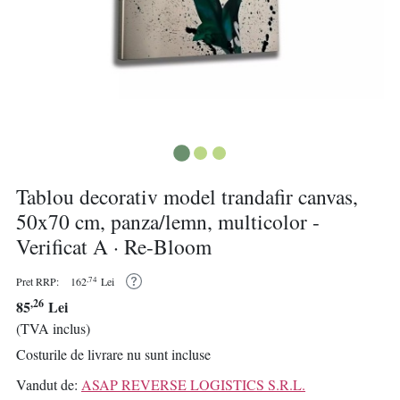
Tablou decorativ model trandafir canvas,
50x70 cm, panza/lemn, multicolor -
Verificat A · Re-Bloom
,74
Pret RRP:
162
Lei
,26
85
Lei
(TVA inclus)
Costurile de livrare nu sunt incluse
Vandut de:
ASAP REVERSE LOGISTICS S.R.L.