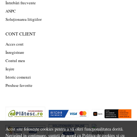
Întrebări frecvente
ANPC
Soluționarea litigiilor
CONT CLIENT
Acces cont
Înregistrare
Contul meu
Ieșire
Istoric comenzi
Produse favorite
Acest site folosește cookies pentru a vă oferi funcționalitatea dorită.
Navigând în continuare, sunteți de acord cu
Politica de cookies
și cu