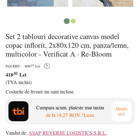
Set 2 tablouri decorative canvas model
copac inflorit, 2x80x120 cm, panza/lemn,
multicolor - Verificat A · Re-Bloom
,05
Pret RRP:
800
Lei
,81
418
Lei
(TVA inclus)
Costurile de livrare nu sunt incluse
Cumpara acum, plateste mai tarziu
Detalii
aici
de la
18,27 RON
/ Luna
Vandut de:
ASAP REVERSE LOGISTICS S.R.L.