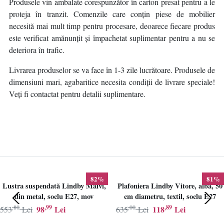
Produsele vin ambalate corespunzător în carton presat pentru a le
proteja în tranzit. Comenzile care conțin piese de mobilier
necesită mai mult timp pentru procesare, deoarece fiecare produs
este verificat amănunțit și împachetat suplimentar pentru a nu se
deteriora în trafic.
Livrarea produselor se va face în 1-3 zile lucrătoare. Produsele de
dimensiuni mari, agabaritice necesita condiții de livrare speciale!
Veți fi contactat pentru detalii suplimentare.
82%
81%
Lustra suspendată Lindby Maivi,
Plafoniera Lindby Vitore, alba, 50
din metal, soclu E27, mov
cm diametru, textil, soclu E27
,80
,99
,00
,89
98
Lei
118
Lei
553
Lei
635
Lei