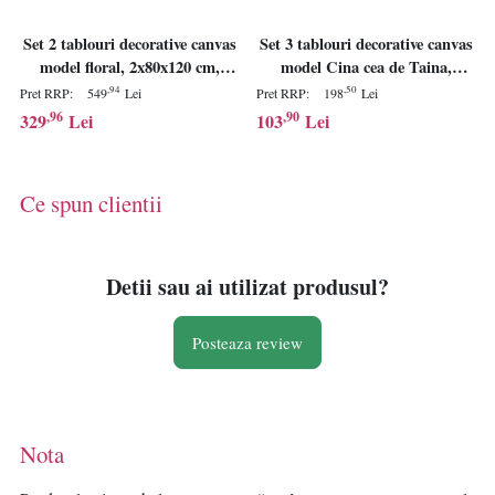
Set 2 tablouri decorative canvas
Set 3 tablouri decorative canvas
model floral, 2x80x120 cm,
model Cina cea de Taina,
panza/lemn, multicolor -
2x30x30 cm + 1x30x40 cm,
,94
,50
Pret RRP:
549
Lei
Pret RRP:
198
Lei
Verificat A · Re-Bloom
panza/lemn, multicolor -
,96
,90
329
Lei
103
Lei
Verificat A · Re-Bloom
Ce spun clientii
Detii sau ai utilizat produsul?
Posteaza review
Nota