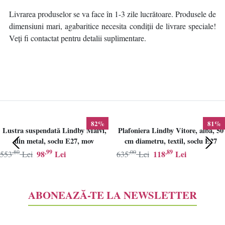
Livrarea produselor se va face în 1-3 zile lucrătoare. Produsele de
dimensiuni mari, agabaritice necesita condiții de livrare speciale!
Veți fi contactat pentru detalii suplimentare.
82%
81%
Lustra suspendată Lindby Maivi,
Plafoniera Lindby Vitore, alba, 50
din metal, soclu E27, mov
cm diametru, textil, soclu E27
,80
,99
,00
,89
98
Lei
118
Lei
553
Lei
635
Lei
ABONEAZĂ-TE LA NEWSLETTER