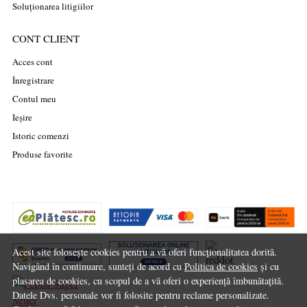
Soluționarea litigiilor
CONT CLIENT
Acces cont
Înregistrare
Contul meu
Ieșire
Istoric comenzi
Produse favorite
Acest site folosește cookies pentru a vă oferi funcționalitatea dorită.
Navigând în continuare, sunteți de acord cu
Politica de cookies
și cu
plasarea de cookies, cu scopul de a vă oferi o experiență îmbunătațită.
Datele Dvs. personale vor fi folosite pentru reclame personalizate.