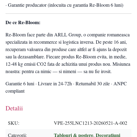
· Garantie producator (inlocuita cu garantia Re-Bloom 6 luni)
De ce Re-Bloom:
Re-Bloom face parte din ARLL Group, o companie romaneasca
specializata in recommerce si logistica inversa. De peste 16 ani,
recuperam valoarea din produse care altfel ar fi ajuns la depozit
sau la dezasamblare. Fiecare produs Re-Bloom evita, in medie,
12-48 kg emisii CO2 fata de achizitia unui produs nou. Misiunea
noastra: pentru ca nimic — si nimeni — sa nu fie irosit.
Garantie 6 luni · Livrare in 24-72h · Returnabil 30 zile · ANPC
compliant
Detalii
SKU
VPE-255LNC1213-20260521-A-002
Tablouri & postere
Decoratiuni
Categorii
,