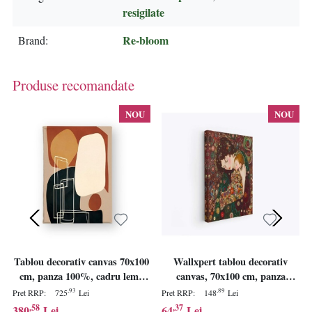
resigilate
Re-bloom
Brand
Produse recomandate
NOU
NOU
Tablou decorativ canvas 70x100
Wallxpert tablou decorativ
cm, panza 100%, cadru lemn
canvas, 70x100 cm, panza
100% 2x3 cm, multicolor -
100%, cadru lemn 100%
,93
,89
Pret RRP:
725
Lei
Pret RRP:
148
Lei
Verificat A · Re-Bloom
grosime 2x3 cm, multicolor -
,58
,37
380
Lei
64
Lei