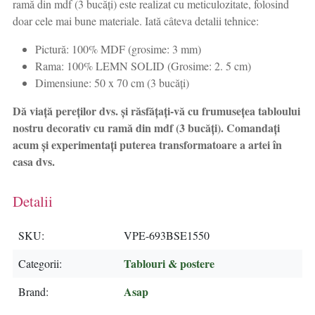
ramă din mdf (3 bucăți) este realizat cu meticulozitate, folosind
doar cele mai bune materiale. Iată câteva detalii tehnice:
Pictură: 100% MDF (grosime: 3 mm)
Rama: 100% LEMN SOLID (Grosime: 2. 5 cm)
Dimensiune: 50 x 70 cm (3 bucăți)
Dă viață pereților dvs. și răsfățați-vă cu frumusețea tabloului
nostru decorativ cu ramă din mdf (3 bucăți). Comandați
acum și experimentați puterea transformatoare a artei în
casa dvs.
Detalii
SKU
VPE-693BSE1550
Tablouri & postere
Categorii
Asap
Brand