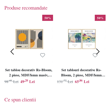
Produse recomandate
50%
50%
Set tablou decorativ Re-Bloom,
Set tablouri decorative Re-
2 piese, MDF/lemn masiv,
Bloom, 2 piese, MDF/lemn
multicolor, 20 x 30 cm
masiv, multicolor, 50 x 70 cm
,40
,20
,72
,86
49
Lei
65
Lei
98
Lei
131
Lei
Ce spun clientii