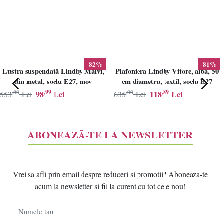
82%
81%
Lustra suspendată Lindby Maivi,
Plafoniera Lindby Vitore, alba, 50
din metal, soclu E27, mov
cm diametru, textil, soclu E27
,80
,99
,00
,89
98
Lei
118
Lei
553
Lei
635
Lei
ABONEAZĂ-TE LA NEWSLETTER
Vrei sa afli prin email despre reduceri si promotii? Aboneaza-te
acum la newsletter si fii la curent cu tot ce e nou!
Numele tau