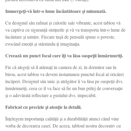
Immergeți-vă într-o lume încântătoare și minunată.
Cu designul său rafinat și culorile sale vibrante, acest tablou vă
va captiva cu siguranță simțurile și vă va transporta într-o lume de
încântare și uimire. Fiecare tușă de pensulă spune o poveste,
evocând emoții și stârnindu-ți imaginația.
Creează un punct focal care îți va lăsa oaspeții înmărmuriți.
Fie că alegeți să îl atârnați în camera de zi, în dormitor sau în
birou, acest tablou va deveni instantaneu punctul focal al oricărei
încăperi. Designul său unic și atrăgător îi va lăsa pe oaspeții dvs.
înmărmuriți, ceea ce îl va face să fie un bun prilej de conversație
și o adevărată reflectare a gustului dvs. impecabil.
Fabricat cu precizie și atenție la detalii.
Înțelegem importanța calității și a durabilității atunci când vine
vorba de decorarea casei. De aceea, tabloul nostru decorativ cu