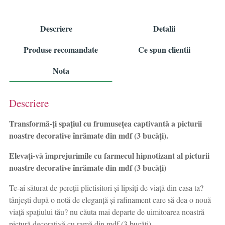
Descriere
Detalii
Produse recomandate
Ce spun clientii
Nota
Descriere
Transformă-ți spațiul cu frumusețea captivantă a picturii
noastre decorative înrămate din mdf (3 bucăți).
Elevați-vă împrejurimile cu farmecul hipnotizant al picturii
noastre decorative înrămate din mdf (3 bucăți)
Te-ai săturat de pereții plictisitori și lipsiți de viață din casa ta?
tânjești după o notă de eleganță și rafinament care să dea o nouă
viață spațiului tău? nu căuta mai departe de uimitoarea noastră
pictură decorativă cu ramă din mdf (3 bucăți).