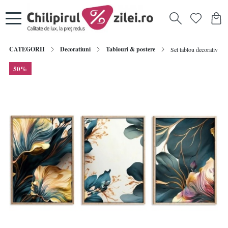
CATEGORII
Decoratiuni
Tablouri & postere
Set tablou decorativ R
50%