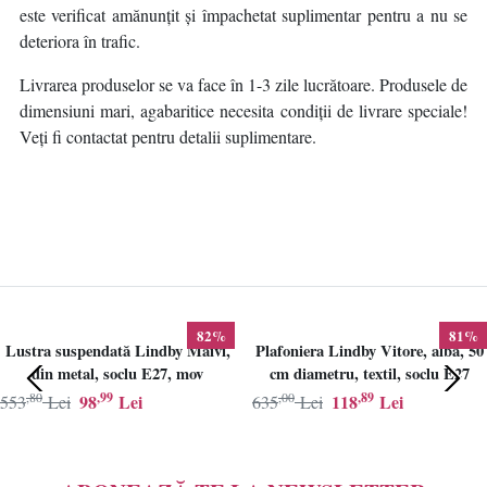
este verificat amănunțit și împachetat suplimentar pentru a nu se
deteriora în trafic.
Livrarea produselor se va face în 1-3 zile lucrătoare. Produsele de
dimensiuni mari, agabaritice necesita condiții de livrare speciale!
Veți fi contactat pentru detalii suplimentare.
82%
81%
Lustra suspendată Lindby Maivi,
Plafoniera Lindby Vitore, alba, 50
din metal, soclu E27, mov
cm diametru, textil, soclu E27
,80
,99
,00
,89
98
Lei
118
Lei
553
Lei
635
Lei