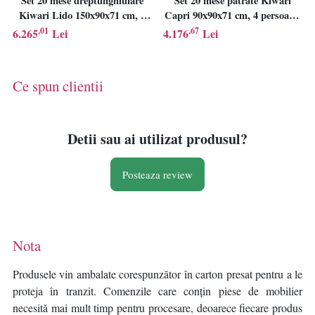
Set 20 mese dreptunghiulare
Set 20 mese patrate Kiwari
Kiwari Lido 150x90x71 cm, 6
Capri 90x90x71 cm, 4 persoane,
persoane, gradina/terasa, gri
gradina/terasa, gri
,01
,67
6.265
Lei
4.176
Lei
Ce spun clientii
Detii sau ai utilizat produsul?
Posteaza review
Nota
Produsele vin ambalate corespunzător în carton presat pentru a le
proteja în tranzit. Comenzile care conțin piese de mobilier
necesită mai mult timp pentru procesare, deoarece fiecare produs