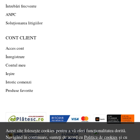
Întrebări frecvente
ANPC
Soluționarea litigiilor
CONT CLIENT
Acces cont
Înregistrare
Contul meu
Ieșire
Istoric comenzi
Produse favorite
Acest site folosește cookies pentru a vă oferi funcționalitatea dorită.
Navigând în continuare, sunteți de acord cu
Politica de cookies
și cu