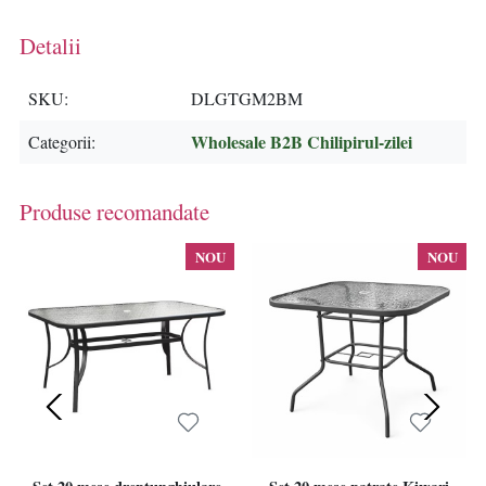
Detalii
SKU
DLGTGM2BM
Wholesale B2B Chilipirul-zilei
Categorii
Produse recomandate
NOU
NOU