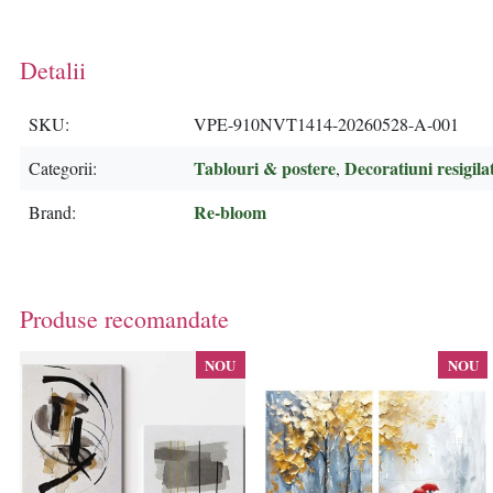
Detalii
SKU
VPE-910NVT1414-20260528-A-001
Tablouri & postere
Decoratiuni resigila
Categorii
,
Re-bloom
Brand
Produse recomandate
NOU
NOU