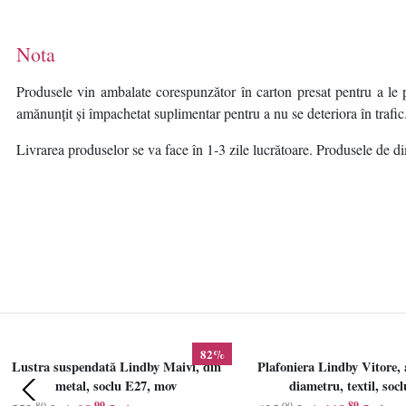
Nota
Produsele vin ambalate corespunzător în carton presat pentru a le p
amănunțit și împachetat suplimentar pentru a nu se deteriora în trafic
Livrarea produselor se va face în 1-3 zile lucrătoare. Produsele de dim
82%
Lustra suspendată Lindby Maivi, din
Plafoniera Lindby Vitore, 
metal, soclu E27, mov
diametru, textil, soc
,80
,99
,00
,89