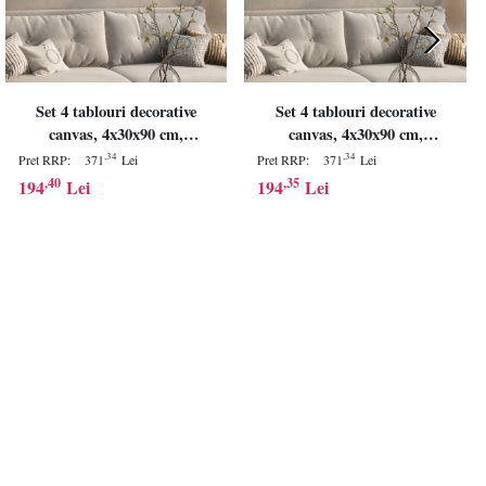
Set 4 tablouri decorative
Set 4 tablouri decorative
canvas, 4x30x90 cm,
canvas, 4x30x90 cm,
panza/lemn, multicolor -
panza/lemn, multicolor -
,34
,34
Pret RRP:
371
Lei
Pret RRP:
371
Lei
Verificat A · Re-Bloom
Verificat A · Re-Bloom
,40
,35
194
Lei
194
Lei