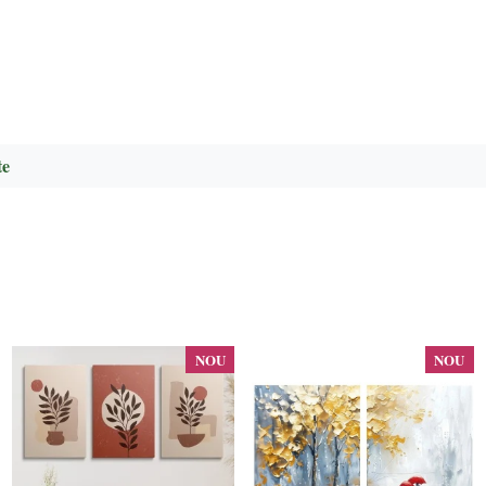
te
NOU
NOU