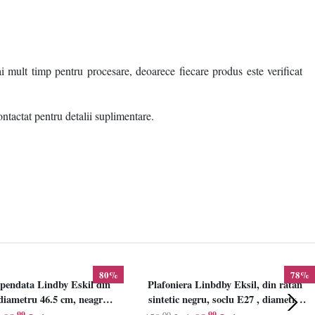
i mult timp pentru procesare, deoarece fiecare produs este verificat
ontactat pentru detalii suplimentare.
80%
78%
pendata Lindby Eskil din
Plafoniera Linbdby Eksil, din ratan
iametru 46.5 cm, neagra,
sintetic negru, soclu E27 , diametru
E27
46.5cm, LINDBY
,99
,00
,99