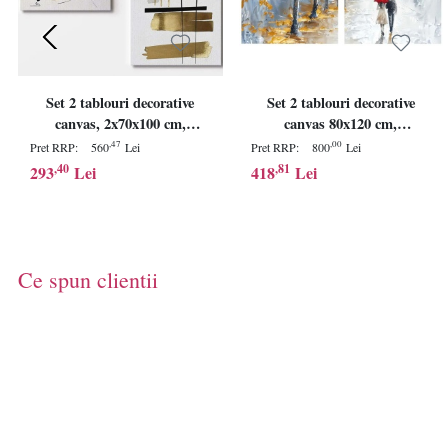
Set 2 tablouri decorative
Set 2 tablouri decorative
canvas, 2x70x100 cm,
canvas 80x120 cm,
panza/lemn, multicolor -
panza/lemn, multicolor -
,47
,00
Pret RRP:
560
Lei
Pret RRP:
800
Lei
Verificat A · Re-Bloom
Verificat A · Re-Bloom
,40
,81
293
Lei
418
Lei
Ce spun clientii