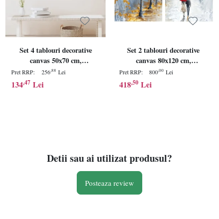
Set 4 tablouri decorative
Set 2 tablouri decorative
canvas 50x70 cm,
canvas 80x120 cm,
panza/lemn, multicolor -
panza/lemn, multicolor -
,88
,00
Pret RRP:
256
Lei
Pret RRP:
800
Lei
Verificat A · Re-Bloom
Verificat A · Re-Bloom
,47
,50
134
Lei
418
Lei
Detii sau ai utilizat produsul?
Posteaza review