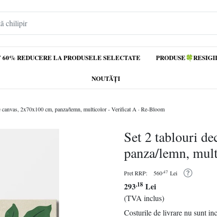
 60% REDUCERE LA PRODUSELE SELECTATE
PRODUSE🍀RESIGI
NOUTĂȚI
ve canvas, 2x70x100 cm, panza/lemn, multicolor - Verificat A · Re-Bloom
Set 2 tablouri d
panza/lemn, mult
,47
Pret RRP:
560
Lei
,18
293
Lei
(TVA inclus)
Costurile de livrare nu sunt in