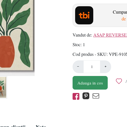
Cumpara
de 
Vandut de:
ASAP REVERSE 
Stoc
1
Cod produs - SKU
VPE-910
−
+
A
Adauga in cos