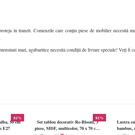
roteja în tranzit. Comenzile care conțin piese de mobilier necesită ma
.
ensiuni mari, agabaritice necesita condiții de livrare speciale! Veți fi c
81%
81%
alba, 50 cm
Set tablou decorativ Re-Bloom, 3
Lustra su
lu E27
piese, MDF, multicolor, 70 x 70 cm,
bambus, d
Resigilat, Grad B
,00
,00
,00