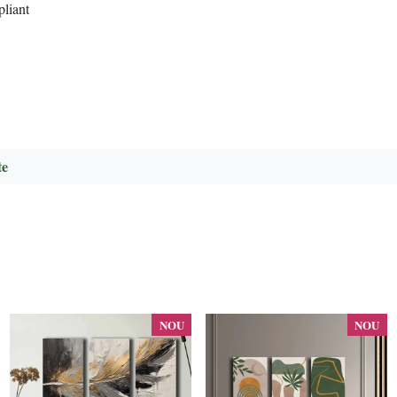
pliant
te
NOU
NOU