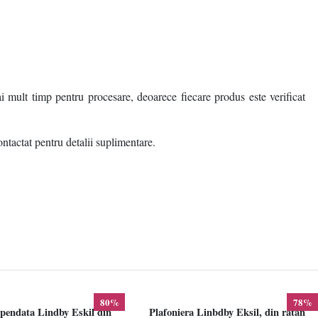
i mult timp pentru procesare, deoarece fiecare produs este verificat
ontactat pentru detalii suplimentare.
80%
78%
pendata Lindby Eskil din
Plafoniera Linbdby Eksil, din ratan