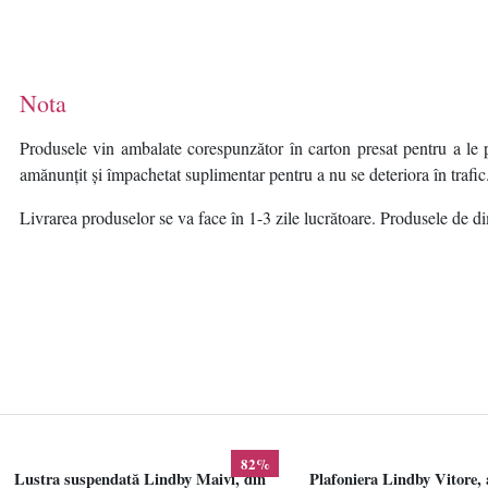
Nota
Produsele vin ambalate corespunzător în carton presat pentru a le p
amănunțit și împachetat suplimentar pentru a nu se deteriora în trafic
Livrarea produselor se va face în 1-3 zile lucrătoare. Produsele de dim
82%
Lustra suspendată Lindby Maivi, din
Plafoniera Lindby Vitore, 