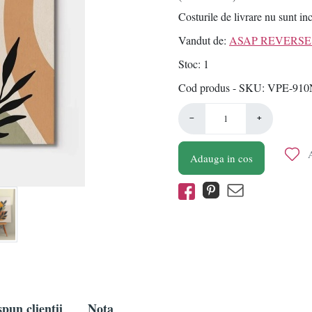
Costurile de livrare nu sunt in
Vandut de:
ASAP REVERSE 
Stoc
1
Cod produs - SKU
VPE-910
−
+
A
Adauga in cos
pun clientii
Nota