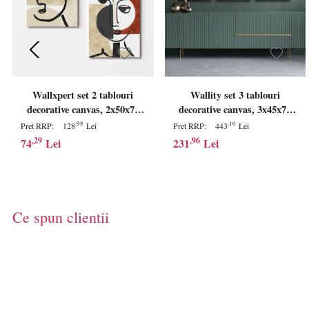
Wallxpert set 2 tablouri
Wallity set 3 tablouri
decorative canvas, 2x50x70
decorative canvas, 3x45x70
cm, dimensiune totala
cm, dimensiune totala
,98
,10
Pret RRP:
128
Lei
Pret RRP:
443
Lei
110x70 cm, panza 100%,
145x70 cm, panza 100%
,29
,96
74
Lei
231
Lei
cadru lemn 100%, multicolor
2.8mm, rama lemn pin
- Verificat A · Re-Bloom
100%, multicolor - Verificat
A · Re-Bloom
Ce spun clientii