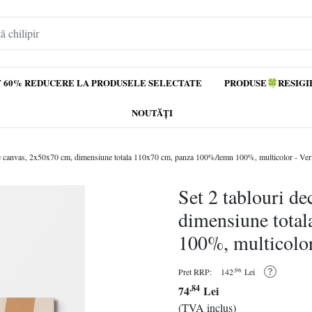
 60% REDUCERE LA PRODUSELE SELECTATE
PRODUSE🍀RESIGI
NOUTĂȚI
ive canvas, 2x50x70 cm, dimensiune totala 110x70 cm, panza 100%/lemn 100%, multicolor - Ver
Set 2 tablouri d
dimensiune tota
100%, multicolor
,96
Pret RRP:
142
Lei
,84
74
Lei
(TVA inclus)