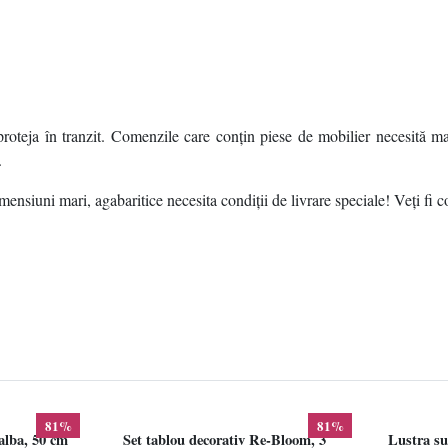
roteja în tranzit. Comenzile care conțin piese de mobilier necesită ma
.
ensiuni mari, agabaritice necesita condiții de livrare speciale! Veți fi c
81%
81%
alba, 50 cm
Set tablou decorativ Re-Bloom, 3
Lustra su