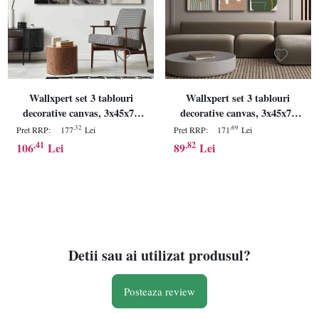
Wallxpert set 3 tablouri
Wallxpert set 3 tablouri
decorative canvas, 3x45x70
decorative canvas, 3x45x70
cm, dimensiune totala
cm, dimensiune totala
,32
,69
Pret RRP:
177
Lei
Pret RRP:
171
Lei
145x70 cm, panza 100%
145x70 cm, panza 100%
,41
,82
106
Lei
89
Lei
2.8mm, rama lemn pin
2.8mm, rama lemn pin
100%, multicolor - Verificat
100%, multicolor - Verificat
A · Re-Bloom
A · Re-Bloom
Detii sau ai utilizat produsul?
Posteaza review