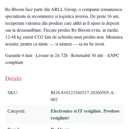
Re-Bloom face parte din ARLL Group, o companie romaneasca
specializata in recommerce si logistica inversa. De peste 16 ani,
recuperam valoarea din produse care altfel ar fi ajuns la depozit
sau la dezasamblare. Fiecare produs Re-Bloom evita, in medie,
12-48 kg emisii CO2 fata de achizitia unui produs nou. Misiunea
noastra: pentru ca nimic — si nimeni — sa nu fie irosit.
Garantie 6 luni · Livrare in 24-72h · Returnabil 30 zile · ANPC
compliant
Detalii
SKU
BGS-810123260317-20260505-A-
002
Electronice si IT resigilate
Produse
Categorii
,
resigilate!