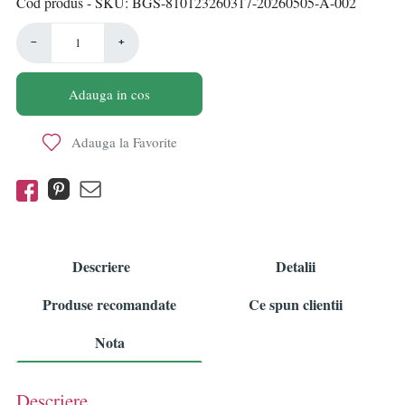
Cod produs - SKU
BGS-810123260317-20260505-A-002
−
+
Adauga in cos
Adauga la Favorite
Descriere
Detalii
Produse recomandate
Ce spun clientii
Nota
Descriere