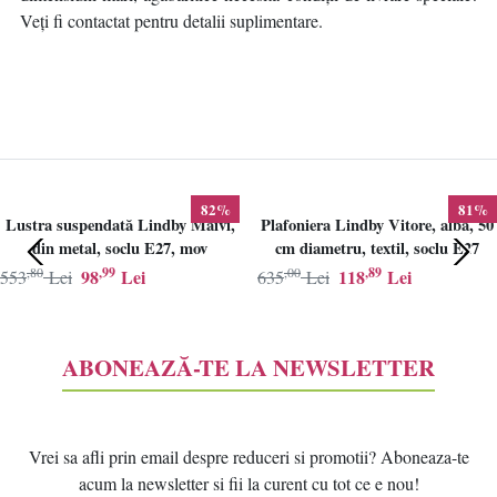
Veți fi contactat pentru detalii suplimentare.
82%
81%
Lustra suspendată Lindby Maivi,
Plafoniera Lindby Vitore, alba, 50
din metal, soclu E27, mov
cm diametru, textil, soclu E27
,80
,99
,00
,89
98
Lei
118
Lei
553
Lei
635
Lei
ABONEAZĂ-TE LA NEWSLETTER
Vrei sa afli prin email despre reduceri si promotii? Aboneaza-te
acum la newsletter si fii la curent cu tot ce e nou!