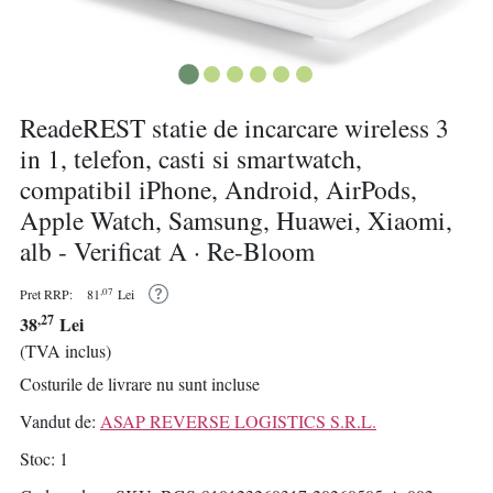
ReadeREST statie de incarcare wireless 3
in 1, telefon, casti si smartwatch,
compatibil iPhone, Android, AirPods,
Apple Watch, Samsung, Huawei, Xiaomi,
alb - Verificat A · Re-Bloom
,07
Pret RRP:
81
Lei
,27
38
Lei
(TVA inclus)
Costurile de livrare nu sunt incluse
Vandut de:
ASAP REVERSE LOGISTICS S.R.L.
Stoc
1