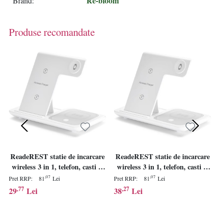
Re-bloom
Brand
Produse recomandate
ReadeREST statie de incarcare
ReadeREST statie de incarcare
wireless 3 in 1, telefon, casti si
wireless 3 in 1, telefon, casti si
smartwatch, compatibil iPhone,
smartwatch, compatibil iPhone,
,07
,07
Pret RRP:
81
Lei
Pret RRP:
81
Lei
Android, AirPods, Apple
Android, AirPods, Apple
,77
,27
29
Lei
38
Lei
Watch, Samsung, Huawei,
Watch, Samsung, Huawei,
Xiaomi, alb - Verificat B · Re-
Xiaomi, alb - Verificat A · Re-
Bloom
Bloom