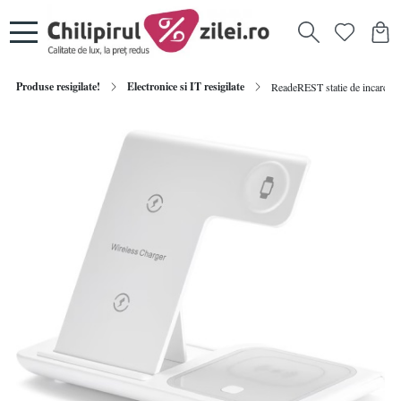
Produse resigilate!
Electronice si IT resigilate
ReadeREST statie de incarcare