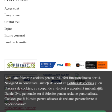
Acces cont
Înregistrare
Contul meu
Ieșire
Istoric comenzi
Produse favorite
Acest site folosește cookies pentru a vă oferi funcționalitatea dorită.
Navigând în continuare, sunteți de acord cu
Politica de cookies
și cu
plasarea de cookies, cu scopul de a vă oferi o experiență îmbunătațită.
Datele Dvs. personale vor fi folosite pentru reclame personalizate.
Cookies pot fi folosite pentru afisarea de reclame personalizate si
nepersonalizate.
marketplace partner