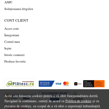
ANPC
Soluționarea litigiilor
CONT CLIENT
Acces cont
Înregistrare
Contul meu
Ieșire
Istoric comenzi
Produse favorite
Acest site folosește cookies pentru a vă oferi funcționalitatea dorită.
Navigând în continuare, sunteți de acord cu
Politica de cookies
și cu
plasarea de cookies, cu scopul de a vă oferi o experiență îmbunătațită.