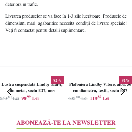
deteriora în trafic.
Livrarea produselor se va face în 1-3 zile lucrătoare. Produsele de
dimensiuni mari, agabaritice necesita condiții de livrare speciale!
Veți fi contactat pentru detalii suplimentare.
82%
81%
Lustra suspendată Lindby Maivi,
Plafoniera Lindby Vitore, alba, 50
din metal, soclu E27, mov
cm diametru, textil, soclu E27
,80
,99
,00
,89
98
Lei
118
Lei
553
Lei
635
Lei
ABONEAZĂ-TE LA NEWSLETTER