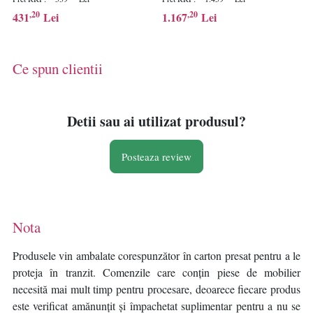
maro - Verificat A
maro - Verificat A
,20
,20
431
Lei
1.167
Lei
Ce spun clientii
Detii sau ai utilizat produsul?
Posteaza review
Nota
Produsele vin ambalate corespunzător în carton presat pentru a le
proteja în tranzit. Comenzile care conțin piese de mobilier
necesită mai mult timp pentru procesare, deoarece fiecare produs
este verificat amănunțit și împachetat suplimentar pentru a nu se