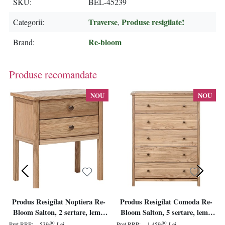
SKU
BEL-45239
Traverse
Produse resigilate!
Categorii
,
Re-bloom
Brand
Produse recomandate
NOU
NOU
Produs Resigilat Noptiera Re-
Produs Resigilat Comoda Re-
Bloom Salton, 2 sertare, lemn
Bloom Salton, 5 sertare, lemn
masiv/placaj, 53x31x55 cm,
masiv/placaj, 85x39x111 cm,
,00
,00
Pret RRP:
539
Lei
Pret RRP:
1.459
Lei