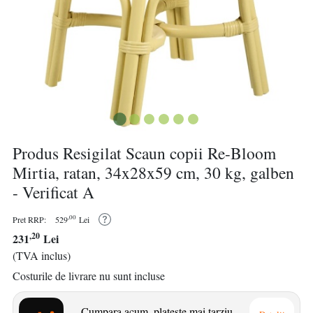
Produs Resigilat Scaun copii Re-Bloom
Mirtia, ratan, 34x28x59 cm, 30 kg, galben
- Verificat A
,00
Pret RRP:
529
Lei
,20
231
Lei
(TVA inclus)
Costurile de livrare nu sunt incluse
Cumpara acum, plateste mai tarziu