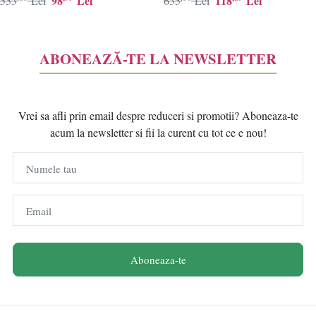
98
Lei
118
Lei
553
Lei
635
Lei
ABONEAZĂ-TE LA NEWSLETTER
Vrei sa afli prin email despre reduceri si promotii? Aboneaza-te
acum la newsletter si fii la curent cu tot ce e nou!
Numele tau
Email
Aboneaza-te