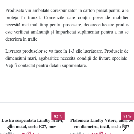
Produsele vin ambalate corespunzător în carton presat pentru a le
proteja în tranzit. Comenzile care conțin piese de mobilier
necesită mai mult timp pentru procesare, deoarece fiecare produs
este verificat amănunțit și împachetat suplimentar pentru a nu se
deteriora în trafic.
Livrarea produselor se va face în 1-3 zile lucrătoare. Produsele de
dimensiuni mari, agabaritice necesita condiții de livrare speciale!
Veți fi contactat pentru detalii suplimentare.
82%
81%
Lustra suspendată Lindby Maivi,
Plafoniera Lindby Vitore, alba, 50
din metal, soclu E27, mov
cm diametru, textil, soclu E27
,80
,99
,00
,89