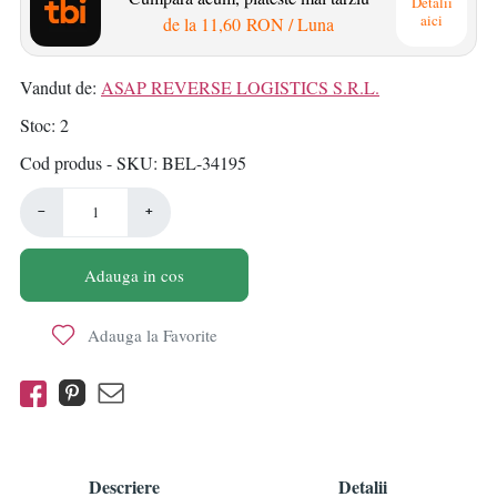
Detalii
aici
de la
11,60 RON
/ Luna
Vandut de:
ASAP REVERSE LOGISTICS S.R.L.
Stoc
2
Cod produs - SKU
BEL-34195
−
+
Adauga in cos
Adauga la Favorite
Descriere
Detalii