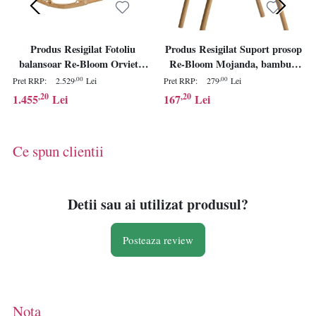
Produs Resigilat Fotoliu
Produs Resigilat Suport prosop
balansoar Re-Bloom Orvieto,
Re-Bloom Mojanda, bambus,
ratan/bumbac viscoza,
60x40x95 cm, natur - Verificat
,00
,00
Pret RRP:
2.529
Lei
Pret RRP:
279
Lei
110x108x72 cm, perna inclusa,
A
,20
,20
1.455
Lei
167
Lei
100 kg, bej/natur - Verificat A
Ce spun clientii
Detii sau ai utilizat produsul?
Posteaza review
Nota