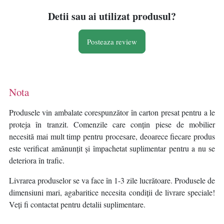
DE PUTERE, 10
PROGRAME AUTOMATE,
Detii sau ai utilizat produsul?
TIMER, TIMP MAXIM DE
GATIRE 95 MIN, FUNCTIE
Posteaza review
DECO
Nota
Produsele vin ambalate corespunzător în carton presat pentru a le
proteja în tranzit. Comenzile care conțin piese de mobilier
necesită mai mult timp pentru procesare, deoarece fiecare produs
este verificat amănunțit și împachetat suplimentar pentru a nu se
deteriora în trafic.
Livrarea produselor se va face în 1-3 zile lucrătoare. Produsele de
dimensiuni mari, agabaritice necesita condiții de livrare speciale!
Veți fi contactat pentru detalii suplimentare.