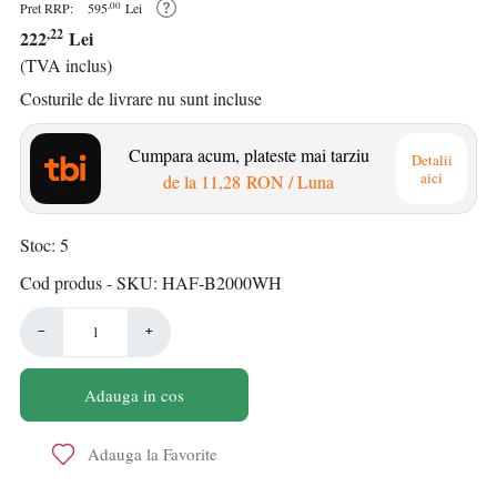
,00
Pret RRP:
595
Lei
,22
222
Lei
(TVA inclus)
Costurile de livrare nu sunt incluse
Cumpara acum, plateste mai tarziu
Detalii
aici
de la
11,28 RON
/ Luna
Stoc
5
Cod produs - SKU
HAF-B2000WH
−
+
Adauga in cos
Adauga la Favorite