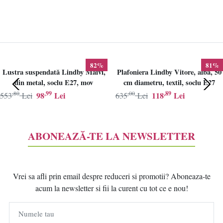
82%
81%
Lustra suspendată Lindby Maivi,
Plafoniera Lindby Vitore, alba, 50
din metal, soclu E27, mov
cm diametru, textil, soclu E27
,80
,99
,00
,89
98
Lei
118
Lei
553
Lei
635
Lei
ABONEAZĂ-TE LA NEWSLETTER
Vrei sa afli prin email despre reduceri si promotii? Aboneaza-te
acum la newsletter si fii la curent cu tot ce e nou!
Numele tau