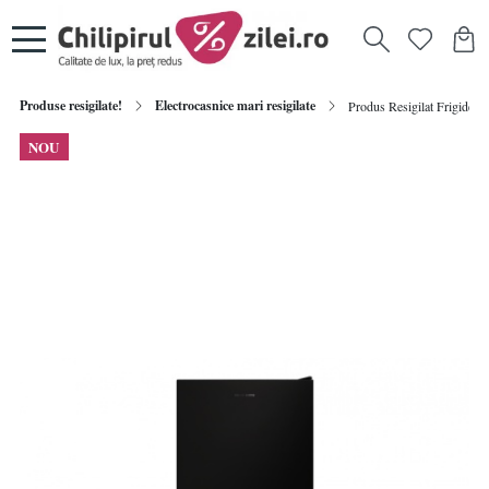
Produse resigilate!
Electrocasnice mari resigilate
Produs Resigilat Frigider H
NOU