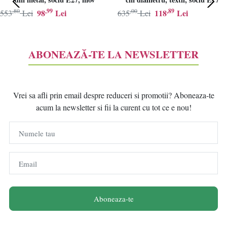
,80
,99
,00
,89
98
Lei
118
Lei
553
Lei
635
Lei
ABONEAZĂ-TE LA NEWSLETTER
Vrei sa afli prin email despre reduceri si promotii? Aboneaza-te
acum la newsletter si fii la curent cu tot ce e nou!
Numele tau
Email
Aboneaza-te