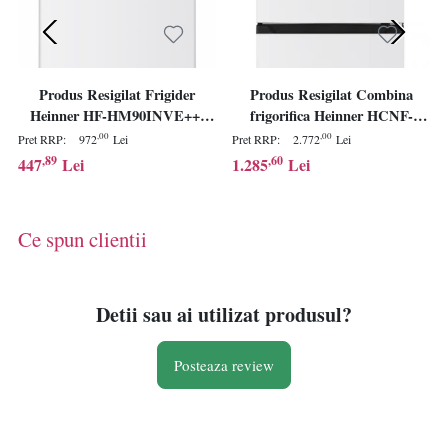
Produs Resigilat Frigider
Produs Resigilat Combina
Heinner HF-HM90INVE++,
frigorifica Heinner HCNF-
compresor Inverter, capacitate
HM326INVE++, No Frost,
,00
,00
Pret RRP:
972
Lei
Pret RRP:
2.772
Lei
totala: 90L, clasa energetica: E,
compresor Inverter, capacitate
,89
,60
447
Lei
1.285
Lei
control mecanic cu termostat
totala: 326 L, capacitate
ajustabil, lumina LED, 1 raft
frigider: 243 L, capacitate
de sticla, compartiment pentru
congelator: 83 L, clasa
Ce spun clientii
fructe si legume, usa reversibila,
energetica E, control electronic
dimensiuni (LxAx
cu indicatoare LED
Detii sau ai utilizat produsul?
Posteaza review