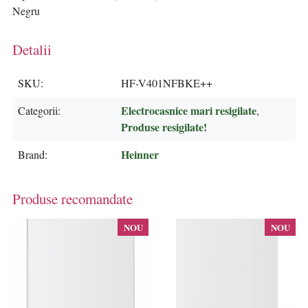
Negru
Detalii
SKU
HF-V401NFBKE++
Electrocasnice mari resigilate
Categorii
,
Produse resigilate!
Heinner
Brand
Produse recomandate
NOU
NOU