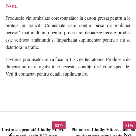
Nota
Produsele vin ambalate corespunzător în carton presat pentru a le
proteja în tranzit. Comenzile care conțin piese de mobilier
necesită mai mult timp pentru procesare, deoarece fiecare produs
este verificat amănunțit și împachetat suplimentar pentru a nu se
deteriora în trafic.
Livrarea produselor se va face în 1-3 zile lucrătoare. Produsele de
dimensiuni mari, agabaritice necesita condiții de livrare speciale!
Veți fi contactat pentru detalii suplimentare.
82%
81%
Lustra suspendată Lindby Maivi,
Plafoniera Lindby Vitore, alba, 50
din metal, soclu E27, mov
cm diametru, textil, soclu E27