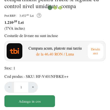
control nivel umiditate, compa
,00
Pret RRP:
3.452
Lei
,10
1.210
Lei
(TVA inclus)
Costurile de livrare nu sunt incluse
Cumpara acum, plateste mai tarziu
Detalii
aici
de la
46,40 RON
/ Luna
Stoc
1
Cod produs - SKU
HF-V401NFBKE++
−
+
Adauga in cos